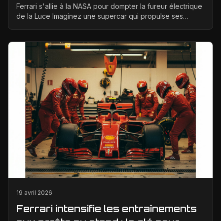
Luce
Ferrari s'allie à la NASA pour dompter la fureur électrique
de la Luce Imaginez une supercar qui propulse ses
passagers dans une accélération si brutale qu...
19 avril 2026
Ferrari intensifie les entraînements