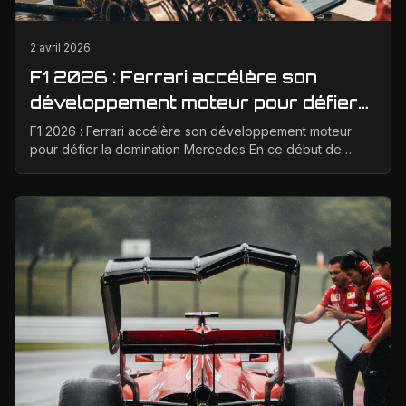
2 avril 2026
F1 2026 : Ferrari accélère son
développement moteur pour défier
la domination Mercedes
F1 2026 : Ferrari accélère son développement moteur
pour défier la domination Mercedes En ce début de
saison 2026, Ferrari met les bouchées doubles pour ra...