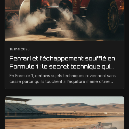
16 mai 2026
Ferrari et l’échappement soufflé en
Formule 1 : le secret technique qui
alimente encore les débats
En Formule 1, certains sujets techniques reviennent sans
cesse parce qu’ils touchent à l’équilibre même d’une
monoplace. L’échappement soufflé en fait part...