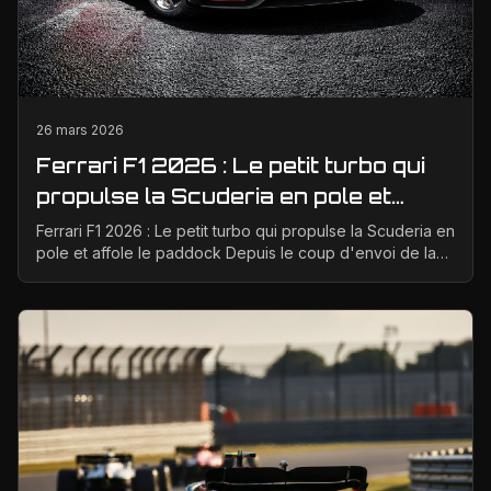
26 mars 2026
Ferrari F1 2026 : Le petit turbo qui
propulse la Scuderia en pole et
affole le paddock
Ferrari F1 2026 : Le petit turbo qui propulse la Scuderia en
pole et affole le paddock Depuis le coup d'envoi de la
saison 2026 de Formule 1, les Ferrari d...