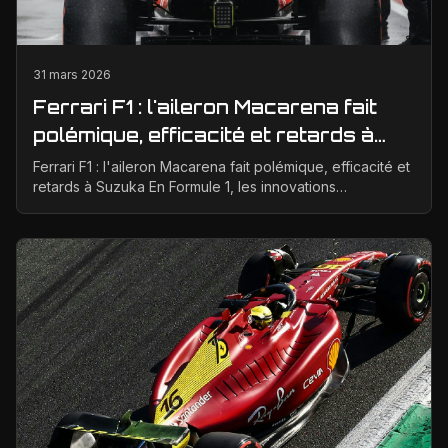
31 mars 2026
Ferrari F1 : l'aileron Macarena fait
polémique, efficacité et retards à
Suzuka
Ferrari F1 : l'aileron Macarena fait polémique, efficacité et
retards à Suzuka En Formule 1, les innovations
aérodynamiques peuvent transformer une saison....