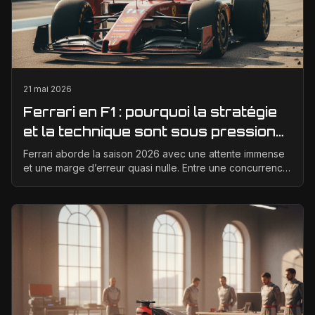
21 mai 2026
Ferrari en F1 : pourquoi la stratégie
et la technique sont sous pression
en 2026
Ferrari aborde la saison 2026 avec une attente immense
et une marge d’erreur quasi nulle. Entre une concurrence
qui progresse vite, des règles techniques e...