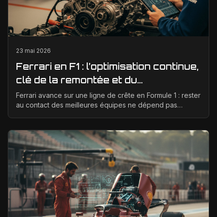
23 mai 2026
Ferrari en F1 : l’optimisation continue,
clé de la remontée et du
développement moteur
Ferrari avance sur une ligne de crête en Formule 1 : rester
au contact des meilleures équipes ne dépend pas
seulement d’un bon concept de départ, mais d’un...