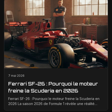
7 mai 2026
Ferrari SF-26 : Pourquoi le moteur
freine la Scuderia en 2026
Ferrari SF-26 : Pourquoi le moteur freine la Scuderia en
2026 La saison 2026 de Formule 1 révèle une réalité
inconfortable pour Ferrari : malgré une monopl...