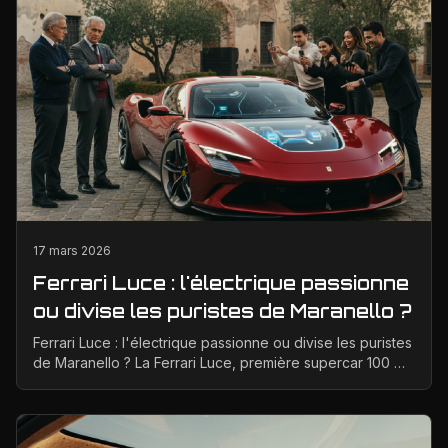
17 mars 2026
Ferrari Luce : l'électrique passionne
ou divise les puristes de Maranello ?
Ferrari Luce : l'électrique passionne ou divise les puristes
de Maranello ? La Ferrari Luce, première supercar 100 %
électrique de l'histoire de Maranello,...