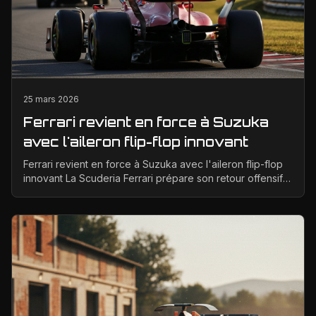
25 mars 2026
Ferrari revient en force à Suzuka
avec l'aileron flip-flop innovant
Ferrari revient en force à Suzuka avec l'aileron flip-flop
innovant La Scuderia Ferrari prépare son retour offensif
au Grand Prix du Japon avec une arme aé...