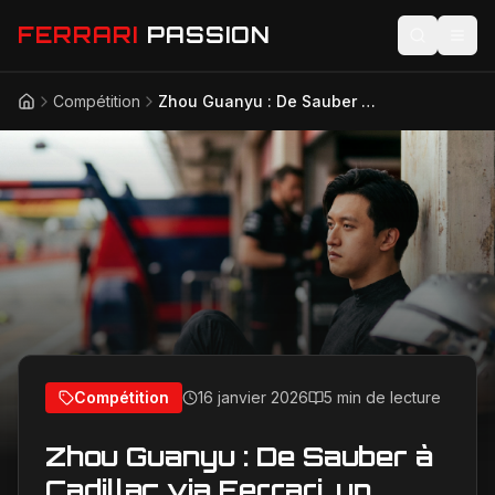
FERRARI
PASSION
Compétition
Zhou Guanyu : De Sauber à Cadillac via Ferrari, un avenir prometteur en F1 pour le pilote chinois
Accueil
Actualités
Modèles
Compétition
Technologie
Lifestyle
Compétition
16 janvier 2026
5 min de lecture
Zhou Guanyu : De Sauber à
Cadillac via Ferrari, un