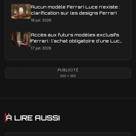
Aucun modèle Ferrari Luce n'existe :
clarification sur les designs Ferrari
18 juil. 2026
Accès aux futurs modèles exclusifs
Ferrari : l'achat obligatoire d'une Luce
est-il une réalité ?
17 juil. 2026
PUBLICITÉ
300 × 250
À LIRE AUSSI