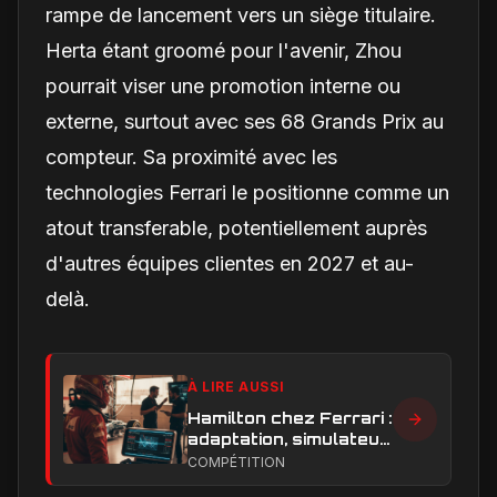
rampe de lancement vers un siège titulaire.
Herta étant groomé pour l'avenir, Zhou
pourrait viser une promotion interne ou
externe, surtout avec ses 68 Grands Prix au
compteur. Sa proximité avec les
technologies Ferrari le positionne comme un
atout transferable, potentiellement auprès
d'autres équipes clientes en 2027 et au-
delà.
À LIRE AUSSI
Hamilton chez Ferrari :
adaptation, simulateur
et critiques, ce qui
COMPÉTITION
change vraiment pour