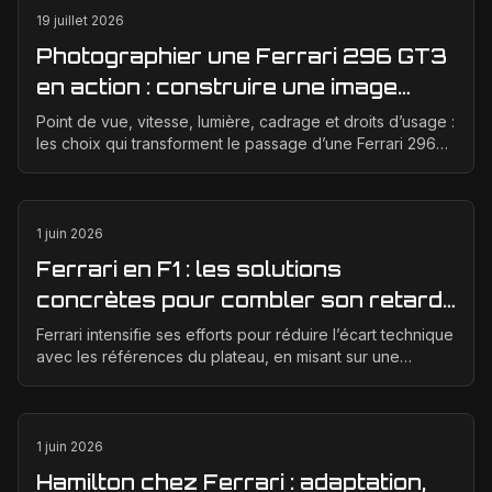
19 juillet 2026
Photographier une Ferrari 296 GT3
en action : construire une image
éditoriale qui raconte la course
Point de vue, vitesse, lumière, cadrage et droits d’usage :
les choix qui transforment le passage d’une Ferrari 296
GT3 en véritable photographie éditoriale.
1 juin 2026
Ferrari en F1 : les solutions
concrètes pour combler son retard
technique en 2026
Ferrari intensifie ses efforts pour réduire l’écart technique
avec les références du plateau, en misant sur une
meilleure corrélation entre la soufflerie, ...
1 juin 2026
Hamilton chez Ferrari : adaptation,