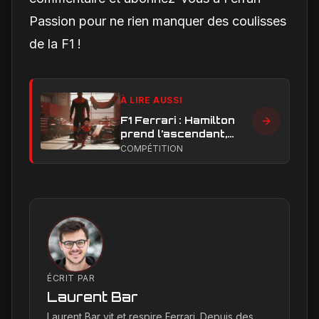
Passion pour ne rien manquer des coulisses
de la F1 !
À LIRE AUSSI
F1 Ferrari : Hamilton
prend l’ascendant,
Leclerc sous pression
COMPÉTITION
dans la hiérarchie
interne
ÉCRIT PAR
Laurent Bar
Laurent Bar vit et respire Ferrari. Depuis des