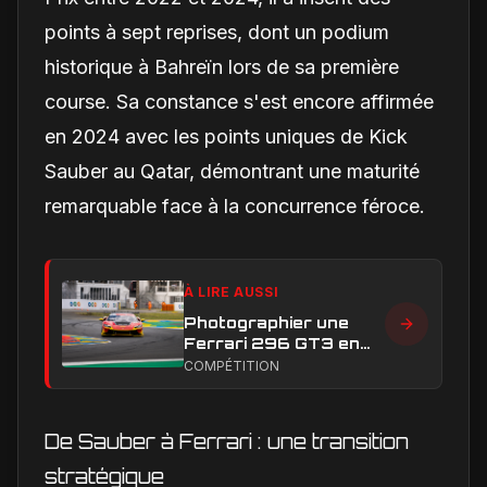
points à sept reprises, dont un podium
historique à Bahreïn lors de sa première
course. Sa constance s'est encore affirmée
en 2024 avec les points uniques de Kick
Sauber au Qatar, démontrant une maturité
remarquable face à la concurrence féroce.
À LIRE AUSSI
Photographier une
Ferrari 296 GT3 en
action : construire une
COMPÉTITION
image éditoriale qui
raconte la course
De Sauber à Ferrari : une transition
stratégique