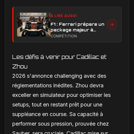
À LIRE AUSSI
F1 : Ferrari prépare un
package majeur à
Barcelone, un test
COMPÉTITION
décisif pour la SF-26
Les défis à venir pour Cadillac et
Zhou
2026 s'annonce challenging avec des
réglementations inédites. Zhou devra
exceller en simulateur pour optimiser les
setups, tout en restant prêt pour une
suppléance en course. Sa capacité à
performer sous pression, prouvée chez
Sauber, sera cruciale. Cadillac mise sur