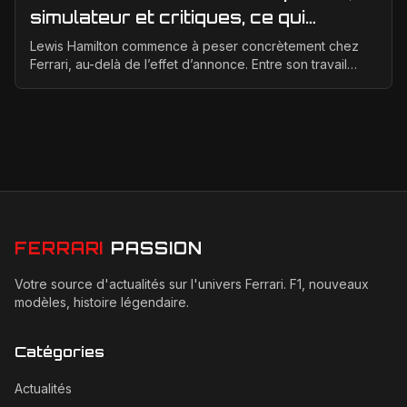
simulateur et critiques, ce qui
change vraiment pour la Scuderia
Lewis Hamilton commence à peser concrètement chez
Ferrari, au-delà de l’effet d’annonce. Entre son travail
d’adaptation, ses heures au simulateur et les cr...
FERRARI
PASSION
Votre source d'actualités sur l'univers Ferrari. F1, nouveaux
modèles, histoire légendaire.
Catégories
Actualités