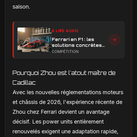
saison.
À LIRE AUSSI
Ferrari en F1 : les
solutions concrètes
pour combler son
COMPÉTITION
retard technique en
2026
Pourquoi Zhou est l'atout maître de
Cadillac
Avec les nouvelles réglementations moteurs
et châssis de 2026, l'expérience récente de
Zhou chez Ferrari devient un avantage
décisif. Les power units entièrement
renouvelés exigent une adaptation rapide,