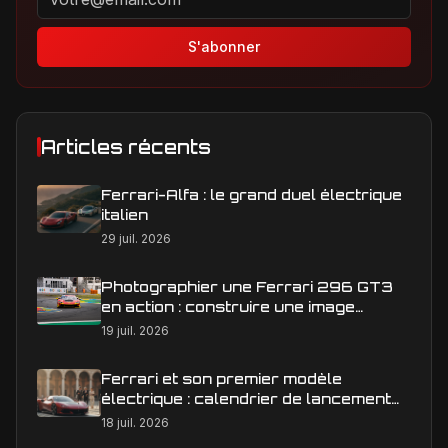
S'abonner
Articles récents
Ferrari-Alfa : le grand duel électrique
italien
29 juil. 2026
Photographier une Ferrari 296 GT3
en action : construire une image
éditoriale qui raconte la course
19 juil. 2026
Ferrari et son premier modèle
électrique : calendrier de lancement
en Europe
18 juil. 2026