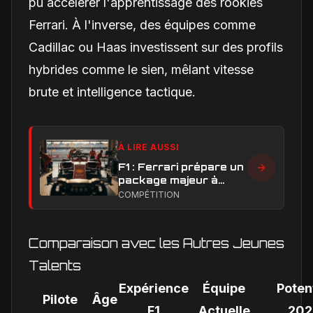
pu accélérer l'apprentissage des rookies
Ferrari. À l'inverse, des équipes comme
Cadillac ou Haas investissent sur des profils
hybrides comme le sien, mêlant vitesse
brute et intelligence tactique.
À LIRE AUSSI
F1 : Ferrari prépare un
package majeur à
Barcelone, un test
COMPÉTITION
décisif pour la SF-26
Comparaison avec les Autres Jeunes
Talents
Expérience
Équipe
Poten
Pilote
Âge
F1
Actuelle
202