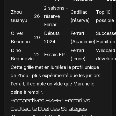
2 saisons +
Zhou
Cadillac
Top 10
26
réserve
Guanyu
(réserve)
possible
Ferrari
Oliver
Débuts
Ferrari
Successe
20
Bearman
2024
(Académie)
Hamilton
Dino
Ferrari
Wildcard
22
Essais FP
Beganovic
(jeune)
dévelop
Cette grille met en lumière le profil unique
de Zhou : plus expérimenté que les juniors
Ferrari, il comble un vide que Maranello
peine à remplir.
Perspectives 2026 : Ferrari vs.
Cadillac, le Duel des Stratégies