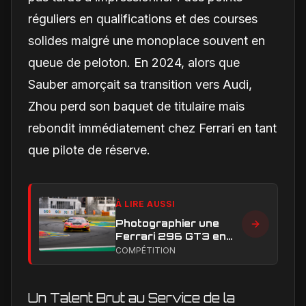
réguliers en qualifications et des courses
solides malgré une monoplace souvent en
queue de peloton. En 2024, alors que
Sauber amorçait sa transition vers Audi,
Zhou perd son baquet de titulaire mais
rebondit immédiatement chez Ferrari en tant
que pilote de réserve.
À LIRE AUSSI
Photographier une
Ferrari 296 GT3 en
action : construire une
COMPÉTITION
image éditoriale qui
raconte la course
Un Talent Brut au Service de la