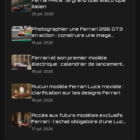
Ferrari-Alfa : le grand duel électrique
italien
29 juil. 2026
Photographier une Ferrari 296 GT3
en action : construire une image
éditoriale qui raconte la course
19 juil. 2026
Ferrari et son premier modèle
électrique : calendrier de lancement
en Europe
18 juil. 2026
Aucun modèle Ferrari Luce n'existe :
clarification sur les designs Ferrari
18 juil. 2026
Accès aux futurs modèles exclusifs
Ferrari : l'achat obligatoire d'une Luce
est-il une réalité ?
17 juil. 2026