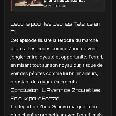
prend l’ascendant,
Leclerc sous pression
COMPÉTITION
dans la hiérarchie
interne
Leçons pour les Jeunes Talents en
F1
Cet épisode illustre la férocité du marché
pilotes. Les jeunes comme Zhou doivent
jongler entre loyauté et opportunité. Ferrari,
en misant tout sur son noyau dur, risque de
voir des pépites comme lui briller ailleurs,
boostant des rivaux émergents.
Conclusion : L'Avenir de Zhou et les
Enjeux pour Ferrari
Le départ de Zhou Guanyu marque la fin
d'un chapitre prometteur avec Ferrari, mais