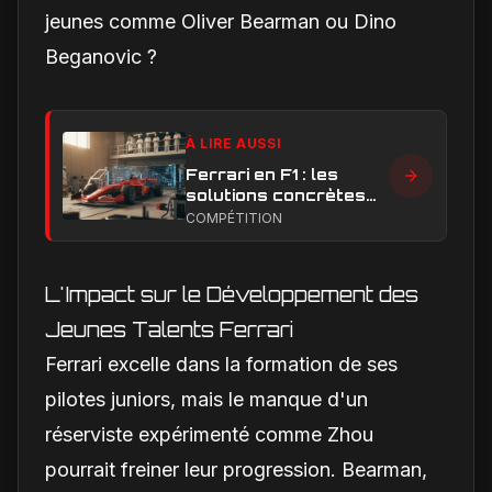
jeunes comme Oliver Bearman ou Dino
Beganovic ?
À LIRE AUSSI
Ferrari en F1 : les
solutions concrètes
pour combler son
COMPÉTITION
retard technique en
2026
L'Impact sur le Développement des
Jeunes Talents Ferrari
Ferrari excelle dans la formation de ses
pilotes juniors, mais le manque d'un
réserviste expérimenté comme Zhou
pourrait freiner leur progression. Bearman,