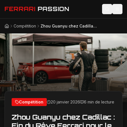
FERRARI
PASSION
Compétition
Zhou Guanyu chez Cadillac : Fin du Rêve Ferrari pour le Pilote Chinois ?
Accueil
Actualités
Modèles
Compétition
Technologie
Lifestyle
Compétition
20 janvier 2026
6 min de lecture
Zhou Guanyu chez Cadillac :
Fin du Rêve Ferrari pour le