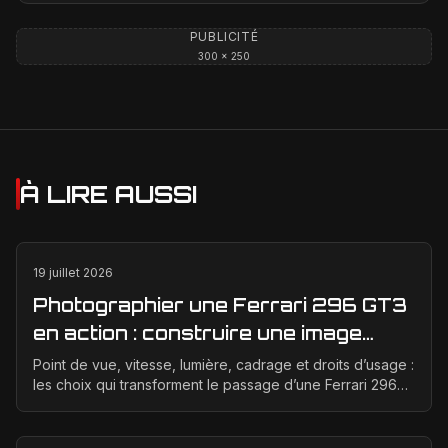
PUBLICITÉ
300 × 250
À LIRE AUSSI
19 juillet 2026
Photographier une Ferrari 296 GT3
en action : construire une image
éditoriale qui raconte la course
Point de vue, vitesse, lumière, cadrage et droits d’usage :
les choix qui transforment le passage d’une Ferrari 296
GT3 en véritable photographie éditoriale.