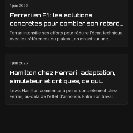
1 juin 2026
Ferrari en F1 : les solutions
concrètes pour combler son retard
technique en 2026
Ferrari intensifie ses efforts pour réduire l’écart technique
avec les références du plateau, en misant sur une
meilleure corrélation entre la soufflerie, ...
1 juin 2026
Hamilton chez Ferrari : adaptation,
simulateur et critiques, ce qui
change vraiment pour la Scuderia
Lewis Hamilton commence à peser concrètement chez
Ferrari, au-delà de l’effet d’annonce. Entre son travail
d’adaptation, ses heures au simulateur et les cr...