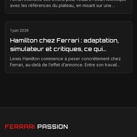
avec les références du plateau, en misant sur une
meilleure corrélation entre la soufflerie, ...
1 juin 2026
Hamilton chez Ferrari : adaptation,
simulateur et critiques, ce qui
change vraiment pour la Scuderia
Lewis Hamilton commence à peser concrètement chez
Ferrari, au-delà de l’effet d’annonce. Entre son travail
d’adaptation, ses heures au simulateur et les cr...
FERRARI
PASSION