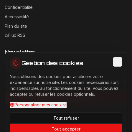
Confidentialité
Accessibilité
Plan du site
Flux RSS
Newsletter
Gestion des cookies
Recevez les dernières actualités Ferrari directement dans
votre boîte mail.
Nous utilisons des cookies pour améliorer votre
Adresse email pour la newsletter
expérience sur notre site. Les cookies nécessaires sont
indispensables au fonctionnement du site. Vous pouvez
accepter ou refuser les cookies optionnels.
S'abonner à la newsletter
Personnaliser mes choix
Tout refuser
Tout accepter
©
2026
Ferrari Passion. Tous droits réservés. Site non affilié à