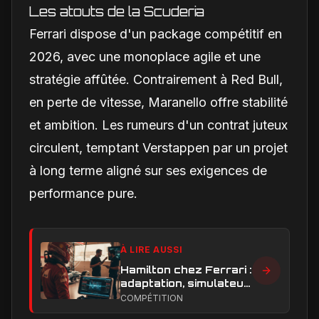
Les atouts de la Scuderia
Ferrari dispose d'un package compétitif en
2026, avec une monoplace agile et une
stratégie affûtée. Contrairement à Red Bull,
en perte de vitesse, Maranello offre stabilité
et ambition. Les rumeurs d'un contrat juteux
circulent, temptant Verstappen par un projet
à long terme aligné sur ses exigences de
performance pure.
À LIRE AUSSI
Hamilton chez Ferrari :
adaptation, simulateur
et critiques, ce qui
COMPÉTITION
change vraiment pour