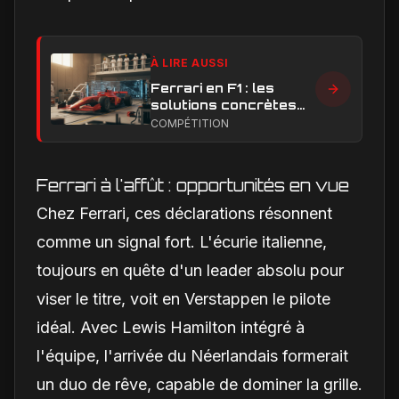
À LIRE AUSSI
Ferrari en F1 : les
solutions concrètes
pour combler son
COMPÉTITION
retard technique en
2026
Ferrari à l'affût : opportunités en vue
Chez Ferrari, ces déclarations résonnent
comme un signal fort. L'écurie italienne,
toujours en quête d'un leader absolu pour
viser le titre, voit en Verstappen le pilote
idéal. Avec Lewis Hamilton intégré à
l'équipe, l'arrivée du Néerlandais formerait
un duo de rêve, capable de dominer la grille.