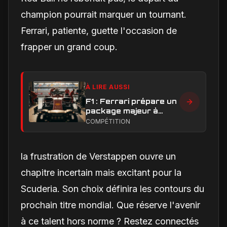
champion pourrait marquer un tournant.
Ferrari, patiente, guette l'occasion de
frapper un grand coup.
À LIRE AUSSI
F1 : Ferrari prépare un
package majeur à
Barcelone, un test
COMPÉTITION
décisif pour la SF-26
la frustration de Verstappen ouvre un
chapitre incertain mais excitant pour la
Scuderia. Son choix définira les contours du
prochain titre mondial. Que réserve l'avenir
à ce talent hors norme ? Restez connectés