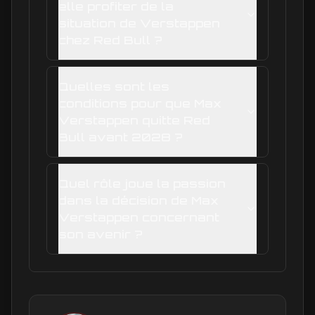
elle profiter de la
situation de Verstappen
chez Red Bull ?
Quelles sont les
conditions pour que Max
Verstappen quitte Red
Bull avant 2028 ?
Quel rôle joue la passion
dans la décision de Max
Verstappen concernant
son avenir ?