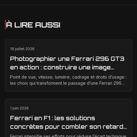
À LIRE AUSSI
19 juillet 2026
Photographier une Ferrari 296 GT3
en action : construire une image
éditoriale qui raconte la course
Point de vue, vitesse, lumière, cadrage et droits d’usage :
les choix qui transforment le passage d’une Ferrari 296
GT3 en véritable photographie éditoriale.
1 juin 2026
Ferrari en F1 : les solutions
concrètes pour combler son retard
technique en 2026
Ferrari intensifie ses efforts pour réduire l’écart technique