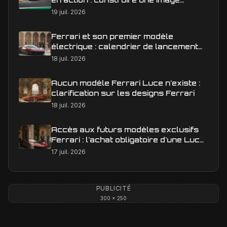
éditoriale qui raconte la course
19 juil. 2026
Ferrari et son premier modèle
électrique : calendrier de lancement
en Europe
18 juil. 2026
Aucun modèle Ferrari Luce n'existe :
clarification sur les designs Ferrari
18 juil. 2026
Accès aux futurs modèles exclusifs
Ferrari : l'achat obligatoire d'une Luce
est-il une réalité ?
17 juil. 2026
PUBLICITÉ
300 × 250