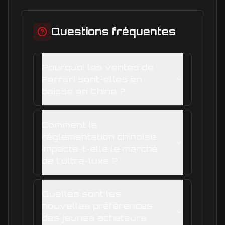
Questions fréquentes
Pourquoi les ventes de
Ferrari sont-elles en
baisse en Chine ?
Comment la
réglementation chinoise
impacte-t-elle le marché
de l'ultra-luxe ?
Quelles sont les
nouvelles préférences
des jeunes acheteurs