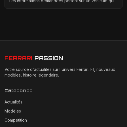
Les informations demandées portent sur un véhicule qui
n'a jamais été conçu, produit ou présenté p...
FERRARI
PASSION
Votre source d'actualités sur l'univers Ferrari. F1, nouveaux
modèles, histoire légendaire.
Catégories
Actualités
Modèles
Compétition