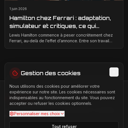
1 juin 2026
Hamilton chez Ferrari : adaptation,
simulateur et critiques, ce qui
change vraiment pour la Scuderia
Lewis Hamilton commence à peser concrètement chez
Ferrari, au-delà de l’effet d’annonce. Entre son travail
d’adaptation, ses heures au simulateur et les cr...
Gestion des cookies
Nous utilisons des cookies pour améliorer votre
expérience sur notre site. Les cookies nécessaires sont
indispensables au fonctionnement du site. Vous pouvez
FERRARI
PASSION
accepter ou refuser les cookies optionnels.
Votre source d'actualités sur l'univers Ferrari. F1, nouveaux
Personnaliser mes choix
modèles, histoire légendaire.
Tout refuser