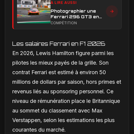
À LIRE AUSSI
Photographier une
Ferrari 296 GT3 en
action : construire une
COMPÉTITION
image éditoriale qui
raconte la course
Les salaires Ferrari en F1 2026
En 2026, Lewis Hamilton figure parmi les
pilotes les mieux payés de la grille. Son
contrat Ferrari est estimé à environ 50
millions de dollars par saison, hors primes et
revenus liés au sponsoring personnel. Ce
niveau de rémunération place le Britannique
au sommet du classement avec Max
Verstappen, selon les estimations les plus
courantes du marché.