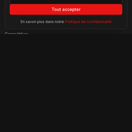
Catégories
Tout accepter
Actualités
En savoir plus dans notre
Politique de confidentialité
Modèles
Compétition
Technologie
Lifestyle
Informations
À propos
Contact
Mentions légales
CGU
Confidentialité
Accessibilité