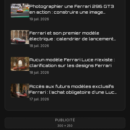
Photographier une Ferrari 296 GT3
en action : construire une image
éditoriale qui raconte la course
19 juil. 2026
Ferrari et son premier modèle
électrique : calendrier de lancement
en Europe
18 juil. 2026
Aucun modèle Ferrari Luce n'existe :
clarification sur les designs Ferrari
18 juil. 2026
Accès aux futurs modèles exclusifs
Ferrari : l'achat obligatoire d'une Luce
est-il une réalité ?
17 juil. 2026
PUBLICITÉ
300 × 250