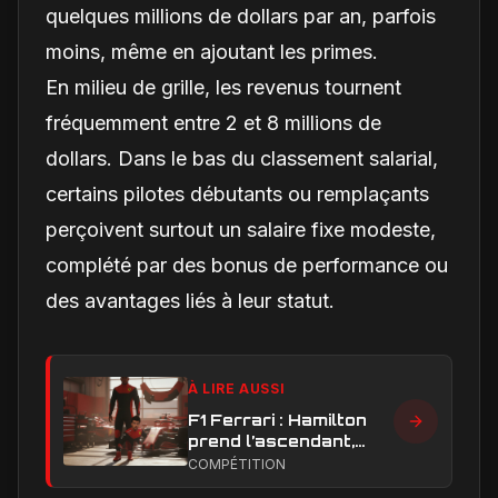
quelques millions de dollars par an, parfois
moins, même en ajoutant les primes.
En milieu de grille, les revenus tournent
fréquemment entre 2 et 8 millions de
dollars. Dans le bas du classement salarial,
certains pilotes débutants ou remplaçants
perçoivent surtout un salaire fixe modeste,
complété par des bonus de performance ou
des avantages liés à leur statut.
À LIRE AUSSI
F1 Ferrari : Hamilton
prend l’ascendant,
Leclerc sous pression
COMPÉTITION
dans la hiérarchie