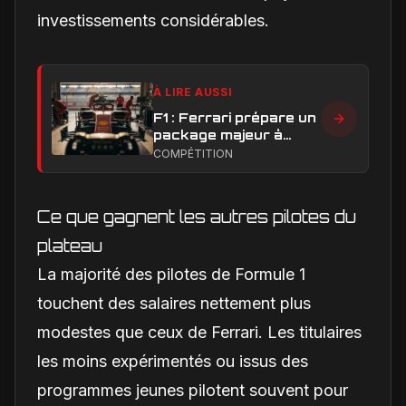
investissements considérables.
À LIRE AUSSI
F1 : Ferrari prépare un
package majeur à
Barcelone, un test
COMPÉTITION
décisif pour la SF-26
Ce que gagnent les autres pilotes du
plateau
La majorité des pilotes de Formule 1
touchent des salaires nettement plus
modestes que ceux de Ferrari. Les titulaires
les moins expérimentés ou issus des
programmes jeunes pilotent souvent pour