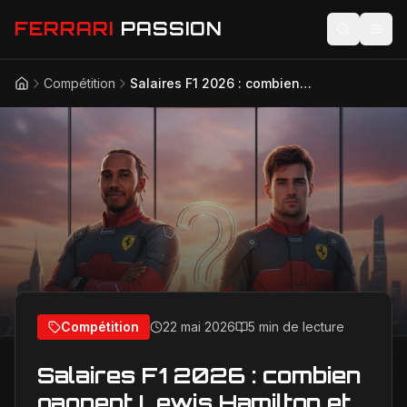
FERRARI
PASSION
Compétition
Salaires F1 2026 : combien gagnent Lewis Hamilton et Charles Leclerc chez Ferrari ?
Accueil
Actualités
Modèles
Compétition
Technologie
Lifestyle
Compétition
22 mai 2026
5 min de lecture
Salaires F1 2026 : combien
gagnent Lewis Hamilton et