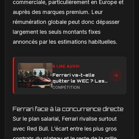
commerciale, particulièrement en Europe et
auprès des marques premium. Leur
rémunération globale peut donc dépasser
largement les seuls montants fixes
annoncés par les estimations habituelles.
À LIRE AUSSI
Ferrari va-t-elle
quitter le WEC ? Les
vrais enjeux
COMPÉTITION
techniques et
financiers qui
alimentent le débat
Ferrari face à la concurrence directe
Sur le plan salarial, Ferrari rivalise surtout
avec Red Bull. L’écart entre les plus gros
contrats du plateau et le reste de la grille