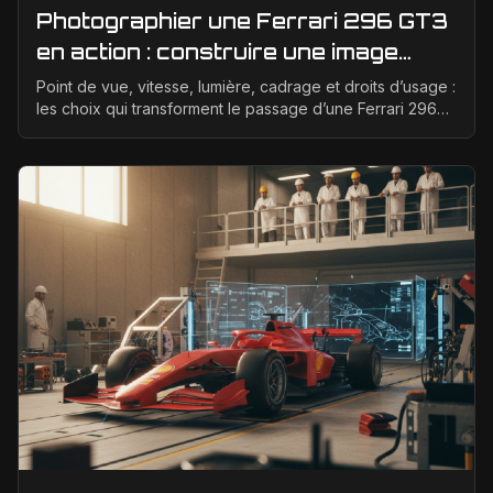
Photographier une Ferrari 296 GT3
en action : construire une image
éditoriale qui raconte la course
Point de vue, vitesse, lumière, cadrage et droits d’usage :
les choix qui transforment le passage d’une Ferrari 296
GT3 en véritable photographie éditoriale.