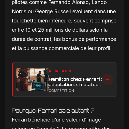
pilotes comme Fernando Alonso, Lando
Norris ou George Russell évoluent dans une
fourchette bien inférieure, souvent comprise
entre 10 et 25 millions de dollars selon la
durée de contrat, les bonus de performance
et la puissance commerciale de leur profil.
À LIRE AUSSI
Hamilton chez Ferrari :
adaptation, simulateur
et critiques, ce qui
COMPÉTITION
change vraiment pour
la Scuderia
Pourquoi Ferrari paie autant ?
Ferrari bénéficie d’une valeur d’image
unique en Formule 1. La marque attire des