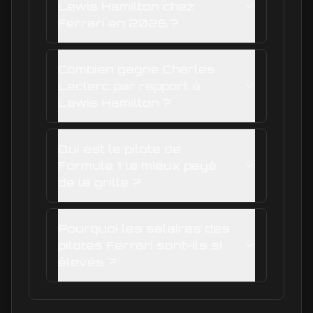
Lewis Hamilton chez
Ferrari en 2026 ?
Combien gagne Charles
Leclerc par rapport à
Lewis Hamilton ?
Qui est le pilote de
Formule 1 le mieux payé
de la grille ?
Pourquoi les salaires des
pilotes Ferrari sont-ils si
élevés ?