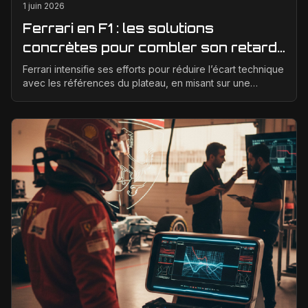
1 juin 2026
Ferrari en F1 : les solutions
concrètes pour combler son retard
technique en 2026
Ferrari intensifie ses efforts pour réduire l’écart technique
avec les références du plateau, en misant sur une
meilleure corrélation entre la soufflerie, ...