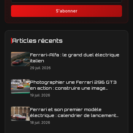
S'abonner
Articles récents
Ferrari-Alfa : le grand duel électrique
italien
29 juil. 2026
Photographier une Ferrari 296 GT3
en action : construire une image
éditoriale qui raconte la course
19 juil. 2026
Ferrari et son premier modèle
électrique : calendrier de lancement
en Europe
18 juil. 2026