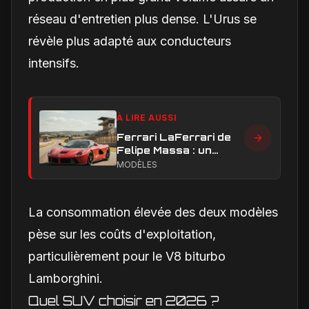
réseau d'entretien plus dense. L'Urus se
révèle plus adapté aux conducteurs
intensifs.
À LIRE AUSSI
Ferrari LaFerrari de
Felipe Massa : un
exemplaire de
MODÈLES
collection prêt à
battre des records ?
La consommation élevée des deux modèles
pèse sur les coûts d'exploitation,
particulièrement pour le V8 biturbo
Lamborghini.
Quel SUV choisir en 2026 ?