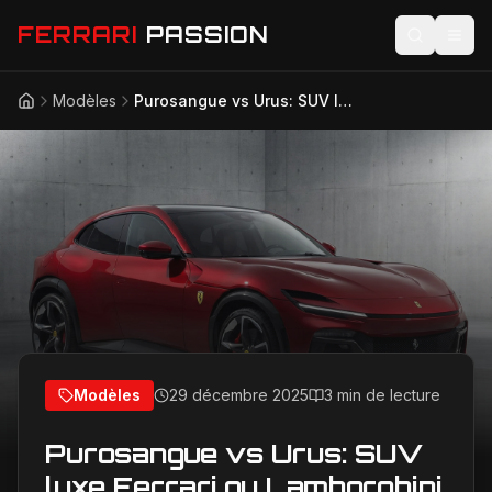
FERRARI
PASSION
Modèles
Purosangue vs Urus: SUV luxe Ferrari ou Lamborghini ?
Accueil
Actualités
Modèles
Compétition
Technologie
Lifestyle
Modèles
29 décembre 2025
3 min de lecture
Purosangue vs Urus: SUV
luxe Ferrari ou Lamborghini