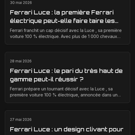
30 mai 2026
Ferrari Luce : la première Ferrari
électrique peut-elle faire taire les
critiques sur son design ?
Ferrari franchit un cap décisif avec la Luce , sa première
voiture 100 % électrique. Avec plus de 1 000 chevaux
annoncés, une transmission intégrale et des...
28 mai 2026
Ferrari Luce : le pari du très haut de
gamme peut-il réussir ?
Ferrari prépare un tournant décisif avec la Luce , sa
première voiture 100 % électrique, annoncée dans un
positionnement tarifaire très élevé. L’enjeu est ...
27 mai 2026
Ferrari Luce : un design clivant pour