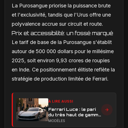
La Purosangue priorise la puissance brute
et l'exclusivité, tandis que l'Urus offre une
polyvalence accrue sur circuit et route.
Prix et accessibilité: un fossé marqué
Le tarif de base de la Purosangue s'établit
autour de 500 000 dollars pour le millésime
2025, soit environ 9,93 crores de roupies
en Inde. Ce positionnement élitiste reflète la
stratégie de production limitée de Ferrari.
À LIRE AUSSI
Ferrari Luce : le pari
du très haut de gamme
peut-il réussir ?
MODÈLES