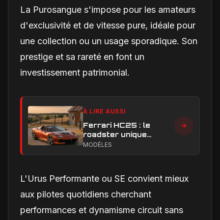
La Purosangue s'impose pour les amateurs
d'exclusivité et de vitesse pure, idéale pour
une collection ou un usage sporadique. Son
prestige et sa rareté en font un
investissement patrimonial.
À LIRE AUSSI
Ferrari HC25 : le
roadster unique
dévoilé au Texas,
MODÈLES
hommage ultime au V8
L'Urus Performante ou SE convient mieux
aux pilotes quotidiens cherchant
performances et dynamisme circuit sans