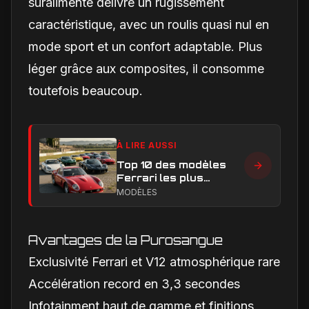
suralimenté délivre un rugissement
caractéristique, avec un roulis quasi nul en
mode sport et un confort adaptable. Plus
léger grâce aux composites, il consomme
toutefois beaucoup.
À LIRE AUSSI
Top 10 des modèles
Ferrari les plus
emblématiques : les
MODÈLES
voitures qui ont
marqué l’histoire
Avantages de la Purosangue
Exclusivité Ferrari et V12 atmosphérique rare
Accélération record en 3,3 secondes
Infotainment haut de gamme et finitions