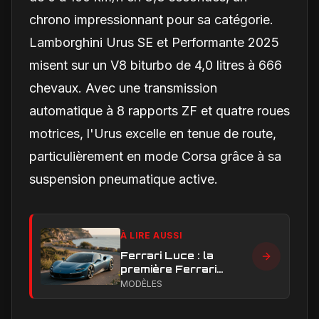
chrono impressionnant pour sa catégorie.
Lamborghini Urus SE et Performante 2025
misent sur un V8 biturbo de 4,0 litres à 666
chevaux. Avec une transmission
automatique à 8 rapports ZF et quatre roues
motrices, l'Urus excelle en tenue de route,
particulièrement en mode Corsa grâce à sa
suspension pneumatique active.
À LIRE AUSSI
Ferrari Luce : la
première Ferrari
électrique peut-elle
MODÈLES
faire taire les critiques
sur son design ?