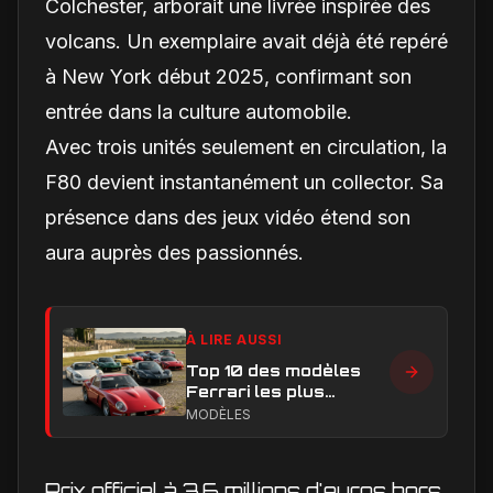
Colchester, arborait une livrée inspirée des
volcans. Un exemplaire avait déjà été repéré
à New York début 2025, confirmant son
entrée dans la culture automobile.
Avec trois unités seulement en circulation, la
F80 devient instantanément un collector. Sa
présence dans des jeux vidéo étend son
aura auprès des passionnés.
À LIRE AUSSI
Top 10 des modèles
Ferrari les plus
emblématiques : les
MODÈLES
voitures qui ont
marqué l’histoire
Prix officiel à 3,6 millions d'euros hors