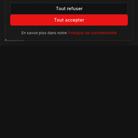
Votre source d'actualités sur l'univers Ferrari. F1, nouveaux
Tout refuser
modèles, histoire légendaire.
Tout accepter
Catégories
En savoir plus dans notre
Politique de confidentialité
Actualités
Modèles
Compétition
Technologie
Lifestyle
Informations
À propos
Contact
Mentions légales
CGU