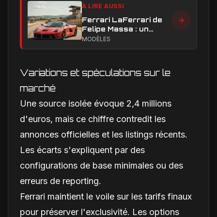
À LIRE AUSSI
Ferrari LaFerrari de
Felipe Massa : un
exemplaire de
MODÈLES
collection prêt à
battre des records ?
Variations et spéculations sur le
marché
Une source isolée évoque 2,4 millions
d'euros, mais ce chiffre contredit les
annonces officielles et les listings récents.
Les écarts s'expliquent par des
configurations de base minimales ou des
erreurs de reporting.
Ferrari maintient le voile sur les tarifs finaux
pour préserver l'exclusivité. Les options