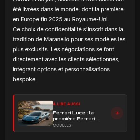
été livrées dans le monde, dont la première
en Europe fin 2025 au Royaume-Uni.
Ce choix de confidentialité s'inscrit dans la
tradition de Maranello pour ses modèles les
plus exclusifs. Les négociations se font
directement avec les clients sélectionnés,
intégrant options et personnalisations
bespoke.
À LIRE AUSSI
Ferrari Luce : la
première Ferrari
électrique peut-elle
MODÈLES
faire taire les critiques
sur son design ?