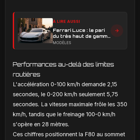
À LIRE AUSSI
Ferrari Luce : le pari
du très haut de gamme
peut-il réussir ?
MODÈLES
Performances au-delà des limites
routières
L'accélération 0-100 km/h demande 2,15
secondes, le 0-200 km/h seulement 5,75
secondes. La vitesse maximale frôle les 350
km/h, tandis que le freinage 100-0 km/h
s'opère en 28 mètres.
Ces chiffres positionnent la F80 au sommet