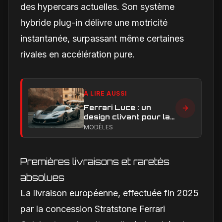
des hypercars actuelles. Son système
hybride plug-in délivre une motricité
instantanée, surpassant même certaines
rivales en accélération pure.
À LIRE AUSSI
Ferrari Luce : un
design clivant pour la
première Ferrari
MODÈLES
électrique
Premières livraisons et raretés
absolues
La livraison européenne, effectuée fin 2025
par la concession Stratstone Ferrari