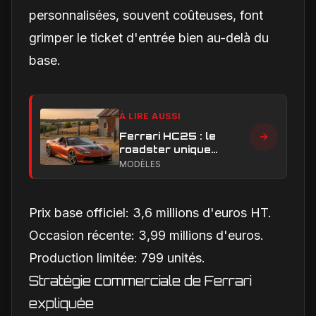
personnalisées, souvent coûteuses, font
grimper le ticket d'entrée bien au-delà du
base.
À LIRE AUSSI
Ferrari HC25 : le
roadster unique
dévoilé au Texas,
MODÈLES
hommage ultime au V8
Prix base officiel: 3,6 millions d'euros HT.
Occasion récente: 3,99 millions d'euros.
Production limitée: 799 unités.
Stratégie commerciale de Ferrari
expliquée