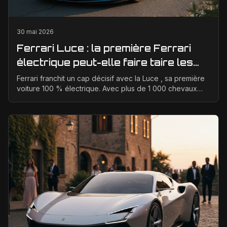
30 mai 2026
Ferrari Luce : la première Ferrari
électrique peut-elle faire taire les
critiques sur son design ?
Ferrari franchit un cap décisif avec la Luce , sa première
voiture 100 % électrique. Avec plus de 1 000 chevaux
annoncés, une transmission intégrale et des...