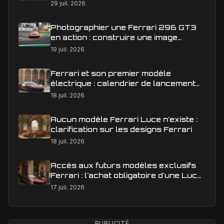
29 juil. 2026
Photographier une Ferrari 296 GT3
en action : construire une image
éditoriale qui raconte la course
19 juil. 2026
Ferrari et son premier modèle
électrique : calendrier de lancement
en Europe
18 juil. 2026
Aucun modèle Ferrari Luce n'existe :
clarification sur les designs Ferrari
18 juil. 2026
Accès aux futurs modèles exclusifs
Ferrari : l'achat obligatoire d'une Luce
est-il une réalité ?
17 juil. 2026
PUBLICITÉ