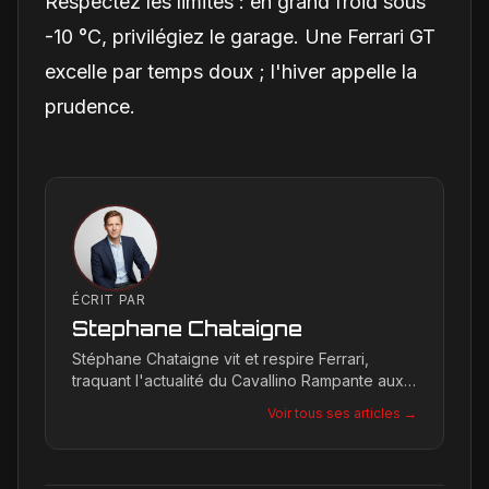
Respectez les limites : en grand froid sous
-10 °C, privilégiez le garage. Une Ferrari GT
excelle par temps doux ; l'hiver appelle la
prudence.
ÉCRIT PAR
Stephane Chataigne
Stéphane Chataigne vit et respire Ferrari,
traquant l'actualité du Cavallino Rampante aux
quatre coins du globe. Son regard affûté
Voir tous ses articles →
permet de décrypter les tendances et les
secrets de la marque, offrant une plongée
unique dans l'univers de Maranello pour les