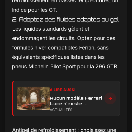
refroidissement en basses températures, un
indice pour les GT.
2. Adoptez des fluides adaptés au gel
Les liquides standards gèlent et
endommagent les circuits. Optez pour des
formules hiver compatibles Ferrari, sans
équivalents spécifiques listés dans les
pneus Michelin Pilot Sport pour la 296 GTB.
À LIRE AUSSI
Aucun modèle Ferrari
Luce n'existe :
clarification sur les
ACTUALITÉS
designs Ferrari
Antigel de refroidissement : choisissez une