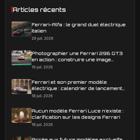
Articles récents
Ferrari-Alfa : le grand duel électrique
italien
29 juil. 2026
Photographier une Ferrari 296 GT3
en action : construire une image
éditoriale qui raconte la course
19 juil. 2026
Ferrari et son premier modèle
électrique : calendrier de lancement
en Europe
18 juil. 2026
Aucun modèle Ferrari Luce n'existe :
clarification sur les designs Ferrari
18 juil. 2026
Accès aux futurs modèles exclusifs