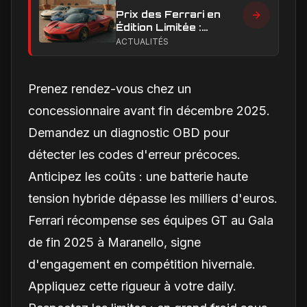
Prix des Ferrari en
Édition Limitée :
Combien Coûtent les
ACTUALITÉS
Versions Exclusives
en 2024
Prenez rendez-vous chez un
concessionnaire avant fin décembre 2025.
Demandez un diagnostic OBD pour
détecter les codes d'erreur précoces.
Anticipez les coûts : une batterie haute
tension hybride dépasse les milliers d'euros.
Ferrari récompense ses équipes GT au Gala
de fin 2025 à Maranello, signe
d'engagement en compétition hivernale.
Appliquez cette rigueur à votre daily.