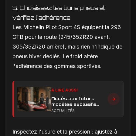
3. Choisissez les bons pneus et
vérifiez l'adhérence
Les Michelin Pilot Sport 4S équipent la 296
GTB pour la route (245/35ZR20 avant,
305/35ZR20 arrière), mais rien n'indique de
pneus hiver dédiés. Le froid altère
l'adhérence des gommes sportives.
À LIRE AUSSI
Accès aux futurs
modèles exclusifs
Ferrari : l'achat
ACTUALITÉS
obligatoire d'une Luce
est-il une réalité ?
Inspectez l'usure et la pression : ajustez à