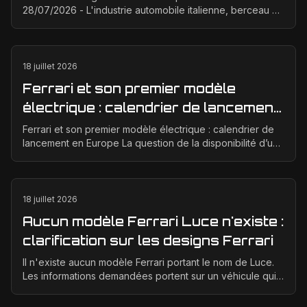
28/07/2026 - L'industrie automobile italienne, berceau de
la passion et de la performance, est à un ...
18 juillet 2026
Ferrari et son premier modèle
électrique : calendrier de lancement
en Europe
Ferrari et son premier modèle électrique : calendrier de
lancement en Europe La question de la disponibilité d’une
Ferrari électrique en Europe suscite bea...
18 juillet 2026
Aucun modèle Ferrari Luce n'existe :
clarification sur les designs Ferrari
Il n'existe aucun modèle Ferrari portant le nom de Luce.
Les informations demandées portent sur un véhicule qui
n'a jamais été conçu, produit ou présenté p...