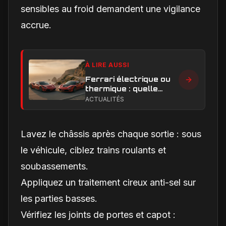
sensibles au froid demandent une vigilance
accrue.
À LIRE AUSSI
Ferrari électrique ou
thermique : quelle
performance et quelle
ACTUALITÉS
expérience de
conduite privilégier ?
Lavez le châssis après chaque sortie : sous
le véhicule, ciblez trains roulants et
soubassements.
Appliquez un traitement cireux anti-sel sur
les parties basses.
Vérifiez les joints de portes et capot :