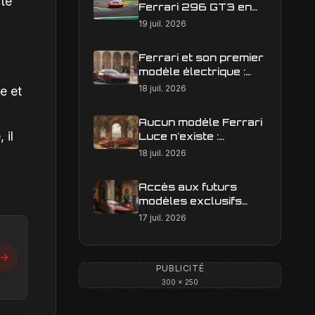
ote
Ferrari 296 GT3 en
action : construire une
19 juil. 2026
image éditoriale qui
raconte la course
Ferrari et son premier
modèle électrique :
calendrier de
18 juil. 2026
e et
lancement en Europe
Aucun modèle Ferrari
 il
Luce n'existe :
clarification sur les
18 juil. 2026
designs Ferrari
Accès aux futurs
modèles exclusifs
Ferrari : l'achat
17 juil. 2026
obligatoire d'une Luce
est-il une réalité ?
PUBLICITÉ
300 × 250