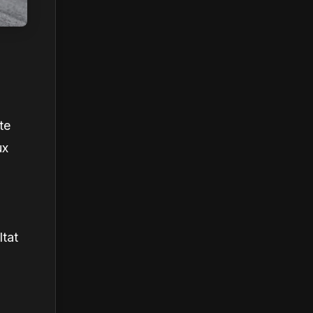
te
ux
ltat