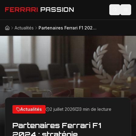
FERRARI
PASSION
Actualités
Partenaires Ferrari F1 2024 : stratégie commerciale et budget de la Scuderia
Accueil
Actualités
Modèles
Compétition
Technologie
Lifestyle
Actualités
2 juillet 2026
3 min de lecture
Partenaires Ferrari F1
2024 : stratégie