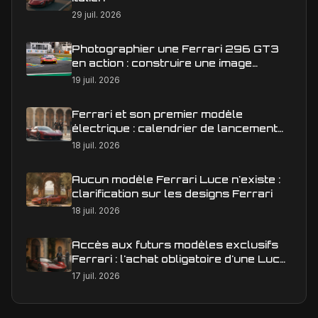
29 juil. 2026
Photographier une Ferrari 296 GT3
en action : construire une image
éditoriale qui raconte la course
19 juil. 2026
Ferrari et son premier modèle
électrique : calendrier de lancement
en Europe
18 juil. 2026
Aucun modèle Ferrari Luce n'existe :
clarification sur les designs Ferrari
18 juil. 2026
Accès aux futurs modèles exclusifs
Ferrari : l'achat obligatoire d'une Luce
est-il une réalité ?
17 juil. 2026