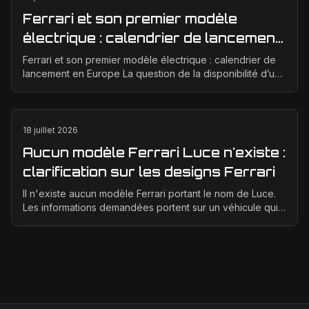
Ferrari et son premier modèle
électrique : calendrier de lancement
en Europe
Ferrari et son premier modèle électrique : calendrier de
lancement en Europe La question de la disponibilité d’une
Ferrari électrique en Europe suscite bea...
18 juillet 2026
Aucun modèle Ferrari Luce n'existe :
clarification sur les designs Ferrari
Il n'existe aucun modèle Ferrari portant le nom de Luce.
Les informations demandées portent sur un véhicule qui
n'a jamais été conçu, produit ou présenté p...