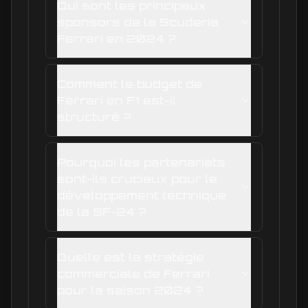
Qui sont les principaux
sponsors de la Scuderia
Ferrari en 2024 ?
Comment le budget de
Ferrari en F1 est-il
structuré ?
Pourquoi les partenariats
sont-ils cruciaux pour le
développement technique
de la SF-24 ?
Quelle est la stratégie
commerciale de Ferrari
pour la saison 2024 ?