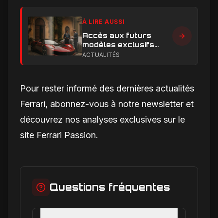
À LIRE AUSSI
Accès aux futurs
modèles exclusifs
Ferrari : l'achat
ACTUALITÉS
obligatoire d'une Luce
est-il une réalité ?
Pour rester informé des dernières actualités
Ferrari, abonnez-vous à notre newsletter et
découvrez nos analyses exclusives sur le
site Ferrari Passion.
Questions fréquentes