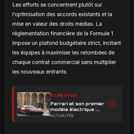
Les efforts se concentrent plutôt sur
l’optimisation des accords existants et la
mise en valeur des droits médias. La
réglementation financière de la Formule 1
impose un plafond budgétaire strict, incitant
les équipes à maximiser les retombées de
chaque contrat commercial sans multiplier
les nouveaux entrants.
À LIRE AUSSI
Ferrari et son premier
modèle électrique :
calendrier de
ACTUALITÉS
lancement en Europe