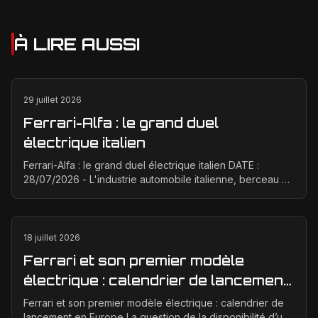
À LIRE AUSSI
29 juillet 2026
Ferrari-Alfa : le grand duel
électrique italien
Ferrari-Alfa : le grand duel électrique italien DATE :
28/07/2026 - L'industrie automobile italienne, berceau de
la passion et de la performance, est à un ...
18 juillet 2026
Ferrari et son premier modèle
électrique : calendrier de lancement
en Europe
Ferrari et son premier modèle électrique : calendrier de
lancement en Europe La question de la disponibilité d’une