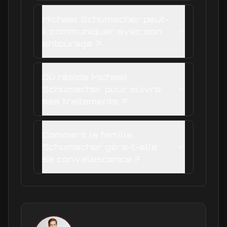
Michael Schumacher peut-
il communiquer avec son
entourage ?
Où réside Michael
Schumacher pour suivre
ses traitements ?
Comment la famille
Schumacher gère-t-elle
sa convalescence ?