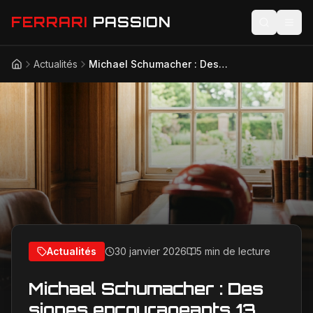
FERRARI
PASSION
Actualités
Michael Schumacher : Des signes encourageants 13 ans après l'accident, son héritage triomphe
Accueil
Actualités
Modèles
Compétition
Technologie
Lifestyle
Actualités
30 janvier 2026
5 min de lecture
Michael Schumacher : Des
signes encourageants 13