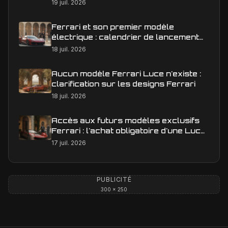
éditoriale qui raconte la course
19 juil. 2026
Ferrari et son premier modèle
électrique : calendrier de lancement
en Europe
18 juil. 2026
Aucun modèle Ferrari Luce n'existe :
clarification sur les designs Ferrari
18 juil. 2026
Accès aux futurs modèles exclusifs
Ferrari : l'achat obligatoire d'une Luce
est-il une réalité ?
17 juil. 2026
PUBLICITÉ
300 × 250