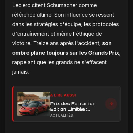
Leclerc citent Schumacher comme
référence ultime. Son influence se ressent
dans les stratégies d'équipe, les protocoles
d'entraînement et même l'éthique de
victoire. Treize ans après l'accident,
son
ombre plane toujours sur les Grands Prix
,
rappelant que les grands ne s'effacent
jamais.
À LIRE AUSSI
Prix des Ferrari en
Édition Limitée :
Combien Coûtent les
ACTUALITÉS
Versions Exclusives
en 2024