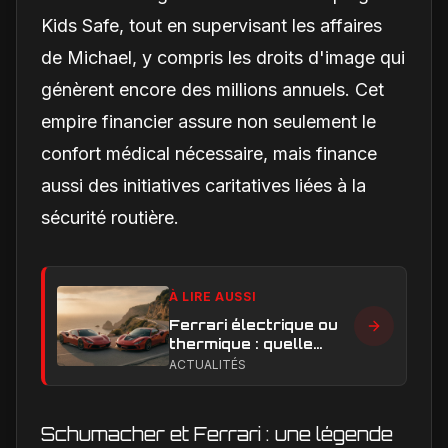
Kids Safe, tout en supervisant les affaires
de Michael, y compris les droits d'image qui
génèrent encore des millions annuels. Cet
empire financier assure non seulement le
confort médical nécessaire, mais finance
aussi des initiatives caritatives liées à la
sécurité routière.
À LIRE AUSSI
Ferrari électrique ou
thermique : quelle
performance et quelle
ACTUALITÉS
expérience de
conduite privilégier ?
Schumacher et Ferrari : une légende