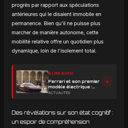
progrès par rapport aux spéculations
antérieures qui le disaient immobile en
permanence. Bien qu'il ne puisse plus
marcher de manière autonome, cette
mobilité relative offre un quotidien plus
dynamique, loin de l'isolement total.
À LIRE AUSSI
Ferrari et son premier
modèle électrique :
calendrier de
ACTUALITÉS
lancement en Europe
Des révélations sur son état cognitif :
un espoir de compréhension