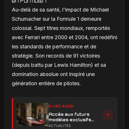
en Formule 1
Au-delà de sa santé, l'impact de Michael
Schumacher sur la Formule 1 demeure
colossal. Sept titres mondiaux, remportés
avec Ferrari entre 2000 et 2004, ont redéfini
les standards de performance et de
stratégie. Son records de 91 victoires
(depuis battu par Lewis Hamilton) et sa
domination absolue ont inspiré une
génération entière de pilotes.
À LIRE AUSSI
Accès aux futurs
modèles exclusifs
Ferrari : l'achat
ACTUALITÉS