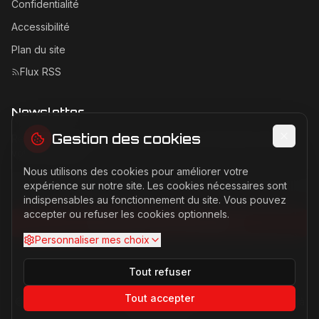
Confidentialité
Accessibilité
Plan du site
Flux RSS
Newsletter
Gestion des cookies
Recevez les dernières actualités Ferrari directement dans
votre boîte mail.
Nous utilisons des cookies pour améliorer votre
Adresse email pour la newsletter
expérience sur notre site. Les cookies nécessaires sont
indispensables au fonctionnement du site. Vous pouvez
accepter ou refuser les cookies optionnels.
S'abonner à la newsletter
Personnaliser mes choix
Tout refuser
Tout accepter
©
2026
Ferrari Passion. Tous droits réservés. Site non affilié à
Ferrari S.p.A.