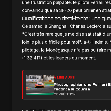
une frustration palpable, le pilote Ferrari r
convaincu que sa SF-26 peut briller en stra
Qualifications en demi-teinte : une qu
Ce samedi à Shanghai, Charles Leclerc a sur
"C'est très rare que je me dise satisfait d'
loin le plus difficile pour moi", a-t-il admi
pilotage, le Monégasque n'a pas pu faire 
(1:32.417) et les leaders du moment.
À LIRE AUSSI
Photographier une Ferrari 29
raconte la course
COMPÉTITION