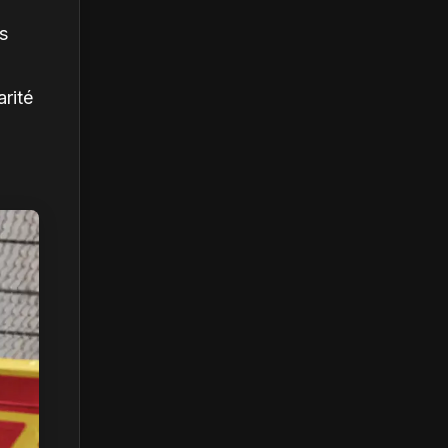
s
arité