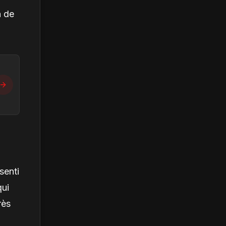
n de
senti
qui
rès