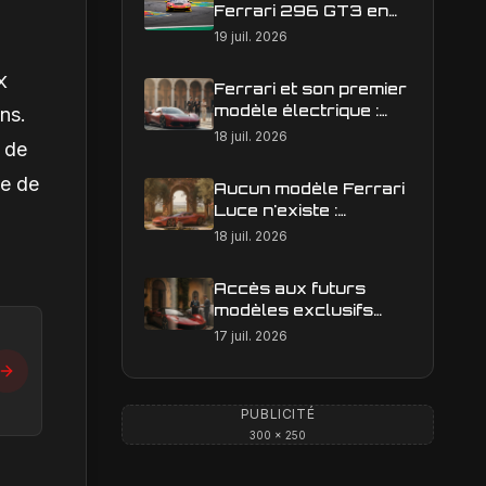
Ferrari 296 GT3 en
action : construire une
19 juil. 2026
image éditoriale qui
raconte la course
x
Ferrari et son premier
modèle électrique :
ns.
calendrier de
18 juil. 2026
t de
lancement en Europe
le de
Aucun modèle Ferrari
Luce n'existe :
n
clarification sur les
18 juil. 2026
designs Ferrari
Accès aux futurs
modèles exclusifs
Ferrari : l'achat
17 juil. 2026
obligatoire d'une Luce
est-il une réalité ?
PUBLICITÉ
300 × 250