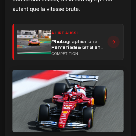
autant que la vitesse brute.
À LIRE AUSSI
Photographier une
Ferrari 296 GT3 en
action : construire une
COMPÉTITION
image éditoriale qui
raconte la course