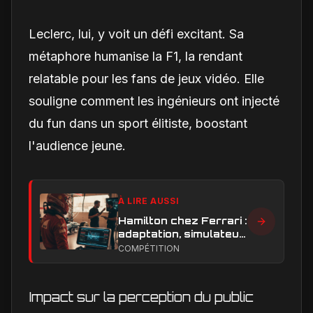
Leclerc, lui, y voit un défi excitant. Sa
métaphore humanise la F1, la rendant
relatable pour les fans de jeux vidéo. Elle
souligne comment les ingénieurs ont injecté
du fun dans un sport élitiste, boostant
l'audience jeune.
À LIRE AUSSI
Hamilton chez Ferrari :
adaptation, simulateur
et critiques, ce qui
COMPÉTITION
change vraiment pour
la Scuderia
Impact sur la perception du public