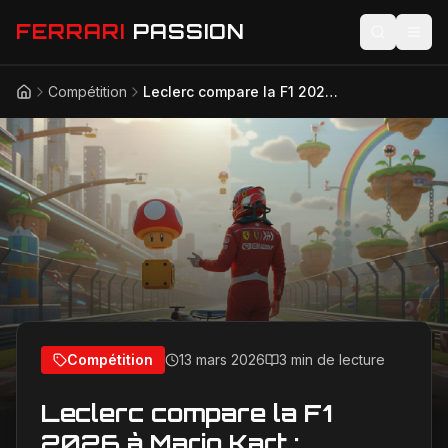
FERRARI
PASSION
Compétition
Leclerc compare la F1 2026 à Mario Kart : décryptage d'une métaphore qui divise
Accueil
Actualités
Modèles
Compétition
Technologie
Lifestyle
Compétition
13 mars 2026
3 min de lecture
Leclerc compare la F1
2026 à Mario Kart :