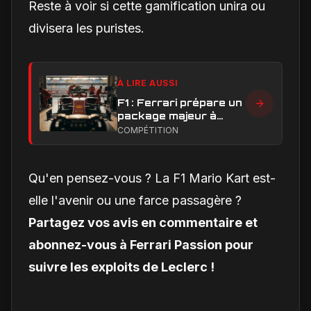
Reste à voir si cette gamification unira ou
divisera les puristes.
À LIRE AUSSI
F1 : Ferrari prépare un
package majeur à
Barcelone, un test
COMPÉTITION
décisif pour la SF-26
Qu'en pensez-vous ? La F1 Mario Kart est-
elle l'avenir ou une farce passagère ?
Partagez vos avis en commentaire et
abonnez-vous à Ferrari Passion pour
suivre les exploits de Leclerc !