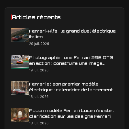
Articles récents
Ferrari-Alfa : le grand duel électrique
italien
29 juil. 2026
Photographier une Ferrari 296 GT3
en action : construire une image
éditoriale qui raconte la course
19 juil. 2026
Ferrari et son premier modèle
électrique : calendrier de lancement
en Europe
18 juil. 2026
Aucun modèle Ferrari Luce n'existe :
clarification sur les designs Ferrari
18 juil. 2026