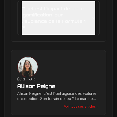
Quel est l'impact de cette
'gamification' sur
l'audience de la Formule 1
?
ÉCRIT PAR
Allison Peigne
Allison Peigne, c'est l'œil aiguisé des voitures
d'exception. Son terrain de jeu ? Le marché
international du luxe, où elle décortique avec
Voir tous ses articles →
une passion contagieuse les dernières
créations, notamment chez Ferrari, sa marque