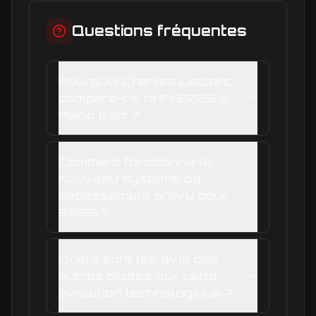
Questions fréquentes
Pourquoi Charles Leclerc
compare-t-il la F1 2026 à
Mario Kart ?
Comment fonctionne le
nouveau système de
dépassement prévu pour
2026 ?
Quels sont les avis des
autres pilotes sur cette
évolution technologique ?