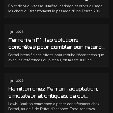
éditoriale qui raconte la course
Point de vue, vitesse, lumière, cadrage et droits d’usage :
les choix qui transforment le passage d’une Ferrari 296
GT3 en véritable photographie éditoriale.
1 juin 2026
Ferrari en F1 : les solutions
concrètes pour combler son retard
technique en 2026
Ferrari intensifie ses efforts pour réduire l’écart technique
avec les références du plateau, en misant sur une
meilleure corrélation entre la soufflerie, ...
1 juin 2026
Hamilton chez Ferrari : adaptation,
simulateur et critiques, ce qui
change vraiment pour la Scuderia
Lewis Hamilton commence à peser concrètement chez
Ferrari, au-delà de l’effet d’annonce. Entre son travail