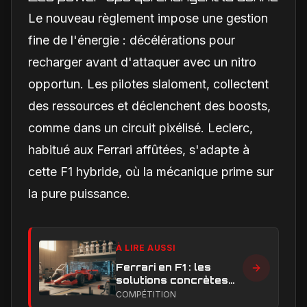
Le nouveau règlement impose une gestion
fine de l'énergie : décélérations pour
recharger avant d'attaquer avec un nitro
opportun. Les pilotes slaloment, collectent
des ressources et déclenchent des boosts,
comme dans un circuit pixélisé. Leclerc,
habitué aux Ferrari affûtées, s'adapte à
cette F1 hybride, où la mécanique prime sur
la pure puissance.
À LIRE AUSSI
Ferrari en F1 : les
solutions concrètes
pour combler son
COMPÉTITION
retard technique en