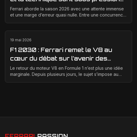
en 2026
Ferrari aborde la saison 2026 avec une attente immense
et une marge d’erreur quasi nulle. Entre une concurrence
qui progresse vite, des règles techniques e...
19 mai 2026
F1 2030 : Ferrari remet le V8 au
cœur du débat sur l’avenir des
moteurs
Le retour du moteur V8 en Formule 1 n’est plus une idée
marginale. Depuis plusieurs jours, le sujet s’impose au
centre des discussions entre la FIA, la F1 ...
FERRARI
PASSION