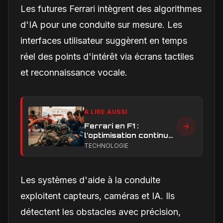
Les futures Ferrari intègrent des algorithmes
d'IA pour une conduite sur mesure. Les
interfaces utilisateur suggèrent en temps
réel des points d'intérêt via écrans tactiles
et reconnaissance vocale.
À LIRE AUSSI
Ferrari en F1 :
l’optimisation continue,
clé de la remontée et
TECHNOLOGIE
du développement
moteur
Les systèmes d'aide à la conduite
exploitent capteurs, caméras et IA. Ils
détectent les obstacles avec précision,