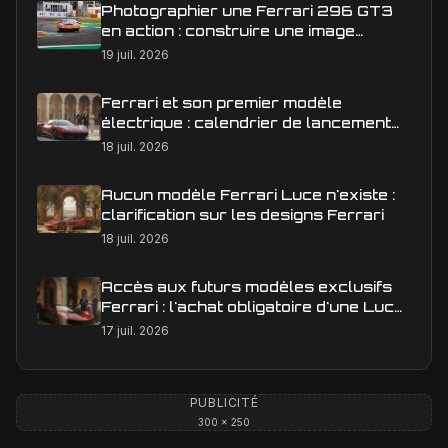
Photographier une Ferrari 296 GT3
en action : construire une image
éditoriale qui raconte la course
19 juil. 2026
Ferrari et son premier modèle
électrique : calendrier de lancement
en Europe
18 juil. 2026
Aucun modèle Ferrari Luce n'existe :
clarification sur les designs Ferrari
18 juil. 2026
Accès aux futurs modèles exclusifs
Ferrari : l'achat obligatoire d'une Luce
est-il une réalité ?
17 juil. 2026
PUBLICITÉ
300 × 250