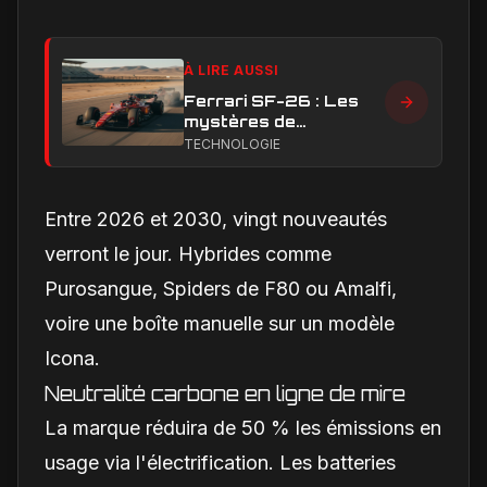
À LIRE AUSSI
Ferrari SF-26 : Les
mystères de
performance en ligne
TECHNOLOGIE
droite qui handicapent
la Scuderia
Entre 2026 et 2030, vingt nouveautés
verront le jour. Hybrides comme
Purosangue, Spiders de F80 ou Amalfi,
voire une boîte manuelle sur un modèle
Icona.
Neutralité carbone en ligne de mire
La marque réduira de 50 % les émissions en
usage via l'électrification. Les batteries