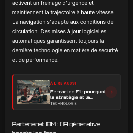
activent un freinage d'urgence et
maintiennent la trajectoire à haute vitesse.
La navigation s'adapte aux conditions de
circulation. Des mises à jour logicielles
automatiques garantissent toujours la
dernière technologie en matière de sécurité
et de performance.
À LIRE AUSSI
Ferrari en F1 : pourquoi
la stratégie et la
technique sont sous
TECHNOLOGIE
pression en 2026
Partenariat IBM : l'IA générative