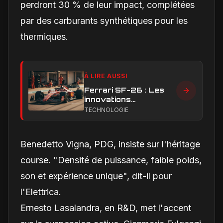
perdront 30 % de leur impact, complétées
par des carburants synthétiques pour les
thermiques.
À LIRE AUSSI
Ferrari SF-26 : Les
innovations
aérodynamiques qui
TECHNOLOGIE
façonnent la saison
2026
Benedetto Vigna, PDG, insiste sur l'héritage
course. "Densité de puissance, faible poids,
son et expérience unique", dit-il pour
l'Elettrica.
Ernesto Lasalandra, en R&D, met l'accent