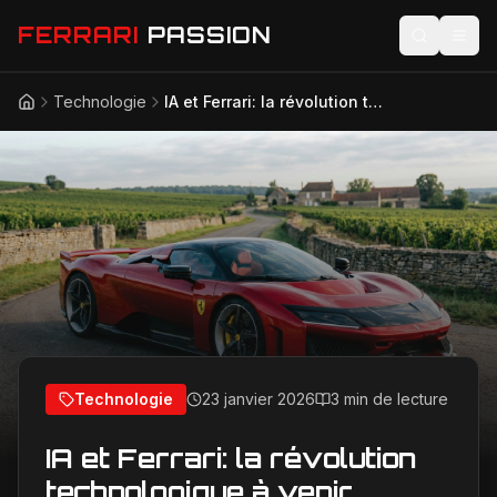
FERRARI
PASSION
Technologie
IA et Ferrari: la révolution technologique à venir
Accueil
Actualités
Modèles
Compétition
Technologie
Lifestyle
Technologie
23 janvier 2026
3 min de lecture
IA et Ferrari: la révolution
technologique à venir