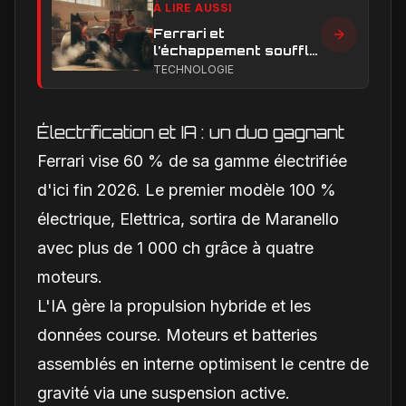
À LIRE AUSSI
Ferrari et
l’échappement soufflé
en Formule 1 : le
TECHNOLOGIE
secret technique qui
alimente encore les
débats
Électrification et IA : un duo gagnant
Ferrari vise 60 % de sa gamme électrifiée
d'ici fin 2026. Le premier modèle 100 %
électrique, Elettrica, sortira de Maranello
avec plus de 1 000 ch grâce à quatre
moteurs.
L'IA gère la propulsion hybride et les
données course. Moteurs et batteries
assemblés en interne optimisent le centre de
gravité via une suspension active.