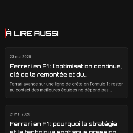
À LIRE AUSSI
23 mai 2026
Ferrari en F1 : l’optimisation continue,
clé de la remontée et du
développement moteur
Ferrari avance sur une ligne de crête en Formule 1 : rester
au contact des meilleures équipes ne dépend pas
seulement d’un bon concept de départ, mais d’un...
21 mai 2026
Ferrari en F1 : pourquoi la stratégie
et la technique sont sous pression