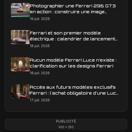
Photographier une Ferrari 296 GT3
en action : construire une image
éditoriale qui raconte la course
19 juil. 2026
Ferrari et son premier modèle
électrique : calendrier de lancement
en Europe
18 juil. 2026
Aucun modèle Ferrari Luce n'existe :
clarification sur les designs Ferrari
18 juil. 2026
Accès aux futurs modèles exclusifs
Ferrari : l'achat obligatoire d'une Luce
est-il une réalité ?
17 juil. 2026
PUBLICITÉ
300 × 250