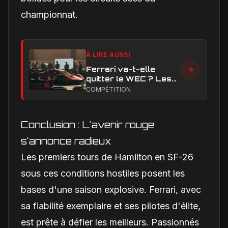
championnat.
À LIRE AUSSI
Ferrari va-t-elle
quitter le WEC ? Les
vrais enjeux
COMPÉTITION
techniques et
financiers qui
alimentent le débat
Conclusion : L'avenir rouge
s'annonce radieux
Les premiers tours de Hamilton en SF-26
sous ces conditions hostiles posent les
bases d'une saison explosive. Ferrari, avec
sa fiabilité exemplaire et ses pilotes d'élite,
est prête à défier les meilleurs. Passionnés