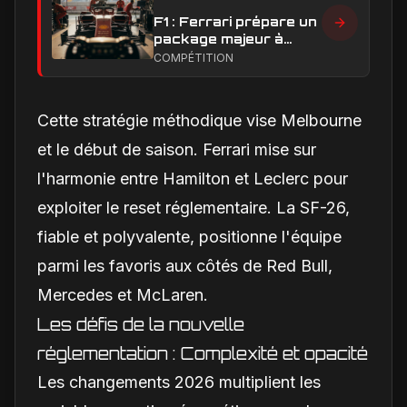
F1 : Ferrari prépare un
package majeur à
Barcelone, un test
COMPÉTITION
décisif pour la SF-26
Cette stratégie méthodique vise Melbourne
et le début de saison. Ferrari mise sur
l'harmonie entre Hamilton et Leclerc pour
exploiter le reset réglementaire. La SF-26,
fiable et polyvalente, positionne l'équipe
parmi les favoris aux côtés de Red Bull,
Mercedes et McLaren.
Les défis de la nouvelle
réglementation : Complexité et opacité
Les changements 2026 multiplient les