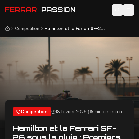
FERRARI
PASSION
Compétition
Hamilton et la Ferrari SF-26 sous la pluie : Premiers tours chaotiques à Bahreïn
Accueil
Actualités
Modèles
Compétition
Technologie
Lifestyle
Compétition
18 février 2026
5 min de lecture
Hamilton et la Ferrari SF-
26 sous la pluie : Premiers