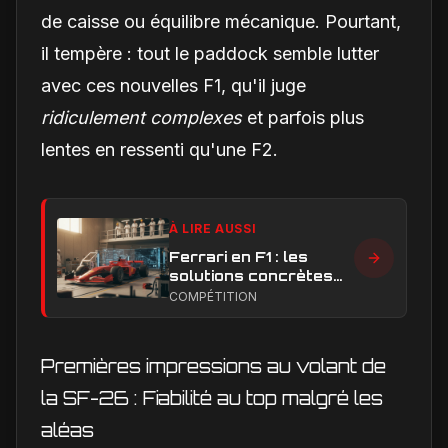
de caisse ou équilibre mécanique. Pourtant,
il tempère : tout le paddock semble lutter
avec ces nouvelles F1, qu'il juge
ridiculement complexes
et parfois plus
lentes en ressenti qu'une F2.
À LIRE AUSSI
Ferrari en F1 : les
solutions concrètes
pour combler son
COMPÉTITION
retard technique en
2026
Premières impressions au volant de
la SF-26 : Fiabilité au top malgré les
aléas