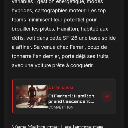
variables : gestion énergétique, modes
hybrides, cartographies moteur. Les top
teams minimisent leur potentiel pour
brouiller les pistes. Hamilton, habitué aux
défis, voit dans cette SF-26 une base solide
à affiner. Sa venue chez Ferrari, coup de
tonnerre l'an dernier, porte déjà ses fruits
avec une voiture prête à conquérir.
À LIRE AUSSI
F1 Ferrari : Hamilton
prend l’ascendant,
Leclerc sous pression
COMPÉTITION
dans la hiérarchie
interne
Vers Melbourne : Les leçons des