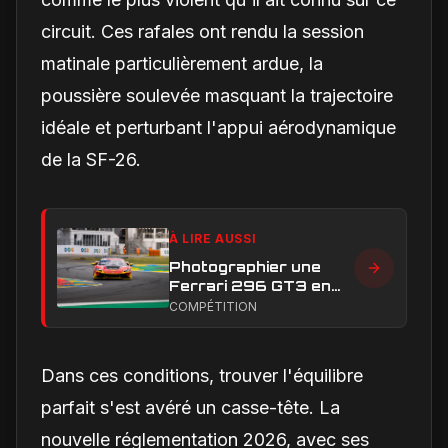
circuit. Ces rafales ont rendu la session
matinale particulièrement ardue, la
poussière soulevée masquant la trajectoire
idéale et perturbant l'appui aérodynamique
de la SF-26.
À LIRE AUSSI
Photographier une
Ferrari 296 GT3 en
action : construire une
COMPÉTITION
image éditoriale qui
raconte la course
Dans ces conditions, trouver l'équilibre
parfait s'est avéré un casse-tête. La
nouvelle réglementation 2026, avec ses