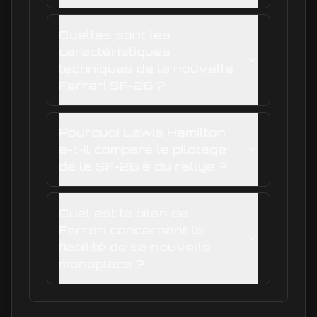
Quelles sont les
caractéristiques
techniques de la nouvelle
Ferrari SF-26 ?
Pourquoi Lewis Hamilton
a-t-il comparé le pilotage
de la SF-26 à du rallye ?
Quel est le bilan de
Ferrari concernant la
fiabilité de sa nouvelle
monoplace ?