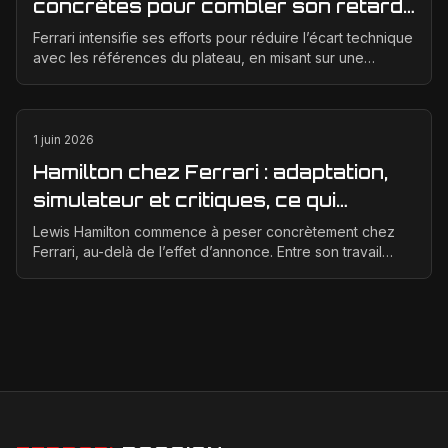
concrètes pour combler son retard
technique en 2026
Ferrari intensifie ses efforts pour réduire l’écart technique
avec les références du plateau, en misant sur une
meilleure corrélation entre la soufflerie, ...
1 juin 2026
Hamilton chez Ferrari : adaptation,
simulateur et critiques, ce qui
change vraiment pour la Scuderia
Lewis Hamilton commence à peser concrètement chez
Ferrari, au-delà de l’effet d’annonce. Entre son travail
d’adaptation, ses heures au simulateur et les cr...