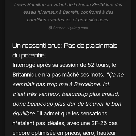
Lewis Hamilton au volant de la Ferrari SF-26 lors des
essais hivernaux à Bahreïn, confronté à des
conditions venteuses et poussiéreuses.
📷 Source : i.ytimg.com
Un ressenti brut : Pas de plaisir, mais
du potentiel
Interrogé après sa session de 52 tours, le
Britannique n'a pas mâché ses mots.
"Ça ne
semblait pas trop mal à Barcelone. Ici,
c'est très venteux, beaucoup plus chaud,
donc beaucoup plus dur de trouver le bon
équilibre."
Il admet que les sensations
n'étaient pas idéales, avec une SF-26 pas
encore optimisée en pneus, aéro, hauteur