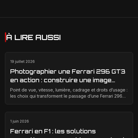
À LIRE AUSSI
19 juillet 2026
Photographier une Ferrari 296 GT3
en action : construire une image
éditoriale qui raconte la course
Point de vue, vitesse, lumière, cadrage et droits d’usage :
les choix qui transforment le passage d’une Ferrari 296
GT3 en véritable photographie éditoriale.
1 juin 2026
Ferrari en F1 : les solutions