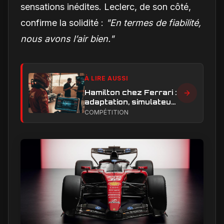
sensations inédites. Leclerc, de son côté,
confirme la solidité :
"En termes de fiabilité,
nous avons l’air bien."
À LIRE AUSSI
Hamilton chez Ferrari :
adaptation, simulateur
et critiques, ce qui
COMPÉTITION
change vraiment pour
la Scuderia