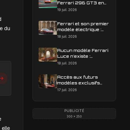
Ferrari 296 GT3 en
action : construire une
19 juil. 2026
image éditoriale qui
d
raconte la course
Ferrari et son premier
le du
modèle électrique :
calendrier de
18 juil. 2026
lancement en Europe
Aucun modèle Ferrari
Luce n'existe :
clarification sur les
18 juil. 2026
designs Ferrari
Accès aux futurs
modèles exclusifs
Ferrari : l'achat
17 juil. 2026
obligatoire d'une Luce
est-il une réalité ?
PUBLICITÉ
300 × 250
e
 elle