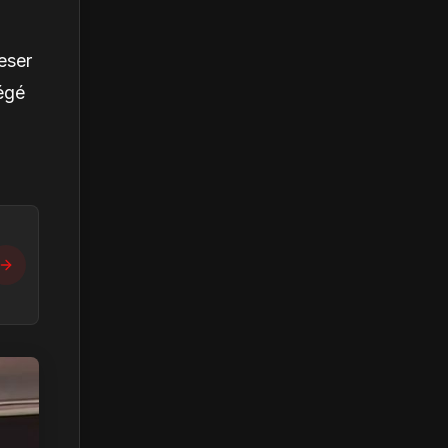
eser
tégé