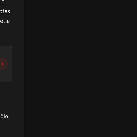
la
ptés
cette
rôle