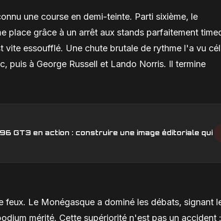
connu une course en demi-teinte. Parti sixième, le
me place grâce à un arrêt aux stands parfaitement time
t vite essoufflé. Une chute brutale de rythme l'a vu cé
c, puis à George Russell et Lando Norris. Il termine
6 GT3 en action : construire une image éditoriale qui
lle feux. Le Monégasque a dominé les débats, signant l
odium mérité. Cette supériorité n'est pas un accident :