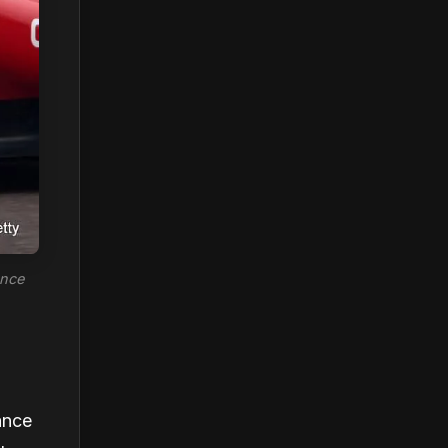
ance
ance