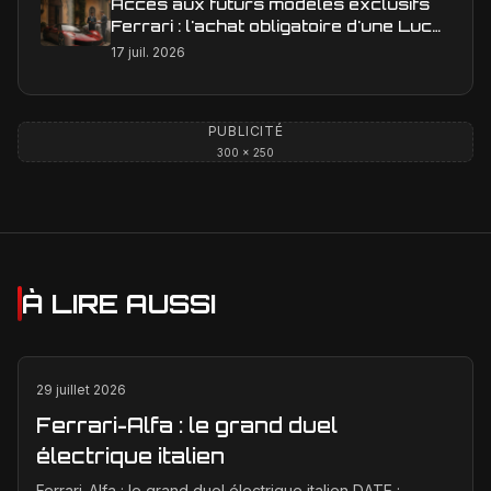
Accès aux futurs modèles exclusifs
Ferrari : l'achat obligatoire d'une Luce
est-il une réalité ?
17 juil. 2026
PUBLICITÉ
300 × 250
À LIRE AUSSI
29 juillet 2026
Ferrari-Alfa : le grand duel
électrique italien
Ferrari-Alfa : le grand duel électrique italien DATE :