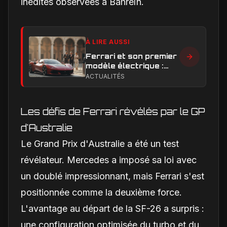
inédites observées à Bahreïn.
À LIRE AUSSI
Ferrari et son premier
modèle électrique :
calendrier de
ACTUALITÉS
lancement en Europe
Les défis de Ferrari révélés par le GP
d'Australie
Le Grand Prix d'Australie a été un test
révélateur. Mercedes a imposé sa loi avec
un doublé impressionnant, mais Ferrari s'est
positionnée comme la deuxième force.
L'avantage au départ de la SF-26 a surpris :
une configuration optimisée du turbo et du