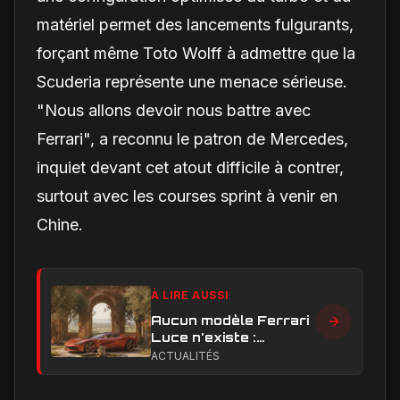
matériel permet des lancements fulgurants,
forçant même Toto Wolff à admettre que la
Scuderia représente une menace sérieuse.
"Nous allons devoir nous battre avec
Ferrari", a reconnu le patron de Mercedes,
inquiet devant cet atout difficile à contrer,
surtout avec les courses sprint à venir en
Chine.
À LIRE AUSSI
Aucun modèle Ferrari
Luce n'existe :
clarification sur les
ACTUALITÉS
designs Ferrari