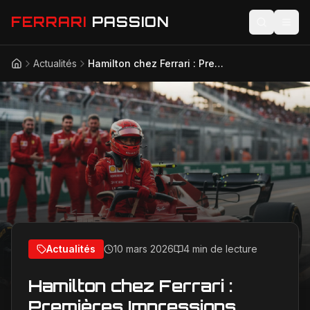
FERRARI
PASSION
Actualités
Hamilton chez Ferrari : Premières Impressions Positives et Défis Révélés au GP d'Australie 2026
Accueil
Actualités
Modèles
Compétition
Technologie
Lifestyle
Actualités
10 mars 2026
4 min de lecture
Hamilton chez Ferrari :
Premières Impressions