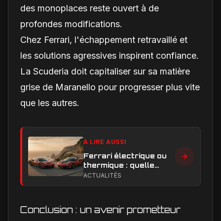
des monoplaces reste ouvert à de
profondes modifications.
Chez Ferrari, l'échappement retravaillé et
les solutions agressives inspirent confiance.
La Scuderia doit capitaliser sur sa matière
grise de Maranello pour progresser plus vite
que les autres.
À LIRE AUSSI
Ferrari électrique ou
thermique : quelle
performance et quelle
ACTUALITÉS
expérience de
conduite privilégier ?
Conclusion : un avenir prometteur