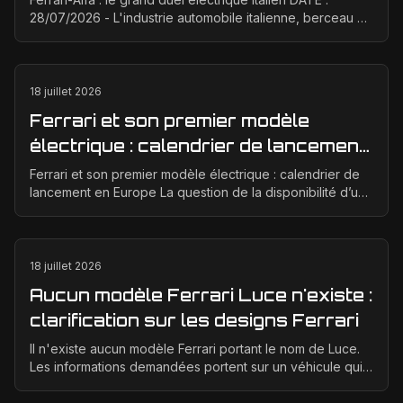
28/07/2026 - L'industrie automobile italienne, berceau de
la passion et de la performance, est à un ...
18 juillet 2026
Ferrari et son premier modèle
électrique : calendrier de lancement
en Europe
Ferrari et son premier modèle électrique : calendrier de
lancement en Europe La question de la disponibilité d’une
Ferrari électrique en Europe suscite bea...
18 juillet 2026
Aucun modèle Ferrari Luce n'existe :
clarification sur les designs Ferrari
Il n'existe aucun modèle Ferrari portant le nom de Luce.
Les informations demandées portent sur un véhicule qui
n'a jamais été conçu, produit ou présenté p...