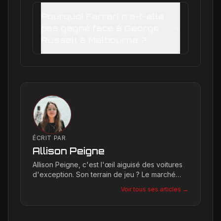
Pourquoi Ferrari n'a-t-elle
pas gagné face à George
Russell à Melbourne ?
ÉCRIT PAR
Allison Peigne
Allison Peigne, c'est l'œil aiguisé des voitures
d'exception. Son terrain de jeu ? Le marché
international du luxe, où elle décortique avec
Voir tous ses articles →
une passion contagieuse les dernières
créations, notamment chez Ferrari, sa marque
de prédilection.