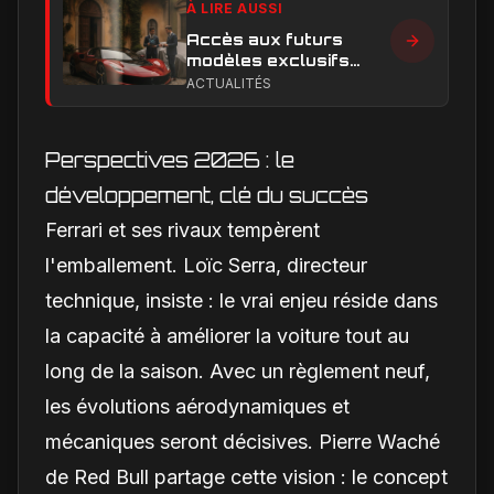
À LIRE AUSSI
Accès aux futurs
modèles exclusifs
Ferrari : l'achat
ACTUALITÉS
obligatoire d'une Luce
est-il une réalité ?
Perspectives 2026 : le
développement, clé du succès
Ferrari et ses rivaux tempèrent
l'emballement. Loïc Serra, directeur
technique, insiste : le vrai enjeu réside dans
la capacité à améliorer la voiture tout au
long de la saison. Avec un règlement neuf,
les évolutions aérodynamiques et
mécaniques seront décisives. Pierre Waché
de Red Bull partage cette vision : le concept