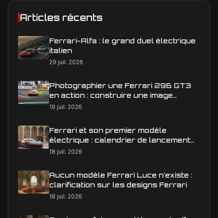
Articles récents
Ferrari-Alfa : le grand duel électrique
italien
29 juil. 2026
Photographier une Ferrari 296 GT3
en action : construire une image
éditoriale qui raconte la course
19 juil. 2026
Ferrari et son premier modèle
électrique : calendrier de lancement
en Europe
18 juil. 2026
Aucun modèle Ferrari Luce n'existe :
clarification sur les designs Ferrari
18 juil. 2026