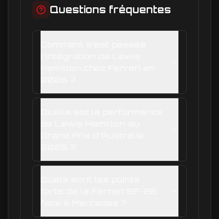
Questions fréquentes
Comment s'est passée
l'intégration de Lewis
Hamilton chez Ferrari en
2026 ?
Quelle est la performance
de Lewis Hamilton au
Grand Prix d'Australie
2026 ?
Quels sont les points
forts de la Ferrari SF-26
face à Mercedes ?