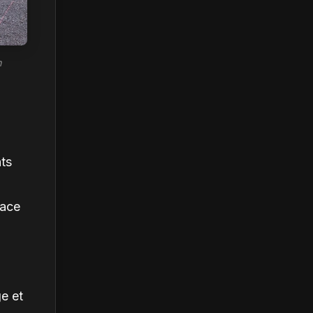
n
nts
lace
ge et