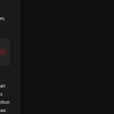
on,
ari
ns
ilton
xes