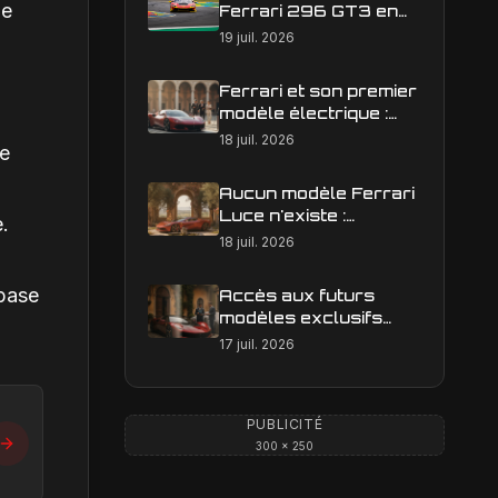
ie
Ferrari 296 GT3 en
action : construire une
19 juil. 2026
image éditoriale qui
raconte la course
Ferrari et son premier
modèle électrique :
calendrier de
18 juil. 2026
re
lancement en Europe
Aucun modèle Ferrari
Luce n'existe :
e.
clarification sur les
18 juil. 2026
designs Ferrari
 base
Accès aux futurs
modèles exclusifs
Ferrari : l'achat
17 juil. 2026
obligatoire d'une Luce
est-il une réalité ?
PUBLICITÉ
300 × 250