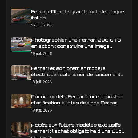
Ferrari-Alfa : le grand duel électrique
italien
29 juil. 2026
Photographier une Ferrari 296 GT3
en action : construire une image
éditoriale qui raconte la course
19 juil. 2026
Ferrari et son premier modèle
électrique : calendrier de lancement
en Europe
18 juil. 2026
Aucun modèle Ferrari Luce n'existe :
clarification sur les designs Ferrari
18 juil. 2026
Accès aux futurs modèles exclusifs
Ferrari : l'achat obligatoire d'une Luce
est-il une réalité ?