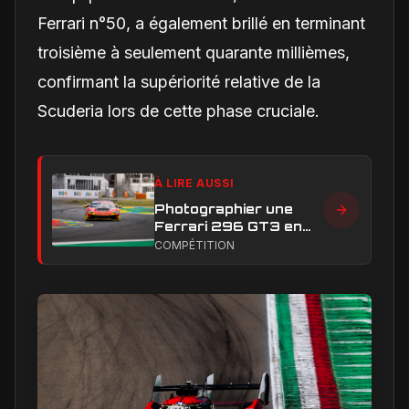
Ferrari n°50, a également brillé en terminant
troisième à seulement quarante millièmes,
confirmant la supériorité relative de la
Scuderia lors de cette phase cruciale.
À LIRE AUSSI
Photographier une
Ferrari 296 GT3 en
action : construire une
COMPÉTITION
image éditoriale qui
raconte la course