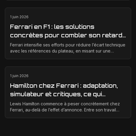
1 juin 2026
Ferrari en F1 : les solutions
concrètes pour combler son retard
technique en 2026
Ferrari intensifie ses efforts pour réduire l’écart technique
avec les références du plateau, en misant sur une
meilleure corrélation entre la soufflerie, ...
1 juin 2026
Hamilton chez Ferrari : adaptation,
simulateur et critiques, ce qui
change vraiment pour la Scuderia
Lewis Hamilton commence à peser concrètement chez
Ferrari, au-delà de l’effet d’annonce. Entre son travail
d’adaptation, ses heures au simulateur et les cr...