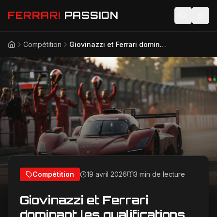
FERRARI
PASSION
Compétition
Giovinazzi et Ferrari dominant les qualifications d'Imola : une pole position décisive pour le WEC 2026
Accueil
Actualités
Modèles
Compétition
Technologie
Lifestyle
Compétition
19 avril 2026
3 min de lecture
Giovinazzi et Ferrari
dominant les qualifications