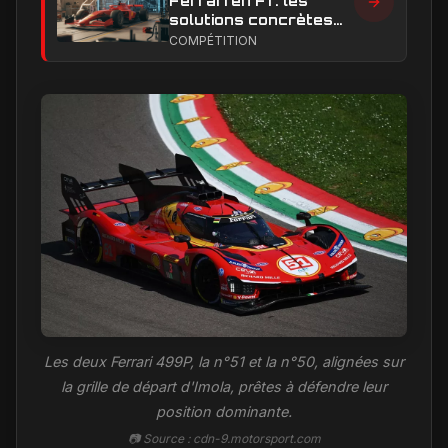
Ferrari en F1 : les
solutions concrètes
pour combler son
COMPÉTITION
retard technique en
2026
Les deux Ferrari 499P, la n°51 et la n°50, alignées sur
la grille de départ d'Imola, prêtes à défendre leur
position dominante.
📷 Source : cdn-9.motorsport.com