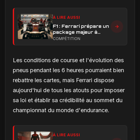
À LIRE AUSSI
F1 : Ferrari prépare un
package majeur à
Barcelone, un test
COMPÉTITION
décisif pour la SF-26
Les conditions de course et l'évolution des
pneus pendant les 6 heures pourraient bien
rebattre les cartes, mais Ferrari dispose
aujourd'hui de tous les atouts pour imposer
sa loi et établir sa crédibilité au sommet du
championnat du monde d'endurance.
À LIRE AUSSI