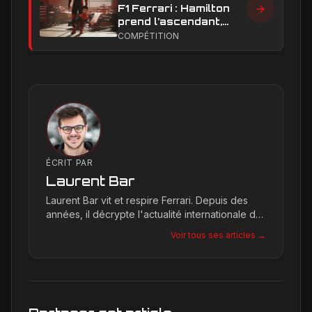
F1 Ferrari : Hamilton
prend l’ascendant,
Leclerc sous pression
COMPÉTITION
dans la hiérarchie
interne
ÉCRIT PAR
Laurent Bar
Laurent Bar vit et respire Ferrari. Depuis des
années, il décrypte l'actualité internationale du
Cavallino Rampante, explorant les moindres
Voir tous ses articles →
détails qui façonnent la légende de la marque.
Son site, Ferrari Passion, est le reflet de son
engagement inconditionnel pour les bolides de
Maranello.