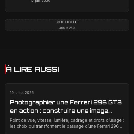
17 juil. 2026
PUBLICITÉ
300 × 250
À LIRE AUSSI
19 juillet 2026
Photographier une Ferrari 296 GT3
en action : construire une image
éditoriale qui raconte la course
Point de vue, vitesse, lumière, cadrage et droits d’usage :
les choix qui transforment le passage d’une Ferrari 296
GT3 en véritable photographie éditoriale.