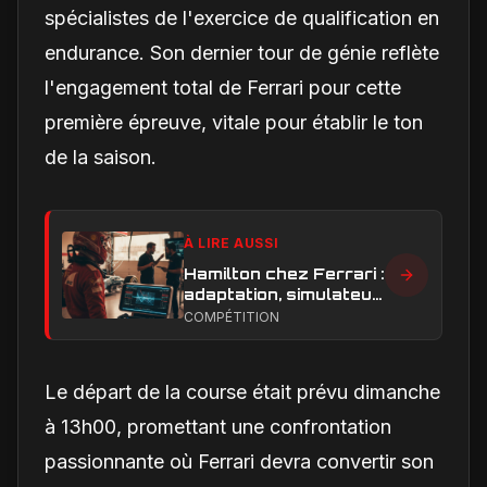
spécialistes de l'exercice de qualification en
endurance. Son dernier tour de génie reflète
l'engagement total de Ferrari pour cette
première épreuve, vitale pour établir le ton
de la saison.
À LIRE AUSSI
Hamilton chez Ferrari :
adaptation, simulateur
et critiques, ce qui
COMPÉTITION
change vraiment pour
la Scuderia
Le départ de la course était prévu dimanche
à 13h00, promettant une confrontation
passionnante où Ferrari devra convertir son