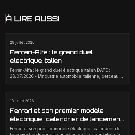
À LIRE AUSSI
29 juillet 2026
Ferrari-Alfa : le grand duel
électrique italien
Ferrari-Alfa : le grand duel électrique italien DATE :
28/07/2026 - L'industrie automobile italienne, berceau de
la passion et de la performance, est à un ...
18 juillet 2026
Ferrari et son premier modèle
électrique : calendrier de lancement
en Europe
Ferrari et son premier modèle électrique : calendrier de
lancement en Europe La question de la disponibilité d’une