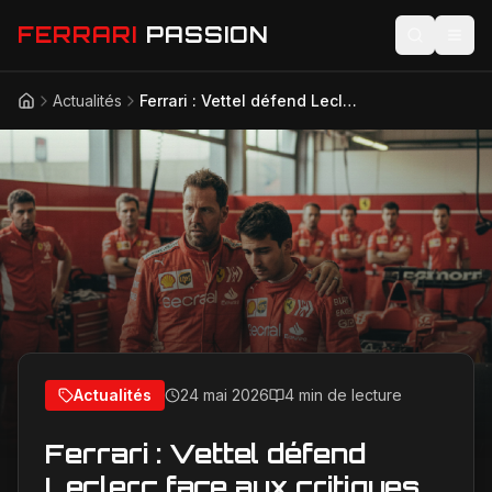
FERRARI
PASSION
Actualités
Ferrari : Vettel défend Leclerc face aux critiques, la pression monte à Maranello
Accueil
Actualités
Modèles
Compétition
Technologie
Lifestyle
Actualités
24 mai 2026
4 min de lecture
Ferrari : Vettel défend
Leclerc face aux critiques,