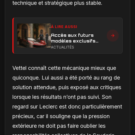
technique et stratégique plus stable.
À LIRE AUSSI
Accès aux futurs
modèles exclusifs
Ferrari : l'achat
ACTUALITÉS
obligatoire d'une Luce
est-il une réalité ?
Vettel connaît cette mécanique mieux que
quiconque. Lui aussi a été porté au rang de
solution attendue, puis exposé aux critiques
lorsque les résultats n’ont pas suivi. Son
regard sur Leclerc est donc particulièrement
précieux, car il souligne que la pression
extérieure ne doit pas faire oublier les