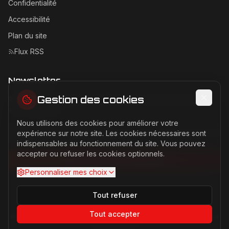
Confidentialité
Accessibilité
Plan du site
Flux RSS
Newsletter
Gestion des cookies
Recevez les dernières actualités Ferrari directement dans
votre boîte mail.
Nous utilisons des cookies pour améliorer votre
Adresse email pour la newsletter
expérience sur notre site. Les cookies nécessaires sont
indispensables au fonctionnement du site. Vous pouvez
accepter ou refuser les cookies optionnels.
S'abonner à la newsletter
Personnaliser mes choix
Tout refuser
Tout accepter
©
2026
Ferrari Passion. Tous droits réservés. Site non affilié à
Ferrari S.p.A.