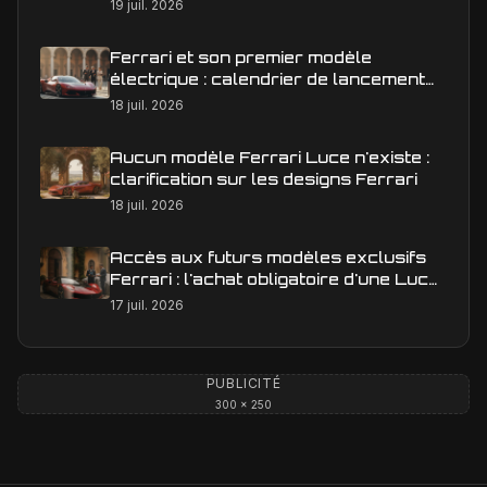
éditoriale qui raconte la course
19 juil. 2026
Ferrari et son premier modèle
électrique : calendrier de lancement
en Europe
18 juil. 2026
Aucun modèle Ferrari Luce n'existe :
clarification sur les designs Ferrari
18 juil. 2026
Accès aux futurs modèles exclusifs
Ferrari : l'achat obligatoire d'une Luce
est-il une réalité ?
17 juil. 2026
PUBLICITÉ
300 × 250