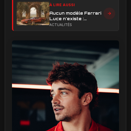
À LIRE AUSSI
Aucun modèle Ferrari
Luce n'existe :
clarification sur les
ACTUALITÉS
designs Ferrari