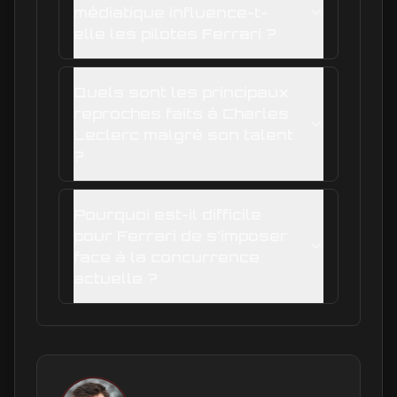
médiatique influence-t-
elle les pilotes Ferrari ?
Quels sont les principaux
reproches faits à Charles
Leclerc malgré son talent
?
Pourquoi est-il difficile
pour Ferrari de s'imposer
face à la concurrence
actuelle ?