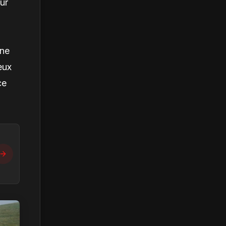
ur
une
eux
ce