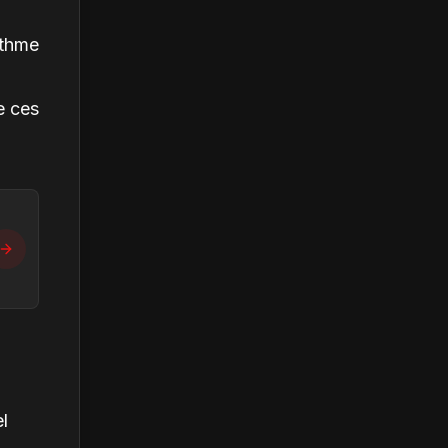
ythme
e ces
l