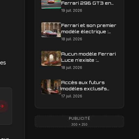
Ferrari 296 GT3 en
action : construire une
19 juil. 2026
image éditoriale qui
raconte la course
Ferrari et son premier
modèle électrique :
calendrier de
18 juil. 2026
lancement en Europe
Aucun modèle Ferrari
Luce n'existe :
les
clarification sur les
18 juil. 2026
designs Ferrari
Accès aux futurs
modèles exclusifs
Ferrari : l'achat
17 juil. 2026
obligatoire d'une Luce
est-il une réalité ?
PUBLICITÉ
300 × 250