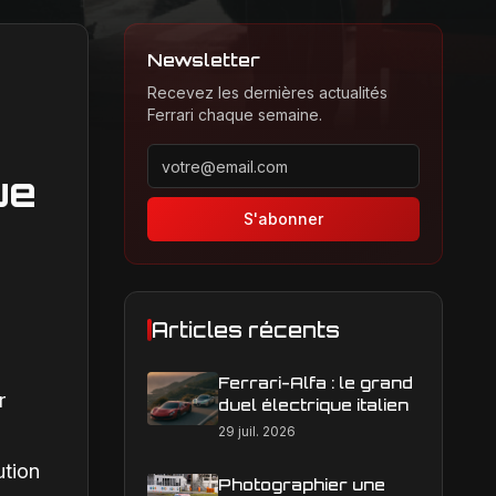
Newsletter
Recevez les dernières actualités
Ferrari chaque semaine.
Adresse email pour la newsletter
ue
S'abonner
Articles récents
Ferrari-Alfa : le grand
r
duel électrique italien
29 juil. 2026
a
ution
Photographier une