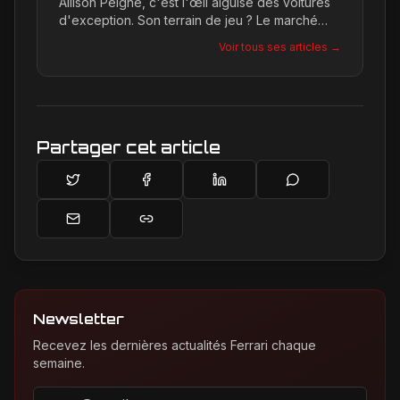
Allison Peigne, c'est l'œil aiguisé des voitures
d'exception. Son terrain de jeu ? Le marché
international du luxe, où elle décortique avec
Voir tous ses articles →
une passion contagieuse les dernières
créations, notamment chez Ferrari, sa marque
de prédilection.
Partager cet article
Newsletter
Recevez les dernières actualités Ferrari chaque
semaine.
Adresse email pour la newsletter