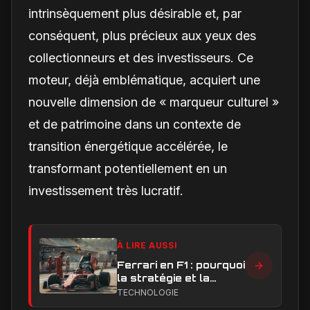
intrinsèquement plus désirable et, par
conséquent, plus précieux aux yeux des
collectionneurs et des investisseurs. Ce
moteur, déjà emblématique, acquiert une
nouvelle dimension de « marqueur culturel »
et de patrimoine dans un contexte de
transition énergétique accélérée, le
transformant potentiellement en un
investissement très lucratif.
À LIRE AUSSI
Ferrari en F1 : pourquoi
la stratégie et la
technique sont sous
TECHNOLOGIE
pression en 2026