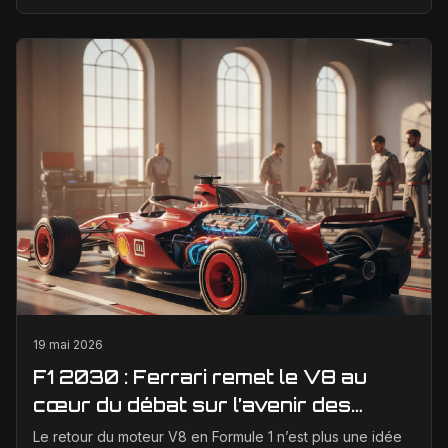
qui progresse vite, des règles techniques e...
19 mai 2026
F1 2030 : Ferrari remet le V8 au
cœur du débat sur l’avenir des
moteurs
Le retour du moteur V8 en Formule 1 n’est plus une idée