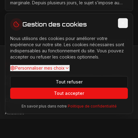
marginale. Depuis plusieurs jours, le sujet s’impose au
centre des discussions entre la FIA, la F1 ...
Gestion des cookies
Nous utilisons des cookies pour améliorer votre
expérience sur notre site. Les cookies nécessaires sont
indispensables au fonctionnement du site. Vous pouvez
accepter ou refuser les cookies optionnels.
FERRARI
PASSION
Personnaliser mes choix
Votre source d'actualités sur l'univers Ferrari. F1, nouveaux
Tout refuser
modèles, histoire légendaire.
Tout accepter
Catégories
En savoir plus dans notre
Politique de confidentialité
Actualités
Modèles
Compétition