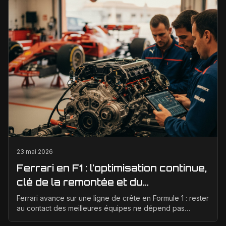
23 mai 2026
Ferrari en F1 : l’optimisation continue,
clé de la remontée et du
développement moteur
Ferrari avance sur une ligne de crête en Formule 1 : rester
au contact des meilleures équipes ne dépend pas
seulement d’un bon concept de départ, mais d’un...