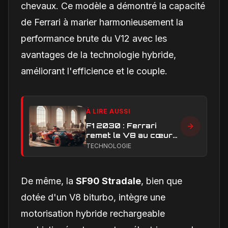
chevaux. Ce modèle a démontré la capacité
de Ferrari à marier harmonieusement la
performance brute du V12 avec les
avantages de la technologie hybride,
améliorant l'efficience et le couple.
À LIRE AUSSI
F1 2030 : Ferrari
remet le V8 au cœur
du débat sur l’avenir
TECHNOLOGIE
des moteurs
De même, la
SF90 Stradale
, bien que
dotée d'un V8 biturbo, intègre une
motorisation hybride rechargeable