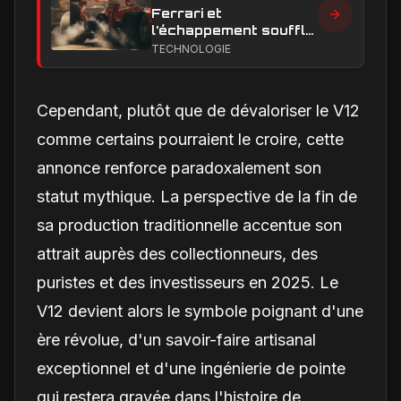
Ferrari et
l’échappement soufflé
en Formule 1 : le
TECHNOLOGIE
secret technique qui
alimente encore les
débats
Cependant, plutôt que de dévaloriser le V12
comme certains pourraient le croire, cette
annonce renforce paradoxalement son
statut mythique. La perspective de la fin de
sa production traditionnelle accentue son
attrait auprès des collectionneurs, des
puristes et des investisseurs en 2025. Le
V12 devient alors le symbole poignant d'une
ère révolue, d'un savoir-faire artisanal
exceptionnel et d'une ingénierie de pointe
qui restera gravée dans l'histoire de