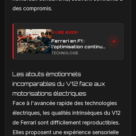
des compromis.
À LIRE AUSSI
Ferrari en F1 :
l’optimisation continue,
clé de la remontée et
TECHNOLOGIE
du développement
moteur
Les atouts émotionnels
incomparables du V12 face aux
motorisations électriques
Face à l'avancée rapide des technologies
électriques, les qualités intrinsèques du V12
de Ferrari sont difficilement reproductibles.
Elles proposent une expérience sensorielle