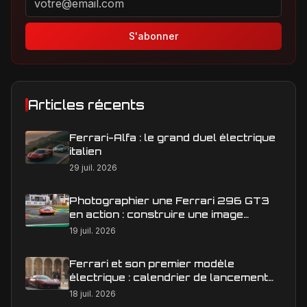
S'abonner
Articles récents
Ferrari-Alfa : le grand duel électrique
italien
29 juil. 2026
Photographier une Ferrari 296 GT3
en action : construire une image
éditoriale qui raconte la course
19 juil. 2026
Ferrari et son premier modèle
électrique : calendrier de lancement
en Europe
18 juil. 2026