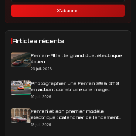
S'abonner
Articles récents
Ferrari-Alfa : le grand duel électrique
italien
29 juil. 2026
Photographier une Ferrari 296 GT3
en action : construire une image
éditoriale qui raconte la course
19 juil. 2026
Ferrari et son premier modèle
électrique : calendrier de lancement
en Europe
18 juil. 2026