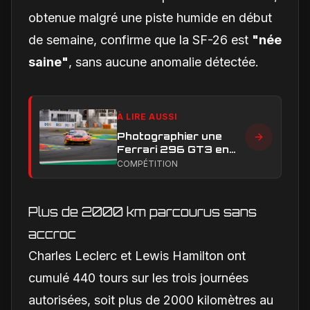
obtenue malgré une piste humide en début
de semaine, confirme que la SF-26 est
"née
saine"
, sans aucune anomalie détectée.
À LIRE AUSSI
Photographier une
Ferrari 296 GT3 en
action : construire une
COMPÉTITION
image éditoriale qui
raconte la course
Plus de 2000 km parcourus sans
accroc
Charles Leclerc et Lewis Hamilton ont
cumulé 440 tours sur les trois journées
autorisées, soit plus de 2000 kilomètres au