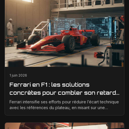
1 juin 2026
Ferrari en F1 : les solutions
concrètes pour combler son retard
technique en 2026
Ferrari intensifie ses efforts pour réduire l’écart technique
avec les références du plateau, en misant sur une
meilleure corrélation entre la soufflerie, ...