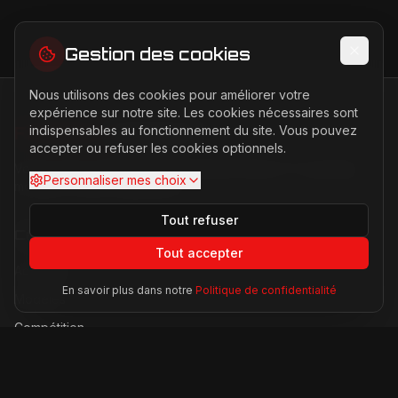
Gestion des cookies
Nous utilisons des cookies pour améliorer votre
expérience sur notre site. Les cookies nécessaires sont
indispensables au fonctionnement du site. Vous pouvez
FERRARI
PASSION
accepter ou refuser les cookies optionnels.
Votre source d'actualités sur l'univers Ferrari. F1, nouveaux
Personnaliser mes choix
modèles, histoire légendaire.
Tout refuser
Catégories
Tout accepter
Actualités
En savoir plus dans notre
Politique de confidentialité
Modèles
Compétition
Technologie
Lifestyle