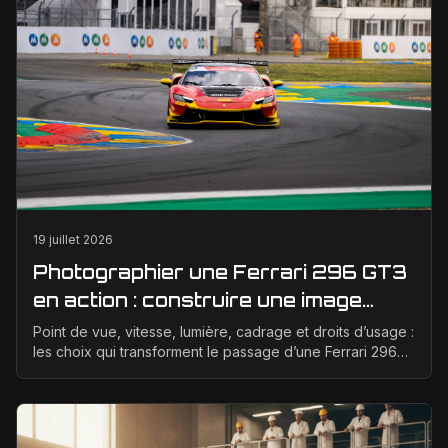
19 juillet 2026
Photographier une Ferrari 296 GT3
en action : construire une image
éditoriale qui raconte la course
Point de vue, vitesse, lumière, cadrage et droits d’usage :
les choix qui transforment le passage d’une Ferrari 296
GT3 en véritable photographie éditoriale.