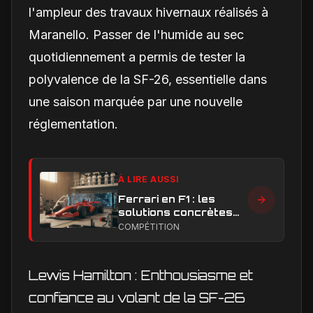
l'ampleur des travaux hivernaux réalisés à
Maranello. Passer de l'humide au sec
quotidiennement a permis de tester la
polyvalence de la SF-26, essentielle dans
une saison marquée par une nouvelle
réglementation.
À LIRE AUSSI
Ferrari en F1 : les
solutions concrètes
pour combler son
COMPÉTITION
retard technique en
2026
Lewis Hamilton : Enthousiasme et
confiance au volant de la SF-26