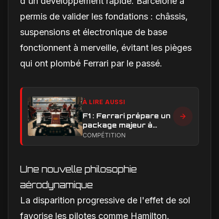
d'un développement rapide. Barcelone a
permis de valider les fondations : châssis,
suspensions et électronique de base
fonctionnent à merveille, évitant les pièges
qui ont plombé Ferrari par le passé.
À LIRE AUSSI
F1 : Ferrari prépare un
package majeur à
Barcelone, un test
COMPÉTITION
décisif pour la SF-26
Une nouvelle philosophie
aérodynamique
La disparition progressive de l'effet de sol
favorise les pilotes comme Hamilton,