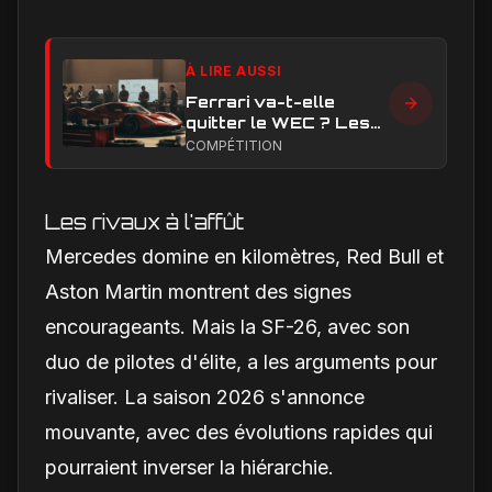
À LIRE AUSSI
Ferrari va-t-elle
quitter le WEC ? Les
vrais enjeux
COMPÉTITION
techniques et
financiers qui
alimentent le débat
Les rivaux à l'affût
Mercedes domine en kilomètres, Red Bull et
Aston Martin montrent des signes
encourageants. Mais la SF-26, avec son
duo de pilotes d'élite, a les arguments pour
rivaliser. La saison 2026 s'annonce
mouvante, avec des évolutions rapides qui
pourraient inverser la hiérarchie.