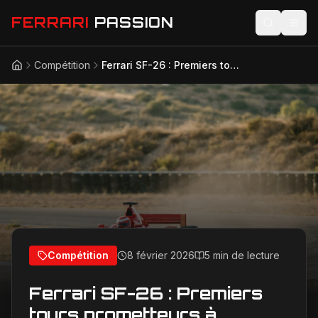
FERRARI
PASSION
Compétition
Ferrari SF-26 : Premiers tours prometteurs à Barcelone pour une saison 2026 explosive
Accueil
Actualités
Modèles
Compétition
Technologie
Lifestyle
Compétition
8 février 2026
5 min de lecture
Ferrari SF-26 : Premiers
tours prometteurs à