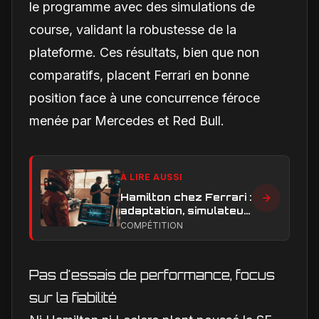
le programme avec des simulations de
course, validant la robustesse de la
plateforme. Ces résultats, bien que non
comparatifs, placent Ferrari en bonne
position face à une concurrence féroce
menée par Mercedes et Red Bull.
À LIRE AUSSI
Hamilton chez Ferrari :
adaptation, simulateur
et critiques, ce qui
COMPÉTITION
change vraiment pour
la Scuderia
Pas d'essais de performance, focus
sur la fiabilité