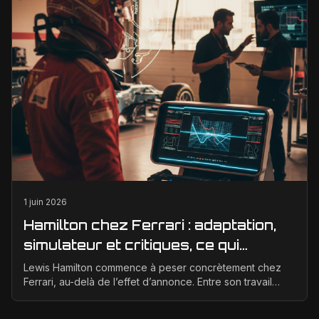
1 juin 2026
Hamilton chez Ferrari : adaptation,
simulateur et critiques, ce qui
change vraiment pour la Scuderia
Lewis Hamilton commence à peser concrètement chez
Ferrari, au-delà de l’effet d’annonce. Entre son travail
d’adaptation, ses heures au simulateur et les cr...