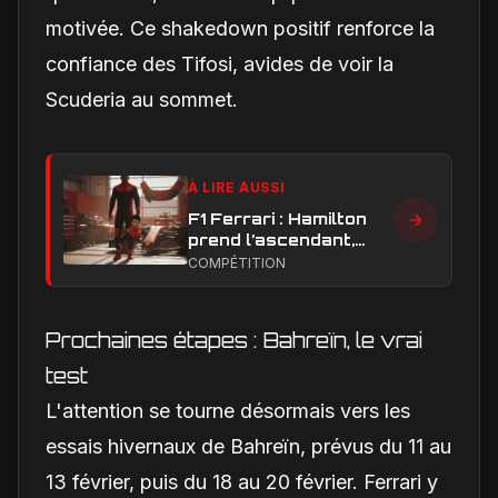
motivée. Ce shakedown positif renforce la
confiance des Tifosi, avides de voir la
Scuderia au sommet.
À LIRE AUSSI
F1 Ferrari : Hamilton
prend l’ascendant,
Leclerc sous pression
COMPÉTITION
dans la hiérarchie
interne
Prochaines étapes : Bahreïn, le vrai
test
L'attention se tourne désormais vers les
essais hivernaux de Bahreïn, prévus du 11 au
13 février, puis du 18 au 20 février. Ferrari y