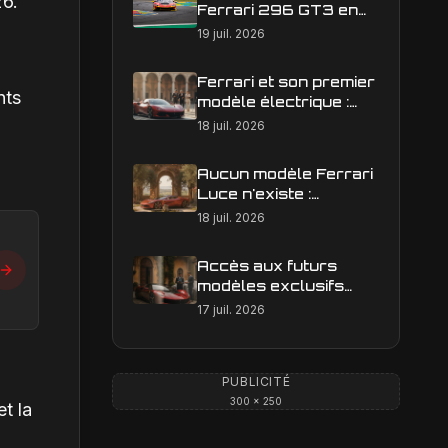
26.
Ferrari 296 GT3 en
action : construire une
19 juil. 2026
image éditoriale qui
raconte la course
Ferrari et son premier
nts
modèle électrique :
calendrier de
18 juil. 2026
lancement en Europe
Aucun modèle Ferrari
Luce n'existe :
clarification sur les
18 juil. 2026
designs Ferrari
Accès aux futurs
modèles exclusifs
Ferrari : l'achat
17 juil. 2026
obligatoire d'une Luce
est-il une réalité ?
PUBLICITÉ
300 × 250
t la