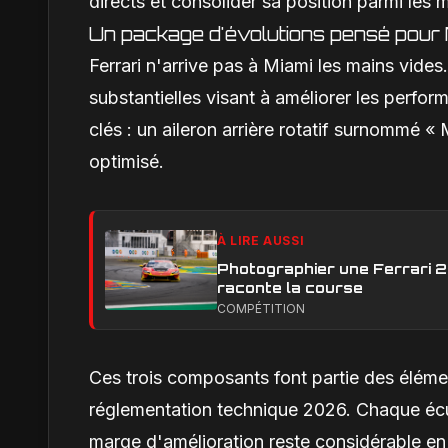
directs et consolider sa position parmi les
Un package d'évolutions pensé pour 
Ferrari n'arrive pas à Miami les mains vide
substantielles visant à améliorer les perf
clés : un aileron arrière rotatif surnommé «
optimisé.
À LIRE AUSSI
Photographier une Ferrari 29
raconte la course
COMPÉTITION
Ces trois composants font partie des élémen
réglementation technique 2026. Chaque écur
marge d'amélioration reste considérable e