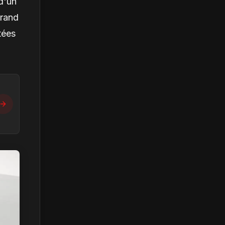
d'un
grand
tées