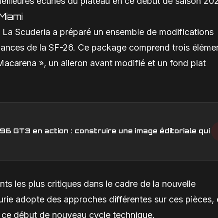
 meilleures écuries du plateau en ce début de saison 20
Miami
s. La Scuderia a préparé un ensemble de modifications
ormances de la SF-26. Ce package comprend trois éléme
 Macarena », un aileron avant modifié et un fond plat
6 GT3 en action : construire une image éditoriale qui
ts les plus critiques dans le cadre de la nouvelle
ie adopte des approches différentes sur ces pièces, e
n ce début de nouveau cycle technique.