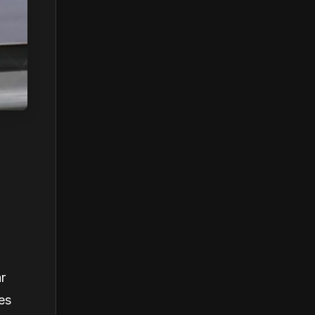
r
les