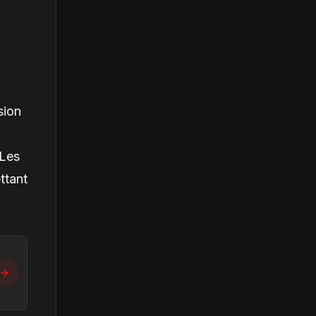
sion
 Les
ttant