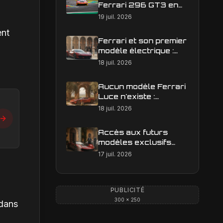
Ferrari 296 GT3 en
action : construire une
19 juil. 2026
image éditoriale qui
ent
raconte la course
Ferrari et son premier
modèle électrique :
calendrier de
18 juil. 2026
lancement en Europe
Aucun modèle Ferrari
Luce n'existe :
clarification sur les
18 juil. 2026
designs Ferrari
Accès aux futurs
modèles exclusifs
Ferrari : l'achat
17 juil. 2026
obligatoire d'une Luce
est-il une réalité ?
PUBLICITÉ
300 × 250
 dans