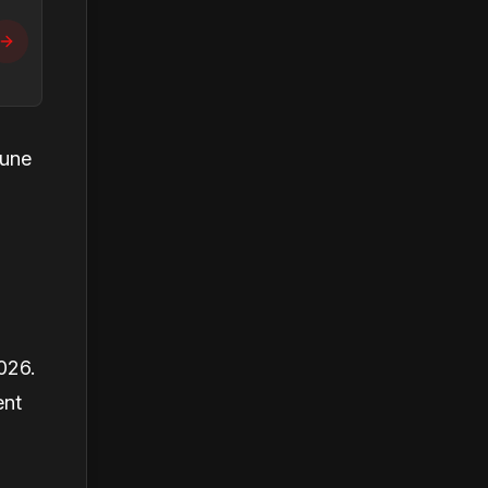
 une
026.
ent