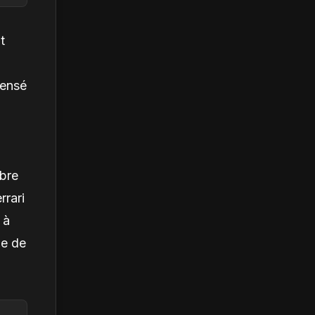
t
pensé
obre
rrari
 à
le de