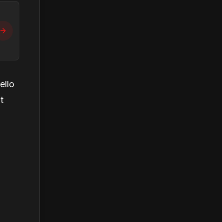
ello
t