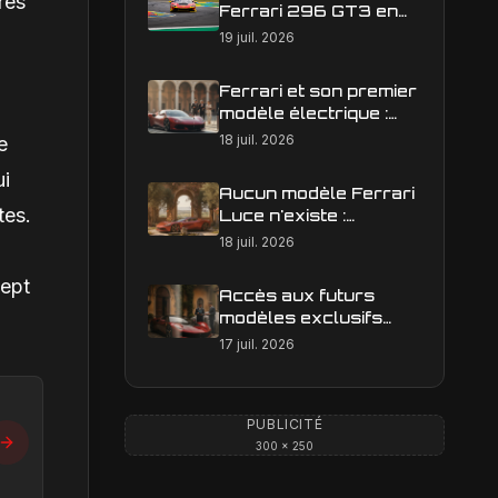
rès
Ferrari 296 GT3 en
action : construire une
19 juil. 2026
image éditoriale qui
raconte la course
Ferrari et son premier
modèle électrique :
calendrier de
18 juil. 2026
e
lancement en Europe
ui
Aucun modèle Ferrari
tes.
Luce n'existe :
clarification sur les
18 juil. 2026
designs Ferrari
sept
Accès aux futurs
modèles exclusifs
Ferrari : l'achat
17 juil. 2026
obligatoire d'une Luce
est-il une réalité ?
PUBLICITÉ
300 × 250