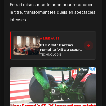
Ferrari mise sur cette arme pour reconquérir
le titre, transformant les duels en spectacles
intenses.
À LIRE AUSSI
F1 2030 : Ferrari
remet le V8 au cœur
du débat sur l’avenir
TECHNOLOGIE
des moteurs