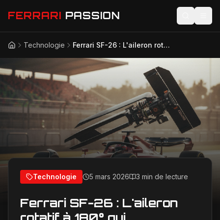
FERRARI
PASSION
Technologie
Ferrari SF-26 : L'aileron rotatif à 180° qui révolutionne les dépassements en F1 2026
Accueil
Actualités
Modèles
Compétition
Technologie
Lifestyle
Technologie
5 mars 2026
3 min de lecture
Ferrari SF-26 : L'aileron
rotatif à 180° qui