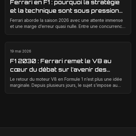
Ferrari en F1 : pourquoi la stratégie
et la technique sont sous pression
en 2026
Ferrari aborde la saison 2026 avec une attente immense
et une marge d’erreur quasi nulle. Entre une concurrence
qui progresse vite, des règles techniques e...
19 mai 2026
F1 2030 : Ferrari remet le V8 au
cœur du débat sur l’avenir des
moteurs
Le retour du moteur V8 en Formule 1 n’est plus une idée
marginale. Depuis plusieurs jours, le sujet s’impose au
centre des discussions entre la FIA, la F1 ...