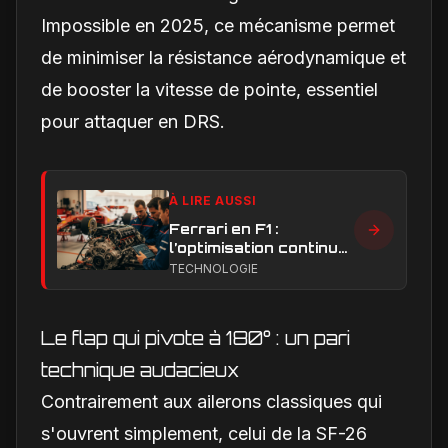
Impossible en 2025, ce mécanisme permet
de minimiser la résistance aérodynamique et
de booster la vitesse de pointe, essentiel
pour attaquer en DRS.
À LIRE AUSSI
Ferrari en F1 :
l’optimisation continue,
clé de la remontée et
TECHNOLOGIE
du développement
moteur
Le flap qui pivote à 180° : un pari
technique audacieux
Contrairement aux ailerons classiques qui
s'ouvrent simplement, celui de la SF-26