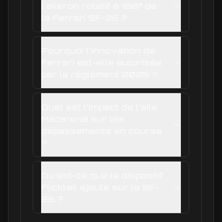
l'aileron rotatif à 180° de
la Ferrari SF-26 ?
Pourquoi l'innovation de
Ferrari est-elle autorisée
par le règlement 2026 ?
Quel est l'impact de l'aile
Macarena sur les
dépassements en course
?
Qu'est-ce que le dispositif
Flicktail ajouté sur la SF-
26 ?