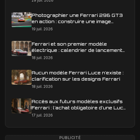
29 juil. 2026
Photographier une Ferrari 296 GT3
en action : construire une image
éditoriale qui raconte la course
19 juil. 2026
Ferrari et son premier modèle
électrique : calendrier de lancement
en Europe
18 juil. 2026
Aucun modèle Ferrari Luce n'existe :
clarification sur les designs Ferrari
18 juil. 2026
Accès aux futurs modèles exclusifs
Ferrari : l'achat obligatoire d'une Luce
est-il une réalité ?
17 juil. 2026
PUBLICITÉ