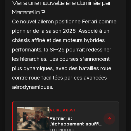
Vers une nouvelle ère dominée par
Maranello ?
Ce nouvel aileron positionne Ferrari comme
pionnier de la saison 2026. Associé à un
châssis affiné et des moteurs hybrides
performants, la SF-26 pourrait redessiner
les hiérarchies. Les courses s'annoncent
plus dynamiques, avec des batailles roue
contre roue facilitées par ces avancées
aérodynamiques.
À LIRE AUSSI
Ferrari et
l’échappement soufflé
en Formule 1 : le
TECHNOLOGIE