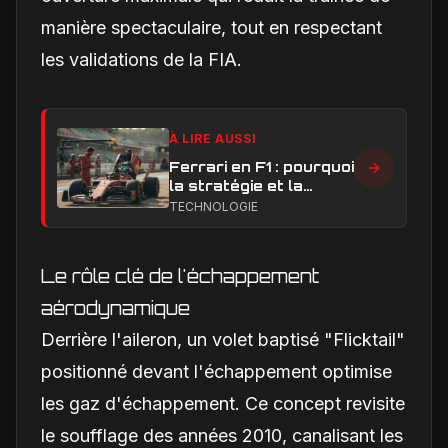
manière spectaculaire, tout en respectant
les validations de la FIA.
À LIRE AUSSI
Ferrari en F1 : pourquoi
la stratégie et la
technique sont sous
TECHNOLOGIE
pression en 2026
Le rôle clé de l'échappement
aérodynamique
Derrière l'aileron, un volet baptisé "Flicktail"
positionné devant l'échappement optimise
les gaz d'échappement. Ce concept revisite
le soufflage des années 2010, canalisant les