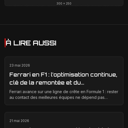
300 × 250
À LIRE AUSSI
23 mai 2026
Ferrari en F1 : l’optimisation continue,
clé de la remontée et du
développement moteur
Ferrari avance sur une ligne de crête en Formule 1 : rester
au contact des meilleures équipes ne dépend pas
seulement d’un bon concept de départ, mais d’un...
21 mai 2026