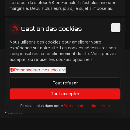
moteurs
Le retour du moteur V8 en Formule 1 n’est plus une idée
marginale. Depuis plusieurs jours, le sujet s’impose au
centre des discussions entre la FIA, la F1 ...
Gestion des cookies
Nous utilisons des cookies pour améliorer votre
expérience sur notre site. Les cookies nécessaires sont
indispensables au fonctionnement du site. Vous pouvez
accepter ou refuser les cookies optionnels.
FERRARI
PASSION
Personnaliser mes choix
Votre source d'actualités sur l'univers Ferrari. F1, nouveaux
Tout refuser
modèles, histoire légendaire.
Tout accepter
Catégories
En savoir plus dans notre
Politique de confidentialité
Actualités
Modèles