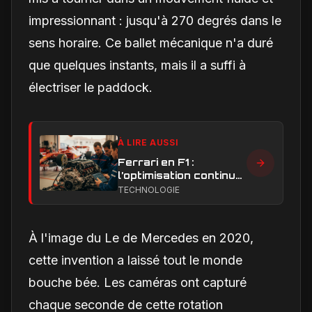
impressionnant : jusqu'à 270 degrés dans le
sens horaire. Ce ballet mécanique n'a duré
que quelques instants, mais il a suffi à
électriser le paddock.
À LIRE AUSSI
Ferrari en F1 :
l’optimisation continue,
clé de la remontée et
TECHNOLOGIE
du développement
moteur
À l'image du Le de Mercedes en 2020,
cette invention a laissé tout le monde
bouche bée. Les caméras ont capturé
chaque seconde de cette rotation