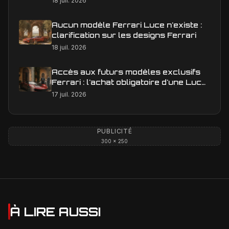
18 juil. 2026
Aucun modèle Ferrari Luce n'existe :
clarification sur les designs Ferrari
18 juil. 2026
Accès aux futurs modèles exclusifs
Ferrari : l'achat obligatoire d'une Luce
est-il une réalité ?
17 juil. 2026
PUBLICITÉ
300 × 250
À LIRE AUSSI