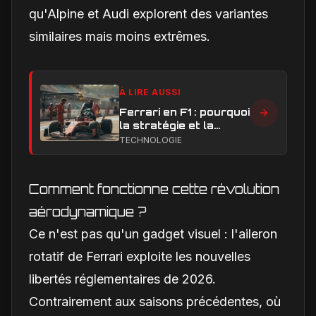
qu'Alpine et Audi explorent des variantes
similaires mais moins extrêmes.
À LIRE AUSSI
Ferrari en F1 : pourquoi
la stratégie et la
technique sont sous
TECHNOLOGIE
pression en 2026
Comment fonctionne cette révolution
aérodynamique ?
Ce n'est pas qu'un gadget visuel : l'aileron
rotatif de Ferrari exploite les nouvelles
libertés réglementaires de 2026.
Contrairement aux saisons précédentes, où