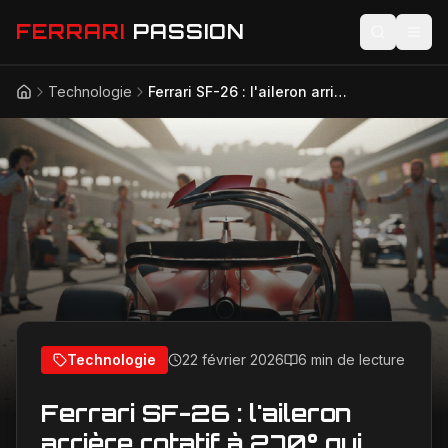
FERRARI
PASSION
Technologie
Ferrari SF-26 : l'aileron arrière rotatif à 270° qui révolutionne la F1 2026 et divise le paddock
Accueil
Actualités
Modèles
Compétition
Technologie
Lifestyle
Technologie
22 février 2026
6 min de lecture
Ferrari SF-26 : l'aileron
arrière rotatif à 270° qui