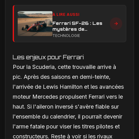
À LIRE AUSSI
Ferrari SF-26 : Les
mystères de
performance en ligne
TECHNOLOGIE
droite qui handicapent
la Scuderia
Les enjeux pour Ferrari
Pour la Scuderia, cette trouvaille arrive à
pic. Après des saisons en demi-teinte,
l'arrivée de Lewis Hamilton et les avancées
moteur Mercedes propulsent Ferrari vers le
haut. Si l'aileron inversé s'avère fiable sur
l'ensemble du calendrier, il pourrait devenir
l'arme fatale pour viser les titres pilotes et
constructeurs. Reste à voir si les rivaux