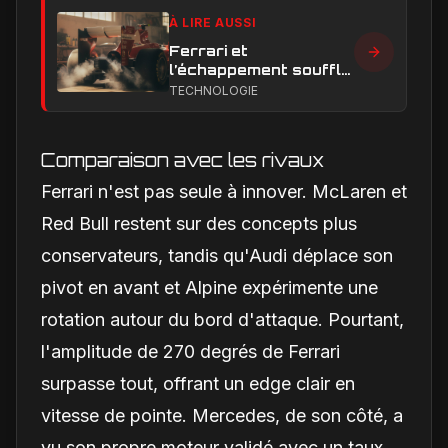
À LIRE AUSSI
Ferrari et
l’échappement soufflé
en Formule 1 : le
TECHNOLOGIE
secret technique qui
alimente encore les
débats
Comparaison avec les rivaux
Ferrari n'est pas seule à innover. McLaren et
Red Bull restent sur des concepts plus
conservateurs, tandis qu'Audi déplace son
pivot en avant et Alpine expérimente une
rotation autour du bord d'attaque. Pourtant,
l'amplitude de 270 degrés de Ferrari
surpasse tout, offrant un edge clair en
vitesse de pointe. Mercedes, de son côté, a
vu son propre moteur validé avec un taux