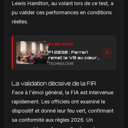
Lewis Hamilton, au volant lors de ce test, a
pu valider ces performances en conditions
réelles.
À LIRE AUSSI
F1 2030 : Ferrari
remet le V8 au cœur
du débat sur l’avenir
TECHNOLOGIE
des moteurs
La validation décisive de la FIA
Face à l'émoi général, la FIA est intervenue
rapidement. Les officiels ont examiné le
dispositif et donné leur feu vert, confirmant
sa conformité aux règles 2026. Un