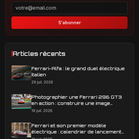
Adresse email pour la newsletter
S'abonner
Articles récents
Ferrari-Alfa : le grand duel électrique
italien
29 juil. 2026
Photographier une Ferrari 296 GT3
en action : construire une image
éditoriale qui raconte la course
19 juil. 2026
Ferrari et son premier modèle
électrique : calendrier de lancement
en Europe