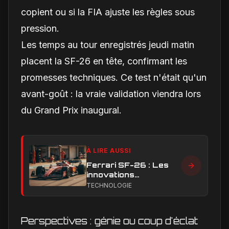
copient ou si la FIA ajuste les règles sous
pression.
Les temps au tour enregistrés jeudi matin
placent la SF-26 en tête, confirmant les
promesses techniques. Ce test n'était qu'un
avant-goût : la vraie validation viendra lors
du Grand Prix inaugural.
À LIRE AUSSI
Ferrari SF-26 : Les
innovations
aérodynamiques qui
TECHNOLOGIE
façonnent la saison
2026
Perspectives : génie ou coup d'éclat