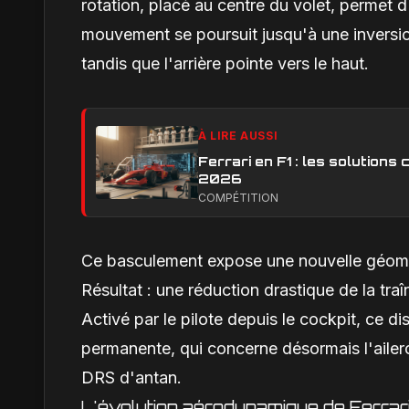
rotation, placé au centre du volet, permet d
mouvement se poursuit jusqu'à une inversion 
tandis que l'arrière pointe vers le haut.
À LIRE AUSSI
Ferrari en F1 : les solution
2026
COMPÉTITION
Ce basculement expose une nouvelle géométr
Résultat : une réduction drastique de la traî
Activé par le pilote depuis le cockpit, ce d
permanente, qui concerne désormais l'ailero
DRS d'antan.
L'évolution aérodynamique de Ferra