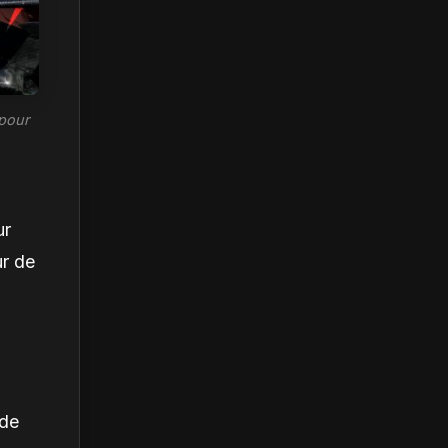
 pour
ur
ur de
 de