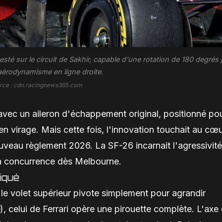
 testé sur le circuit de Sakhir, capable d'une rotation de 180 degrés
'aérodynamisme en ligne droite.
rce : cdn.racingnews365.com
lle avec un aileron d'échappement original, positionné po
en virage. Mais cette fois, l'innovation touchait au cœ
uveau règlement 2026. La SF-26 incarnait l'agressivité
la concurrence dès Melbourne.
iqué
le volet supérieur pivote simplement pour agrandir
), celui de Ferrari opère une pirouette complète. L'axe