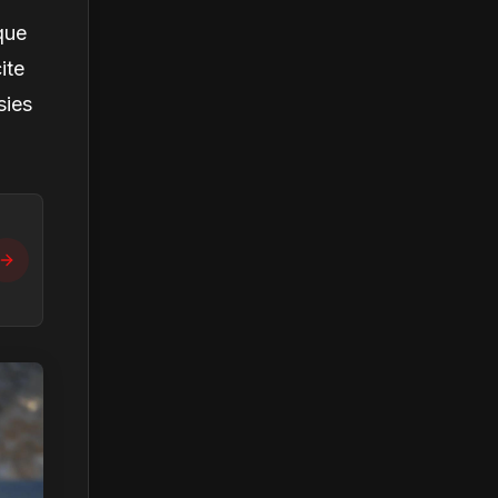
que
ite
sies