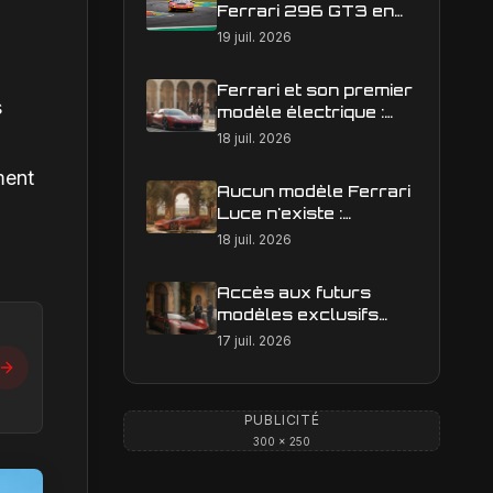
Ferrari 296 GT3 en
action : construire une
19 juil. 2026
image éditoriale qui
raconte la course
Ferrari et son premier
s
modèle électrique :
calendrier de
18 juil. 2026
lancement en Europe
ment
Aucun modèle Ferrari
Luce n'existe :
clarification sur les
18 juil. 2026
designs Ferrari
Accès aux futurs
modèles exclusifs
Ferrari : l'achat
17 juil. 2026
obligatoire d'une Luce
est-il une réalité ?
PUBLICITÉ
300 × 250