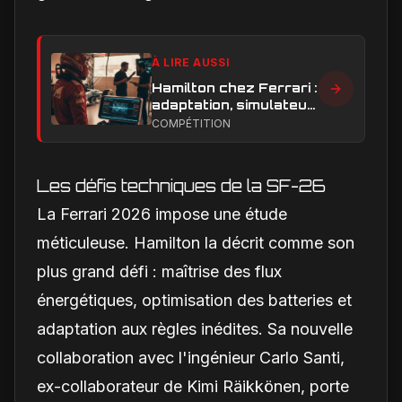
À LIRE AUSSI
Hamilton chez Ferrari :
adaptation, simulateur
et critiques, ce qui
COMPÉTITION
change vraiment pour
la Scuderia
Les défis techniques de la SF-26
La Ferrari 2026 impose une étude
méticuleuse. Hamilton la décrit comme son
plus grand défi : maîtrise des flux
énergétiques, optimisation des batteries et
adaptation aux règles inédites. Sa nouvelle
collaboration avec l'ingénieur Carlo Santi,
ex-collaborateur de Kimi Räikkönen, porte