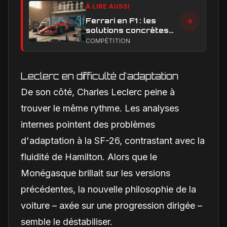
À LIRE AUSSI
Ferrari en F1 : les
solutions concrètes
pour combler son
COMPÉTITION
retard technique en
2026
Leclerc en difficulté d'adaptation
De son côté, Charles Leclerc peine à
trouver le même rythme. Les analyses
internes pointent des problèmes
d'adaptation à la SF-26, contrastant avec la
fluidité de Hamilton. Alors que le
Monégasque brillait sur les versions
précédentes, la nouvelle philosophie de la
voiture – axée sur une progression dirigée –
semble le déstabiliser.