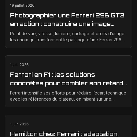
19 juillet 2026
Photographier une Ferrari 296 GT3
en action : construire une image
éditoriale qui raconte la course
Point de vue, vitesse, lumière, cadrage et droits d’usage :
les choix qui transforment le passage d’une Ferrari 296
GT3 en véritable photographie éditoriale.
1 juin 2026
Ferrari en F1 : les solutions
concrètes pour combler son retard
technique en 2026
Ferrari intensifie ses efforts pour réduire l’écart technique
avec les références du plateau, en misant sur une
meilleure corrélation entre la soufflerie, ...
1 juin 2026
Hamilton chez Ferrari : adaptation,