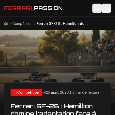
FERRARI
PASSION
Compétition
Ferrari SF-26 : Hamilton domine l'adaptation face à Leclerc en 2026
Accueil
Actualités
Modèles
Compétition
Technologie
Lifestyle
Compétition
25 mars 2026
3 min de lecture
Ferrari SF-26 : Hamilton
domine l'adaptation face à