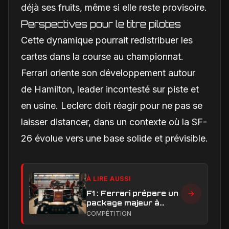
déjà ses fruits, même si elle reste provisoire.
Perspectives pour le titre pilotes
Cette dynamique pourrait redistribuer les
cartes dans la course au championnat.
Ferrari oriente son développement autour
de Hamilton, leader incontesté sur piste et
en usine. Leclerc doit réagir pour ne pas se
laisser distancer, dans un contexte où la SF-
26 évolue vers une base solide et prévisible.
À LIRE AUSSI
F1 : Ferrari prépare un
package majeur à
Barcelone, un test
COMPÉTITION
décisif pour la SF-26