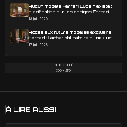
Aucun modèle Ferrari Luce n'existe :
clarification sur les designs Ferrari
18 juil. 2026
Accès aux futurs modèles exclusifs
Ferrari : l'achat obligatoire d'une Luce
est-il une réalité ?
17 juil. 2026
PUBLICITÉ
300 × 250
À LIRE AUSSI