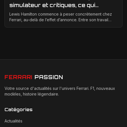
simulateur et critiques, ce qui
change vraiment pour la Scuderia
Lewis Hamilton commence à peser concrètement chez
Ferrari, au-delà de l’effet d’annonce. Entre son travail
d’adaptation, ses heures au simulateur et les cr...
FERRARI
PASSION
Votre source d'actualités sur l'univers Ferrari. F1, nouveaux
modèles, histoire légendaire.
Catégories
Actualités