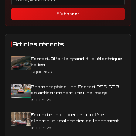
S'abonner
Articles récents
Ferrari-Alfa : le grand duel électrique
italien
29 juil. 2026
Photographier une Ferrari 296 GT3
en action : construire une image
éditoriale qui raconte la course
19 juil. 2026
Ferrari et son premier modèle
électrique : calendrier de lancement
en Europe
18 juil. 2026