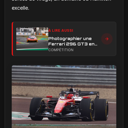
excelle.
À LIRE AUSSI
Photographier une
Ferrari 296 GT3 en
action : construire une
COMPÉTITION
image éditoriale qui
raconte la course