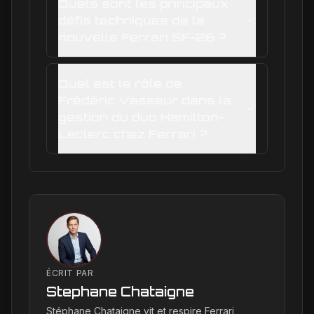
Quels sont les principaux
défis techniques de la
nouvelle Ferrari SF-26 ?
Quel est le rôle de
Frédéric Vasseur dans la
gestion du duo Hamilton-
Leclerc chez Ferrari ?
ÉCRIT PAR
Stephane Chataigne
Stéphane Chataigne vit et respire Ferrari,