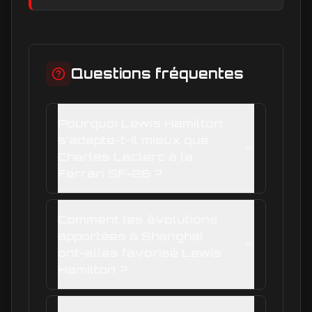
dans la hiérarchie
interne
Questions fréquentes
Pourquoi Lewis Hamilton
s'adapte-t-il mieux que
Charles Leclerc à la
Ferrari SF-26 ?
Comment les évolutions
apportées à Shanghai
ont-elles favorisé Lewis
Hamilton ?