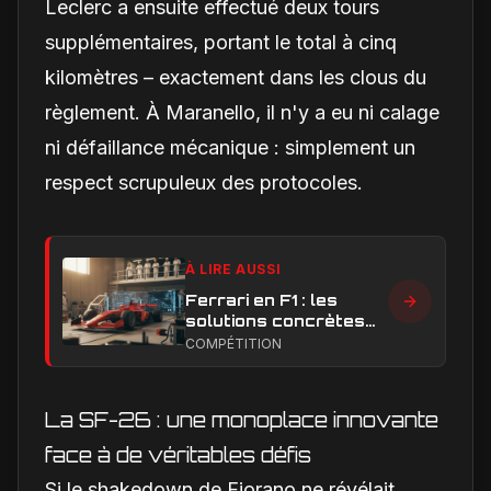
Leclerc a ensuite effectué deux tours
supplémentaires, portant le total à cinq
kilomètres – exactement dans les clous du
règlement. À Maranello, il n'y a eu ni calage
ni défaillance mécanique : simplement un
respect scrupuleux des protocoles.
À LIRE AUSSI
Ferrari en F1 : les
solutions concrètes
pour combler son
COMPÉTITION
retard technique en
2026
La SF-26 : une monoplace innovante
face à de véritables défis
Si le shakedown de Fiorano ne révélait