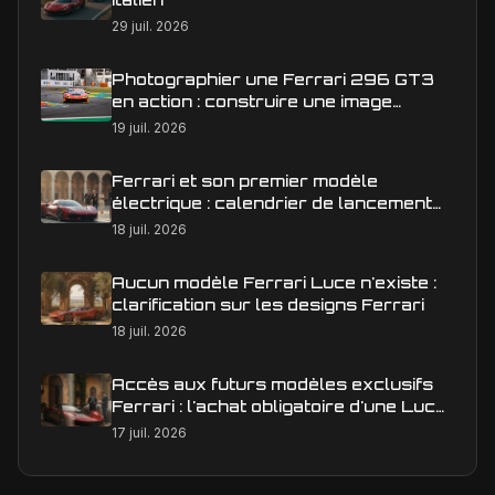
29 juil. 2026
Photographier une Ferrari 296 GT3
en action : construire une image
éditoriale qui raconte la course
19 juil. 2026
Ferrari et son premier modèle
électrique : calendrier de lancement
en Europe
18 juil. 2026
Aucun modèle Ferrari Luce n'existe :
clarification sur les designs Ferrari
18 juil. 2026
Accès aux futurs modèles exclusifs
Ferrari : l'achat obligatoire d'une Luce
est-il une réalité ?
17 juil. 2026