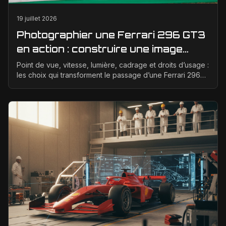
19 juillet 2026
Photographier une Ferrari 296 GT3
en action : construire une image
éditoriale qui raconte la course
Point de vue, vitesse, lumière, cadrage et droits d’usage :
les choix qui transforment le passage d’une Ferrari 296
GT3 en véritable photographie éditoriale.