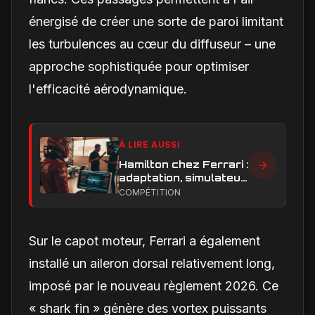
énergisé de créer une sorte de paroi limitant
les turbulences au cœur du diffuseur – une
approche sophistiquée pour optimiser
l'efficacité aérodynamique.
À LIRE AUSSI
Hamilton chez Ferrari :
adaptation, simulateur
et critiques, ce qui
COMPÉTITION
change vraiment pour
la Scuderia
Sur le capot moteur, Ferrari a également
installé un aileron dorsal relativement long,
imposé par le nouveau règlement 2026. Ce
« shark fin » génère des vortex puissants