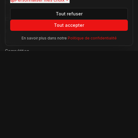
modèles, histoire légendaire.
Tout refuser
Catégories
Tout accepter
Actualités
En savoir plus dans notre
Politique de confidentialité
Modèles
Compétition
Technologie
Lifestyle
Informations
À propos
Contact
Mentions légales
CGU