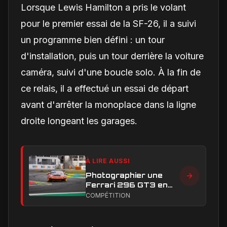
Lorsque Lewis Hamilton a pris le volant
pour le premier essai de la SF-26, il a suivi
un programme bien défini : un tour
d'installation, puis un tour derrière la voiture
caméra, suivi d'une boucle solo. À la fin de
ce relais, il a effectué un essai de départ
avant d'arrêter la monoplace dans la ligne
droite longeant les garages.
À LIRE AUSSI
Photographier une
Ferrari 296 GT3 en
action : construire une
COMPÉTITION
image éditoriale qui
raconte la course