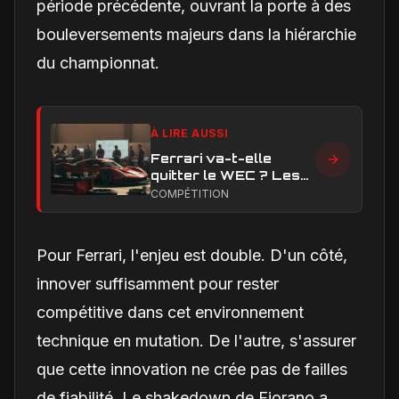
période précédente, ouvrant la porte à des
bouleversements majeurs dans la hiérarchie
du championnat.
À LIRE AUSSI
Ferrari va-t-elle
quitter le WEC ? Les
vrais enjeux
COMPÉTITION
techniques et
financiers qui
alimentent le débat
Pour Ferrari, l'enjeu est double. D'un côté,
innover suffisamment pour rester
compétitive dans cet environnement
technique en mutation. De l'autre, s'assurer
que cette innovation ne crée pas de failles
de fiabilité. Le shakedown de Fiorano a