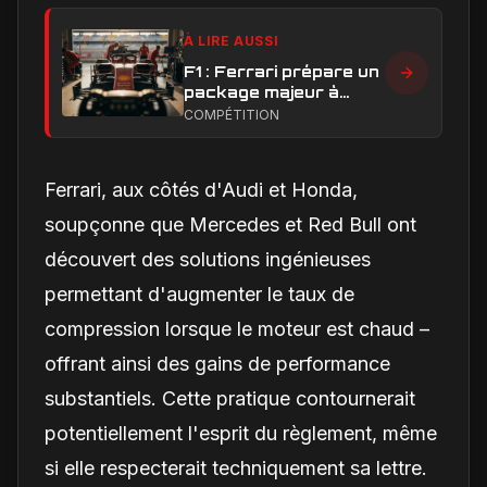
À LIRE AUSSI
F1 : Ferrari prépare un
package majeur à
Barcelone, un test
COMPÉTITION
décisif pour la SF-26
Ferrari, aux côtés d'Audi et Honda,
soupçonne que Mercedes et Red Bull ont
découvert des solutions ingénieuses
permettant d'augmenter le taux de
compression lorsque le moteur est chaud –
offrant ainsi des gains de performance
substantiels. Cette pratique contournerait
potentiellement l'esprit du règlement, même
si elle respecterait techniquement sa lettre.