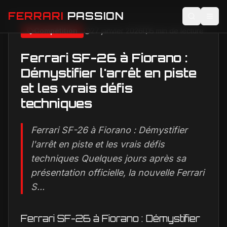
FERRARI
PASSION
Compétition
27 janvier 2026
5 min de lecture
Compétition
Ferrari SF-26 à Fiorano : Démystifier l'arrêt en piste et les vrais défis techniques
Accueil
Actualités
Ferrari SF-26 à Fiorano :
Image non disponible
Démystifier l'arrêt en piste
Modèles
et les vrais défis
Compétition
techniques
Technologie
Ferrari SF-26 à Fiorano : Démystifier
Lifestyle
l'arrêt en piste et les vrais défis
techniques Quelques jours après sa
présentation officielle, la nouvelle Ferrari
S...
Ferrari SF-26 à Fiorano : Démystifier