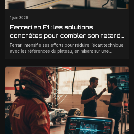
1 juin 2026
Ferrari en F1 : les solutions
concrètes pour combler son retard
technique en 2026
Ferrari intensifie ses efforts pour réduire l’écart technique
avec les références du plateau, en misant sur une
meilleure corrélation entre la soufflerie, ...