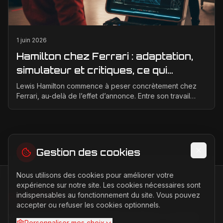
1 juin 2026
Hamilton chez Ferrari : adaptation,
simulateur et critiques, ce qui
change vraiment pour la Scuderia
Lewis Hamilton commence à peser concrètement chez
Ferrari, au-delà de l’effet d’annonce. Entre son travail
d’adaptation, ses heures au simulateur et les cr...
Gestion des cookies
Nous utilisons des cookies pour améliorer votre
expérience sur notre site. Les cookies nécessaires sont
indispensables au fonctionnement du site. Vous pouvez
FERRARI
PASSION
accepter ou refuser les cookies optionnels.
Votre source d'actualités sur l'univers Ferrari. F1, nouveaux
Personnaliser mes choix