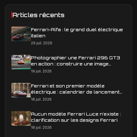
Articles récents
Ferrari-Alfa : le grand duel électrique
italien
29 juil. 2026
Photographier une Ferrari 296 GT3
en action : construire une image
éditoriale qui raconte la course
19 juil. 2026
Ferrari et son premier modèle
électrique : calendrier de lancement
en Europe
18 juil. 2026
Aucun modèle Ferrari Luce n'existe :
clarification sur les designs Ferrari
18 juil. 2026