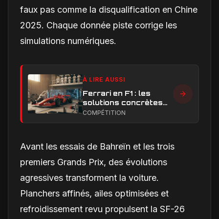
faux pas comme la disqualification en Chine
2025. Chaque donnée piste corrige les
simulations numériques.
À LIRE AUSSI
Ferrari en F1 : les
solutions concrètes
pour combler son
COMPÉTITION
retard technique en
2026
Avant les essais de Bahreïn et les trois
premiers Grands Prix, des évolutions
agressives transforment la voiture.
Planchers affinés, ailes optimisées et
refroidissement revu propulsent la SF-26