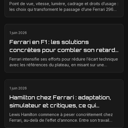
éditoriale qui raconte la course
Point de vue, vitesse, lumière, cadrage et droits d’usage :
les choix qui transforment le passage d’une Ferrari 296
GT3 en véritable photographie éditoriale.
1 juin 2026
Ferrari en F1 : les solutions
concrètes pour combler son retard
technique en 2026
Ferrari intensifie ses efforts pour réduire l’écart technique
avec les références du plateau, en misant sur une
meilleure corrélation entre la soufflerie, ...
1 juin 2026
Hamilton chez Ferrari : adaptation,
simulateur et critiques, ce qui
change vraiment pour la Scuderia
Lewis Hamilton commence à peser concrètement chez
Ferrari, au-delà de l’effet d’annonce. Entre son travail
d’adaptation, ses heures au simulateur et les cr...