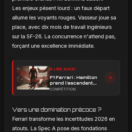
Les enjeux pèsent lourd : un faux départ
allume les voyants rouges. Vasseur joue sa
place, avec dix mois de travail ingénieurs
sur la SF-26. La concurrence n'attend pas,
forçant une excellence immédiate.
À LIRE AUSSI
F1 Ferrari : Hamilton
prend l’ascendant,
Leclerc sous pression
COMPÉTITION
dans la hiérarchie
interne
Vers une domination précoce ?
Ferrari transforme les incertitudes 2026 en
atouts. La Spec A pose des fondations