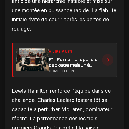
anticipe une hiérarchie instable et mise sur
une montée en puissance rapide. La fiabilité
initiale évite de courir après les pertes de
roulage.
À LIRE AUSSI
F1 : Ferrari prépare un
package majeur à
Barcelone, un test
COMPÉTITION
décisif pour la SF-26
Lewis Hamilton renforce l'équipe dans ce
challenge. Charles Leclerc testera tôt sa
capacité à perturber McLaren, dominateur
récent. La performance dès les trois
premiers Grands Prix définit la saison.