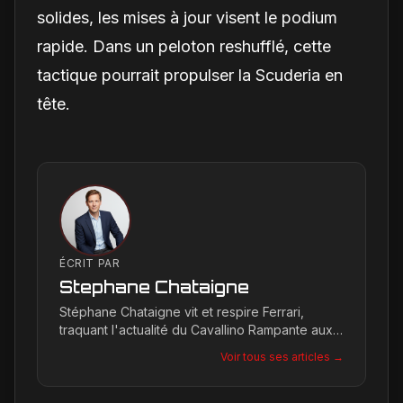
solides, les mises à jour visent le podium
rapide. Dans un peloton reshufflé, cette
tactique pourrait propulser la Scuderia en
tête.
ÉCRIT PAR
Stephane Chataigne
Stéphane Chataigne vit et respire Ferrari,
traquant l'actualité du Cavallino Rampante aux
quatre coins du globe. Son regard affûté
Voir tous ses articles →
permet de décrypter les tendances et les
secrets de la marque, offrant une plongée
unique dans l'univers de Maranello pour les