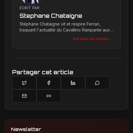
ÉCRIT PAR
Stephane Chataigne
Stéphane Chataigne vit et respire Ferrari,
traquant l'actualité du Cavallino Rampante aux
quatre coins du globe. Son regard affûté
Voir tous ses articles →
permet de décrypter les tendances et les
secrets de la marque, offrant une plongée
unique dans l'univers de Maranello pour les
passionnés.
Partager cet article
Newsletter