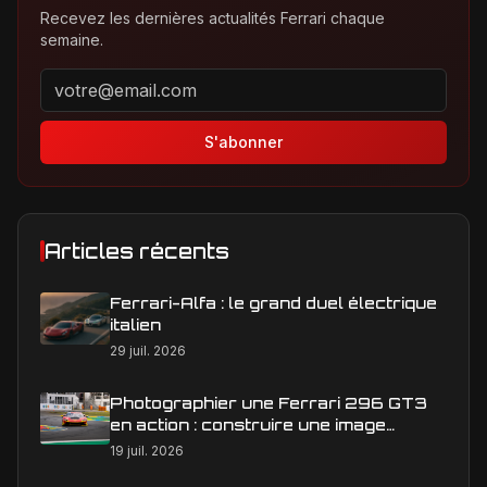
Recevez les dernières actualités Ferrari chaque
semaine.
Adresse email pour la newsletter
S'abonner
Articles récents
Ferrari-Alfa : le grand duel électrique
italien
29 juil. 2026
Photographier une Ferrari 296 GT3
en action : construire une image
éditoriale qui raconte la course
19 juil. 2026