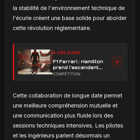
la stabilité de l'environnement technique de
l'écurie créent une base solide pour aborder
cette révolution réglementaire.
À LIRE AUSSI
F1 Ferrari : Hamilton
prend l’ascendant,
Leclerc sous pression
COMPÉTITION
dans la hiérarchie
interne
Cette collaboration de longue date permet
une meilleure compréhension mutuelle et
une communication plus fluide lors des
sessions techniques intensives. Les pilotes
et les ingénieurs parlent désormais un