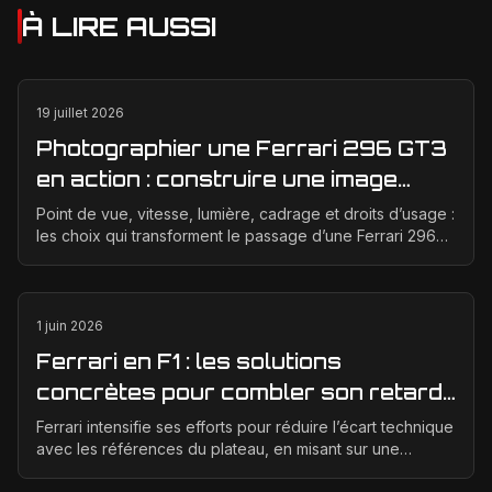
À LIRE AUSSI
19 juillet 2026
Photographier une Ferrari 296 GT3
en action : construire une image
éditoriale qui raconte la course
Point de vue, vitesse, lumière, cadrage et droits d’usage :
les choix qui transforment le passage d’une Ferrari 296
GT3 en véritable photographie éditoriale.
1 juin 2026
Ferrari en F1 : les solutions
concrètes pour combler son retard
technique en 2026
Ferrari intensifie ses efforts pour réduire l’écart technique
avec les références du plateau, en misant sur une
meilleure corrélation entre la soufflerie, ...