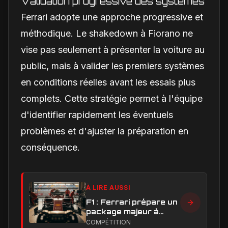
Validation progressive des systèmes
Ferrari adopte une approche progressive et
méthodique. Le shakedown à Fiorano ne
vise pas seulement à présenter la voiture au
public, mais à valider les premiers systèmes
en conditions réelles avant les essais plus
complets. Cette stratégie permet à l'équipe
d'identifier rapidement les éventuels
problèmes et d'ajuster la préparation en
conséquence.
À LIRE AUSSI
F1 : Ferrari prépare un
package majeur à
Barcelone, un test
COMPÉTITION