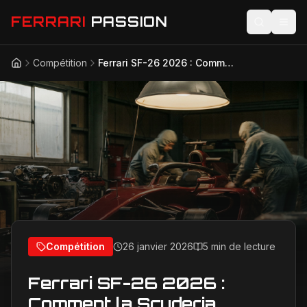
FERRARI
PASSION
Compétition
Ferrari SF-26 2026 : Comment la Scuderia maîtrise la révolution technique hivernale
Accueil
Actualités
Modèles
Compétition
Technologie
Lifestyle
Compétition
26 janvier 2026
5 min de lecture
Ferrari SF-26 2026 :
Comment la Scuderia