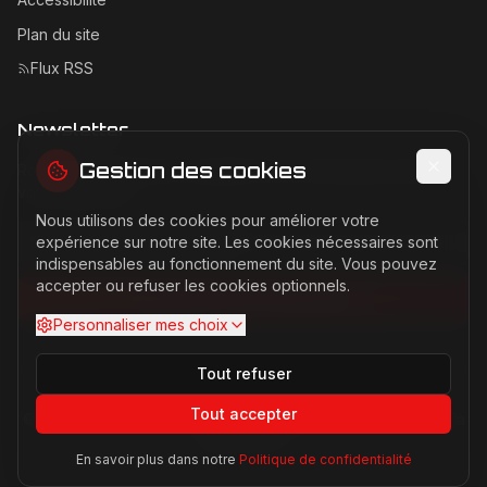
Plan du site
Flux RSS
Newsletter
Gestion des cookies
Recevez les dernières actualités Ferrari directement dans
votre boîte mail.
Nous utilisons des cookies pour améliorer votre
Adresse email pour la newsletter
expérience sur notre site. Les cookies nécessaires sont
indispensables au fonctionnement du site. Vous pouvez
accepter ou refuser les cookies optionnels.
S'abonner à la newsletter
Personnaliser mes choix
Tout refuser
Tout accepter
©
2026
Ferrari Passion. Tous droits réservés. Site non affilié à
Ferrari S.p.A.
En savoir plus dans notre
Politique de confidentialité