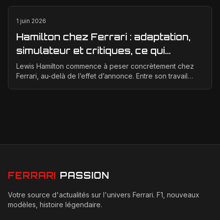
1 juin 2026
Hamilton chez Ferrari : adaptation,
simulateur et critiques, ce qui
change vraiment pour la Scuderia
Lewis Hamilton commence à peser concrètement chez
Ferrari, au-delà de l’effet d’annonce. Entre son travail
d’adaptation, ses heures au simulateur et les cr...
FERRARI
PASSION
Votre source d'actualités sur l'univers Ferrari. F1, nouveaux
modèles, histoire légendaire.