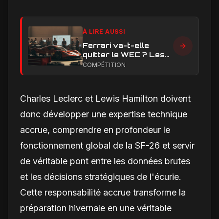
À LIRE AUSSI
Ferrari va-t-elle
quitter le WEC ? Les
vrais enjeux
COMPÉTITION
techniques et
financiers qui
alimentent le débat
Charles Leclerc et Lewis Hamilton doivent
donc développer une expertise technique
accrue, comprendre en profondeur le
fonctionnement global de la SF-26 et servir
de véritable pont entre les données brutes
et les décisions stratégiques de l'écurie.
Cette responsabilité accrue transforme la
préparation hivernale en une véritable