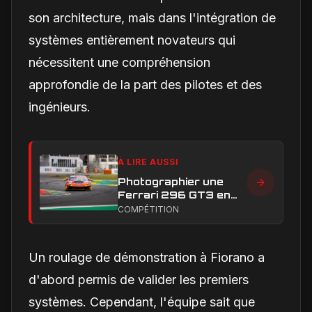
son architecture, mais dans l'intégration de
systèmes entièrement novateurs qui
nécessitent une compréhension
approfondie de la part des pilotes et des
ingénieurs.
À LIRE AUSSI
Photographier une
Ferrari 296 GT3 en
action : construire une
COMPÉTITION
image éditoriale qui
raconte la course
Un roulage de démonstration à Fiorano a
d'abord permis de valider les premiers
systèmes. Cependant, l'équipe sait que