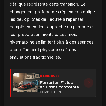
défi que représente cette transition. Le
changement profond des règlements oblige
les deux pilotes de l'écurie à repenser
complètement leur approche du pilotage et
leur préparation mentale. Les mois
hivernaux ne se limitent plus à des séances
d'entraînement physique ou à des
simulations traditionnelles.
À LIRE AUSSI
Ferrari en F1 : les
solutions concrètes
pour combler son
COMPÉTITION
retard technique en
2026