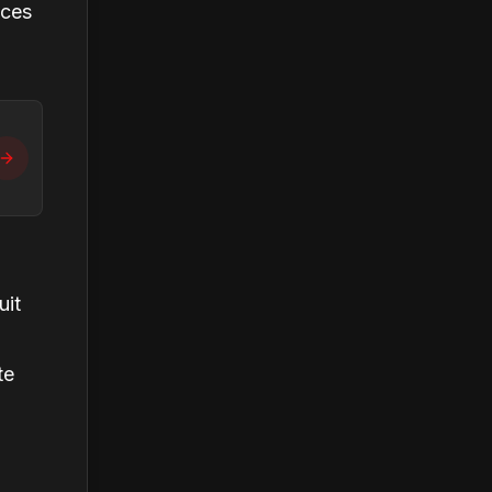
ices
uit
te