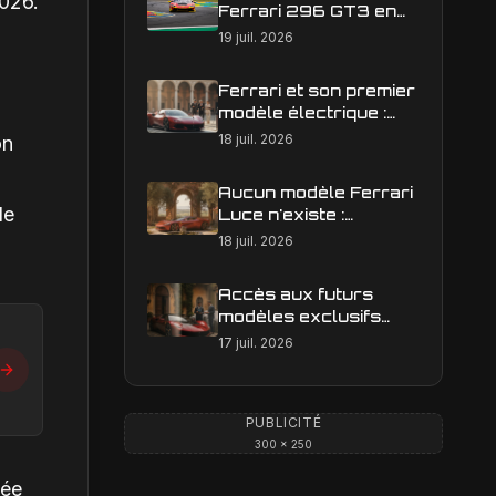
2026.
Ferrari 296 GT3 en
action : construire une
19 juil. 2026
image éditoriale qui
raconte la course
Ferrari et son premier
modèle électrique :
calendrier de
18 juil. 2026
on
lancement en Europe
Aucun modèle Ferrari
de
Luce n'existe :
clarification sur les
18 juil. 2026
designs Ferrari
Accès aux futurs
modèles exclusifs
Ferrari : l'achat
17 juil. 2026
obligatoire d'une Luce
est-il une réalité ?
PUBLICITÉ
300 × 250
née