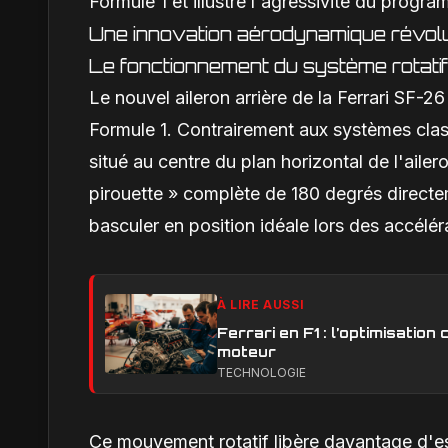
Formule 1 et illustre l'agressivité du prog
Une innovation aérodynamique révolu
Le fonctionnement du système rotatif
Le nouvel aileron arrière de la Ferrari SF-
Formule 1. Contrairement aux systèmes clas
situé au centre du plan horizontal de l'ailero
pirouette » complète de 180 degrés directe
basculer en position idéale lors des accéléra
À LIRE AUSSI
Ferrari en F1 : l’optimisatio
moteur
TECHNOLOGIE
Ce mouvement rotatif libère davantage d'esp