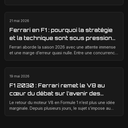
seulement d’un bon concept de départ, mais d’un...
21 mai 2026
Ferrari en F1 : pourquoi la stratégie
et la technique sont sous pression
en 2026
Ferrari aborde la saison 2026 avec une attente immense
et une marge d’erreur quasi nulle. Entre une concurrence
qui progresse vite, des règles techniques e...
19 mai 2026
F1 2030 : Ferrari remet le V8 au
cœur du débat sur l’avenir des
moteurs
Le retour du moteur V8 en Formule 1 n’est plus une idée
marginale. Depuis plusieurs jours, le sujet s’impose au
centre des discussions entre la FIA, la F1 ...