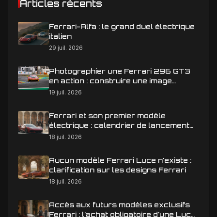
Articles récents
Ferrari-Alfa : le grand duel électrique
italien
29 juil. 2026
Photographier une Ferrari 296 GT3
en action : construire une image
éditoriale qui raconte la course
19 juil. 2026
Ferrari et son premier modèle
électrique : calendrier de lancement
en Europe
18 juil. 2026
Aucun modèle Ferrari Luce n'existe :
clarification sur les designs Ferrari
18 juil. 2026
Accès aux futurs modèles exclusifs
Ferrari : l'achat obligatoire d'une Luce