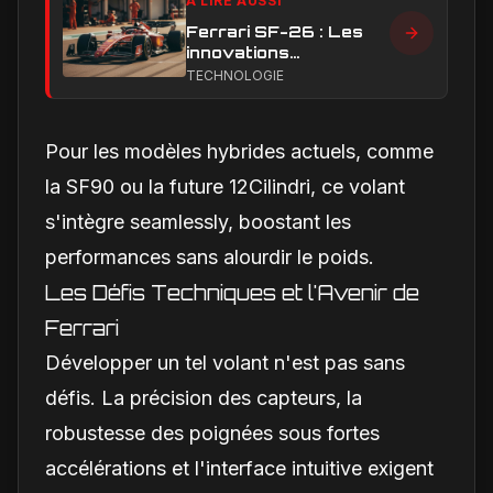
À LIRE AUSSI
Ferrari SF-26 : Les
innovations
aérodynamiques qui
TECHNOLOGIE
façonnent la saison
2026
Pour les modèles hybrides actuels, comme
la SF90 ou la future 12Cilindri, ce volant
s'intègre seamlessly, boostant les
performances sans alourdir le poids.
Les Défis Techniques et l'Avenir de
Ferrari
Développer un tel volant n'est pas sans
défis. La précision des capteurs, la
robustesse des poignées sous fortes
accélérations et l'interface intuitive exigent