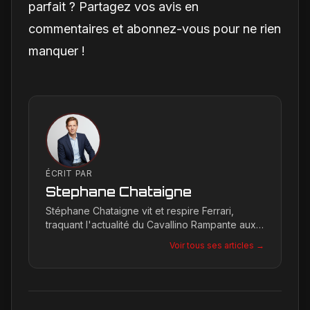
parfait ? Partagez vos avis en
commentaires et abonnez-vous pour ne rien
manquer !
ÉCRIT PAR
Stephane Chataigne
Stéphane Chataigne vit et respire Ferrari,
traquant l'actualité du Cavallino Rampante aux
quatre coins du globe. Son regard affûté
Voir tous ses articles →
permet de décrypter les tendances et les
secrets de la marque, offrant une plongée
unique dans l'univers de Maranello pour les
passionnés.