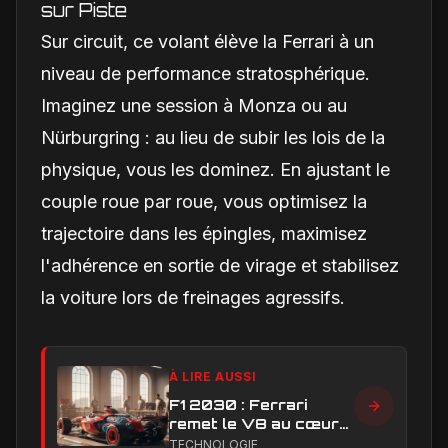
sur Piste
Sur circuit, ce volant élève la Ferrari à un
niveau de performance stratosphérique.
Imaginez une session à Monza ou au
Nürburgring : au lieu de subir les lois de la
physique, vous les dominez. En ajustant le
couple roue par roue, vous optimisez la
trajectoire dans les épingles, maximisez
l'adhérence en sortie de virage et stabilisez
la voiture lors de freinages agressifs.
À LIRE AUSSI
F1 2030 : Ferrari
remet le V8 au cœur
du débat sur l’avenir
TECHNOLOGIE