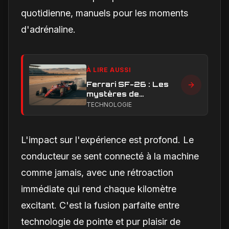
quotidienne, manuels pour les moments
d'adrénaline.
À LIRE AUSSI
Ferrari SF-26 : Les
mystères de
performance en ligne
TECHNOLOGIE
droite qui handicapent
la Scuderia
L'impact sur l'expérience est profond. Le
conducteur se sent connecté à la machine
comme jamais, avec une rétroaction
immédiate qui rend chaque kilomètre
excitant. C'est la fusion parfaite entre
technologie de pointe et pur plaisir de