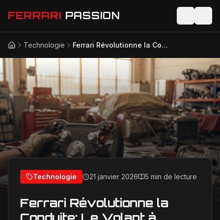
FERRARI
PASSION
Technologie
Ferrari Révolutionne la Conduite: Le Volant à Vecteur de Couple pour Devenir un Pilote d'Élite
Accueil
Actualités
Modèles
Compétition
Technologie
Lifestyle
Technologie
21 janvier 2026
5 min de lecture
Ferrari Révolutionne la
Conduite: Le Volant à