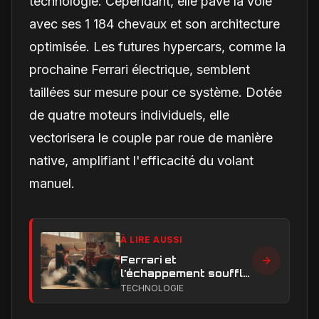
technologie. Cependant, elle pave la voie
avec ses 1 184 chevaux et son architecture
optimisée. Les futures hypercars, comme la
prochaine Ferrari électrique, semblent
taillées sur mesure pour ce système. Dotée
de quatre moteurs individuels, elle
vectorisera le couple par roue de manière
native, amplifiant l'efficacité du volant
manuel.
À LIRE AUSSI
Ferrari et
l’échappement soufflé
en Formule 1 : le
TECHNOLOGIE
secret technique qui
alimente encore les