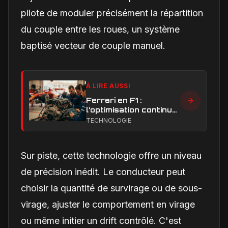
pilote de moduler précisément la répartition
du couple entre les roues, un système
baptisé vecteur de couple manuel.
À LIRE AUSSI
Ferrari en F1 :
l’optimisation continue,
clé de la remontée et
TECHNOLOGIE
du développement
moteur
Sur piste, cette technologie offre un niveau
de précision inédit. Le conducteur peut
choisir la quantité de survirage ou de sous-
virage, ajuster le comportement en virage
ou même initier un drift contrôlé. C'est