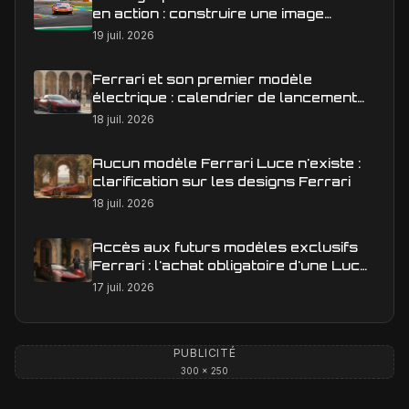
en action : construire une image
éditoriale qui raconte la course
19 juil. 2026
Ferrari et son premier modèle
électrique : calendrier de lancement
en Europe
18 juil. 2026
Aucun modèle Ferrari Luce n'existe :
clarification sur les designs Ferrari
18 juil. 2026
Accès aux futurs modèles exclusifs
Ferrari : l'achat obligatoire d'une Luce
est-il une réalité ?
17 juil. 2026
PUBLICITÉ
300 × 250