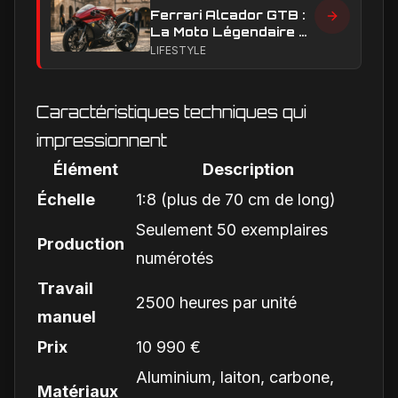
Ferrari Alcador GTB :
La Moto Légendaire à
Moteur Ferrari
LIFESTYLE
Adjugée à Plus de 500
000 € !
Caractéristiques techniques qui
impressionnent
Élément
Description
Échelle
1:8 (plus de 70 cm de long)
Seulement 50 exemplaires
Production
numérotés
Travail
2500 heures par unité
manuel
Prix
10 990 €
Aluminium, laiton, carbone,
Matériaux