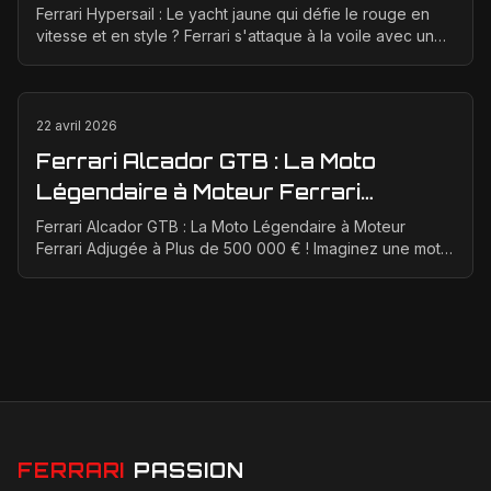
?
Ferrari Hypersail : Le yacht jaune qui défie le rouge en
vitesse et en style ? Ferrari s'attaque à la voile avec un
audace typiquement italienne. Oubliez l...
22 avril 2026
Ferrari Alcador GTB : La Moto
Légendaire à Moteur Ferrari
Adjugée à Plus de 500 000 € !
Ferrari Alcador GTB : La Moto Légendaire à Moteur
Ferrari Adjugée à Plus de 500 000 € ! Imaginez une moto
unique au monde, propulsée par le mythique moteur...
FERRARI
PASSION