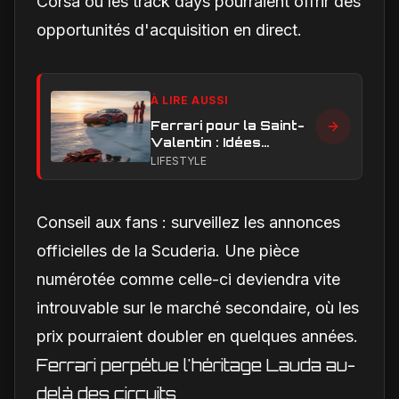
Corsa ou les track days pourraient offrir des
opportunités d'acquisition en direct.
À LIRE AUSSI
Ferrari pour la Saint-
Valentin : Idées
cadeaux passion et
LIFESTYLE
adrénaline sur glace
Conseil aux fans : surveillez les annonces
officielles de la Scuderia. Une pièce
numérotée comme celle-ci deviendra vite
introuvable sur le marché secondaire, où les
prix pourraient doubler en quelques années.
Ferrari perpétue l'héritage Lauda au-
delà des circuits