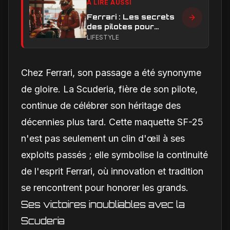
À LIRE AUSSI
Ferrari : Les secrets
des pilotes pour
dompter la pression
LIFESTYLE
en course
Chez Ferrari, son passage a été synonyme
de gloire. La Scuderia, fière de son pilote,
continue de célébrer son héritage des
décennies plus tard. Cette maquette SF-25
n'est pas seulement un clin d'œil à ses
exploits passés ; elle symbolise la continuité
de l'esprit Ferrari, où innovation et tradition
se rencontrent pour honorer les grands.
Ses victoires inoubliables avec la
Scuderia