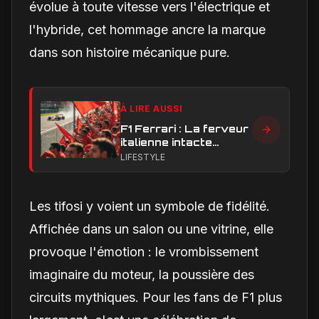
évolue à toute vitesse vers l'électrique et
l'hybride, cet hommage ancre la marque
dans son histoire mécanique pure.
À LIRE AUSSI
F1 Ferrari : La ferveur
italienne intacte
malgré les triomphes
LIFESTYLE
en endurance
Les tifosi y voient un symbole de fidélité.
Affichée dans un salon ou une vitrine, elle
provoque l'émotion : le vrombissement
imaginaire du moteur, la poussière des
circuits mythiques. Pour les fans de F1 plus