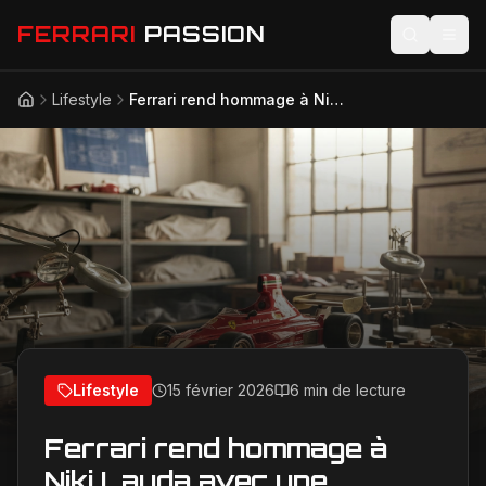
FERRARI
PASSION
Lifestyle
Ferrari rend hommage à Niki Lauda avec une maquette F1 exceptionnelle : 2500 heures de travail pour 50 exemplaires uniques
Accueil
Actualités
Modèles
Compétition
Technologie
Lifestyle
Lifestyle
15 février 2026
6 min de lecture
Ferrari rend hommage à
Niki Lauda avec une