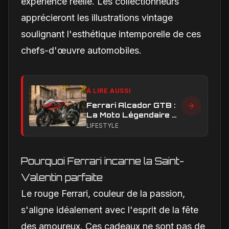
expérience réelle. Les collectionneurs
apprécieront les illustrations vintage
soulignant l'esthétique intemporelle de ces
chefs-d'œuvre automobiles.
À LIRE AUSSI
Ferrari Alcador GTB :
La Moto Légendaire à
Moteur Ferrari
LIFESTYLE
Adjugée à Plus de 500
000 € !
Pourquoi Ferrari incarne la Saint-
Valentin parfaite
Le rouge Ferrari, couleur de la passion,
s'aligne idéalement avec l'esprit de la fête
des amoureux. Ces cadeaux ne sont pas de