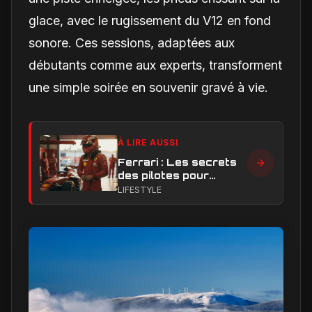
glace, avec le rugissement du V12 en fond
sonore. Ces sessions, adaptées aux
débutants comme aux experts, transforment
une simple soirée en souvenir gravé à vie.
À LIRE AUSSI
Ferrari : Les secrets
des pilotes pour
dompter la pression
LIFESTYLE
en course