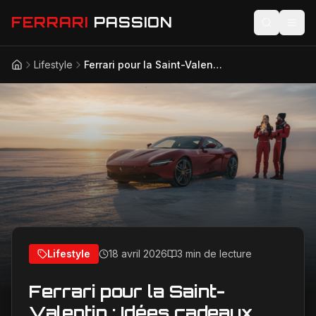
FERRARI
PASSION
Lifestyle
Ferrari pour la Saint-Valentin : Idées cadeaux passion et adrénaline sur glace
Accueil
Actualités
Modèles
Compétition
Technologie
Lifestyle
Lifestyle
18 avril 2026
3 min de lecture
Ferrari pour la Saint-
Valentin : Idées cadeaux