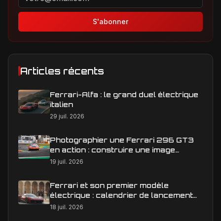
S'abonner
Articles récents
Ferrari-Alfa : le grand duel électrique
italien
29 juil. 2026
Photographier une Ferrari 296 GT3
en action : construire une image
éditoriale qui raconte la course
19 juil. 2026
Ferrari et son premier modèle
électrique : calendrier de lancement
en Europe
18 juil. 2026