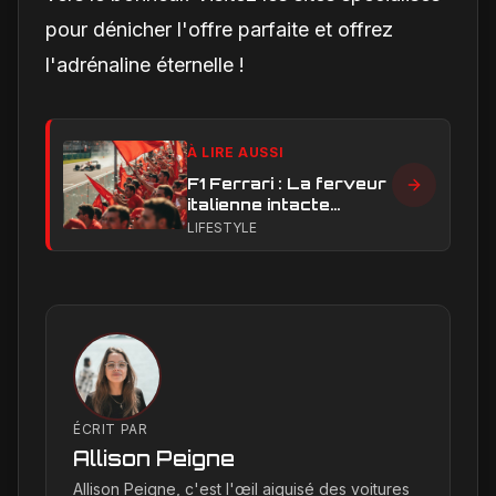
pour dénicher l'offre parfaite et offrez
l'adrénaline éternelle !
À LIRE AUSSI
F1 Ferrari : La ferveur
italienne intacte
malgré les triomphes
LIFESTYLE
en endurance
ÉCRIT PAR
Allison Peigne
Allison Peigne, c'est l'œil aiguisé des voitures