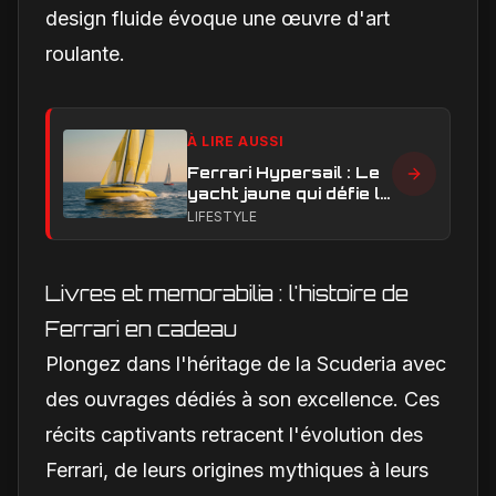
design fluide évoque une œuvre d'art
roulante.
À LIRE AUSSI
Ferrari Hypersail : Le
yacht jaune qui défie le
rouge en vitesse et en
LIFESTYLE
style ?
Livres et memorabilia : l'histoire de
Ferrari en cadeau
Plongez dans l'héritage de la Scuderia avec
des ouvrages dédiés à son excellence. Ces
récits captivants retracent l'évolution des
Ferrari, de leurs origines mythiques à leurs