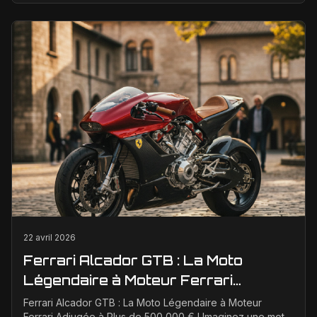
22 avril 2026
Ferrari Alcador GTB : La Moto
Légendaire à Moteur Ferrari
Adjugée à Plus de 500 000 € !
Ferrari Alcador GTB : La Moto Légendaire à Moteur
Ferrari Adjugée à Plus de 500 000 € ! Imaginez une moto