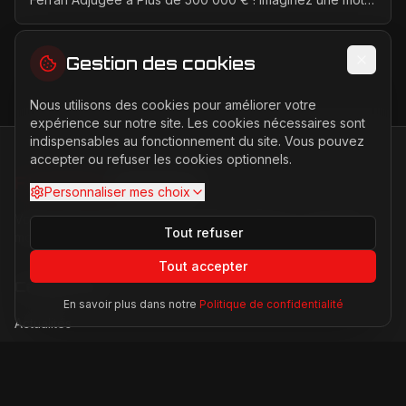
unique au monde, propulsée par le mythique moteur...
Gestion des cookies
Nous utilisons des cookies pour améliorer votre
expérience sur notre site. Les cookies nécessaires sont
indispensables au fonctionnement du site. Vous pouvez
accepter ou refuser les cookies optionnels.
FERRARI
PASSION
Personnaliser mes choix
Votre source d'actualités sur l'univers Ferrari. F1, nouveaux
Tout refuser
modèles, histoire légendaire.
Tout accepter
Catégories
En savoir plus dans notre
Politique de confidentialité
Actualités
Modèles
Compétition