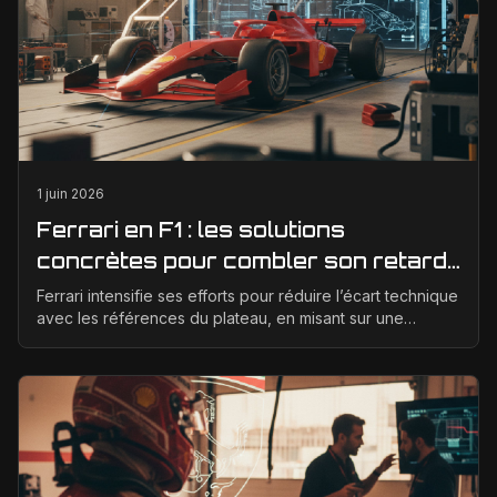
1 juin 2026
Ferrari en F1 : les solutions
concrètes pour combler son retard
technique en 2026
Ferrari intensifie ses efforts pour réduire l’écart technique
avec les références du plateau, en misant sur une
meilleure corrélation entre la soufflerie, ...