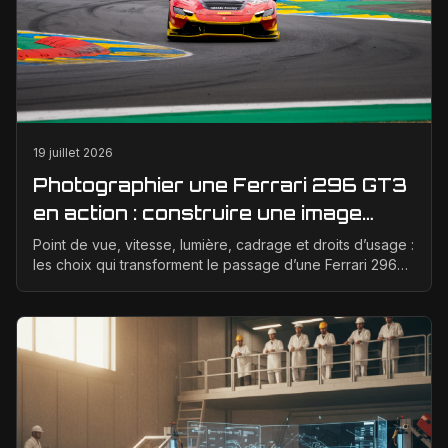
19 juillet 2026
Photographier une Ferrari 296 GT3
en action : construire une image
éditoriale qui raconte la course
Point de vue, vitesse, lumière, cadrage et droits d’usage :
les choix qui transforment le passage d’une Ferrari 296
GT3 en véritable photographie éditoriale.