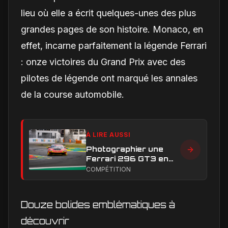
lieu où elle a écrit quelques-unes des plus
grandes pages de son histoire. Monaco, en
effet, incarne parfaitement la légende Ferrari
: onze victoires du Grand Prix avec des
pilotes de légende ont marqué les annales
de la course automobile.
À LIRE AUSSI
Photographier une
Ferrari 296 GT3 en
action : construire une
COMPÉTITION
image éditoriale qui
raconte la course
Douze bolides emblématiques à
découvrir