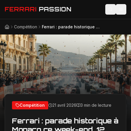
FERRARI
PASSION
Compétition
Ferrari : parade historique à Monaco ce week-end, 12 monoplaces légendaires à l'honneur
Accueil
Actualités
Modèles
Compétition
Technologie
Lifestyle
Compétition
21 avril 2026
3 min de lecture
Ferrari : parade historique à
Monaco ce week-end, 12