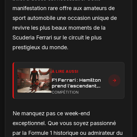
manifestation rare offre aux amateurs de
sport automobile une occasion unique de
revivre les plus beaux moments de la
Scuderia Ferrari sur le circuit le plus
prestigieux du monde.
À LIRE AUSSI
F1 Ferrari : Hamilton
prend l’ascendant,
Leclerc sous pression
COMPÉTITION
dans la hiérarchie
interne
Ne manquez pas ce week-end
exceptionnel. Que vous soyez passionné
par la Formule 1 historique ou admirateur du