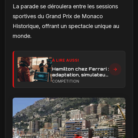
La parade se déroulera entre les sessions
sportives du Grand Prix de Monaco
Historique, offrant un spectacle unique au
monde.
À LIRE AUSSI
Hamilton chez Ferrari :
adaptation, simulateur
et critiques, ce qui
COMPÉTITION
change vraiment pour
la Scuderia