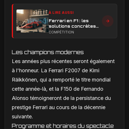
À LIRE AUSSI
Ferrari en F1 : les
solutions concrètes
pour combler son
COMPÉTITION
retard technique en
2026
Les champions modernes
Les années plus récentes seront également
à l'honneur. La Ferrari F2007 de Kimi
Räikkönen, qui a remporté le titre mondial
cette année-là, et la F150 de Fernando
Alonso témoigneront de la persistance du
prestige Ferrari au cours de la décennie
suivante.
Programme et horaires du spectacle