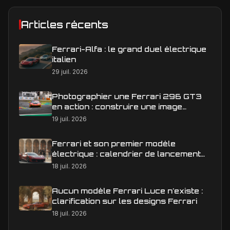
Articles récents
Ferrari-Alfa : le grand duel électrique
italien
29 juil. 2026
Photographier une Ferrari 296 GT3
en action : construire une image
éditoriale qui raconte la course
19 juil. 2026
Ferrari et son premier modèle
électrique : calendrier de lancement
en Europe
18 juil. 2026
Aucun modèle Ferrari Luce n'existe :
clarification sur les designs Ferrari
18 juil. 2026