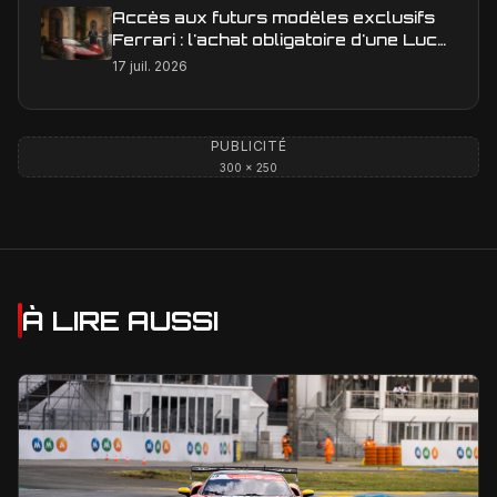
Accès aux futurs modèles exclusifs
Ferrari : l'achat obligatoire d'une Luce
est-il une réalité ?
17 juil. 2026
PUBLICITÉ
300 × 250
À LIRE AUSSI