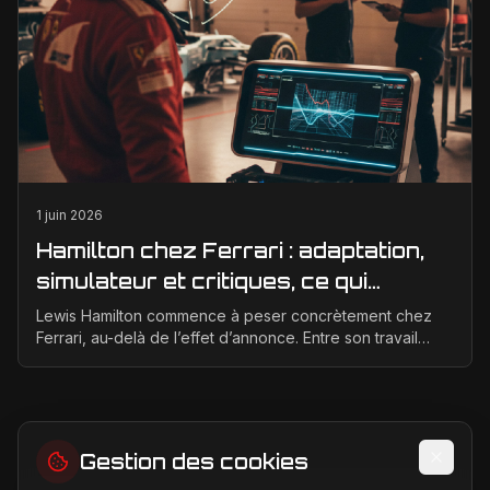
1 juin 2026
Hamilton chez Ferrari : adaptation,
simulateur et critiques, ce qui
change vraiment pour la Scuderia
Lewis Hamilton commence à peser concrètement chez
Ferrari, au-delà de l’effet d’annonce. Entre son travail
d’adaptation, ses heures au simulateur et les cr...
Gestion des cookies