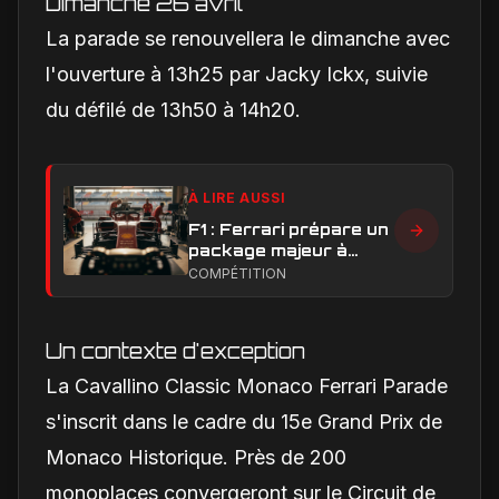
Dimanche 26 avril
La parade se renouvellera le dimanche avec
l'ouverture à 13h25 par Jacky Ickx, suivie
du défilé de 13h50 à 14h20.
À LIRE AUSSI
F1 : Ferrari prépare un
package majeur à
Barcelone, un test
COMPÉTITION
décisif pour la SF-26
Un contexte d'exception
La Cavallino Classic Monaco Ferrari Parade
s'inscrit dans le cadre du 15e Grand Prix de
Monaco Historique. Près de 200
monoplaces convergeront sur le Circuit de