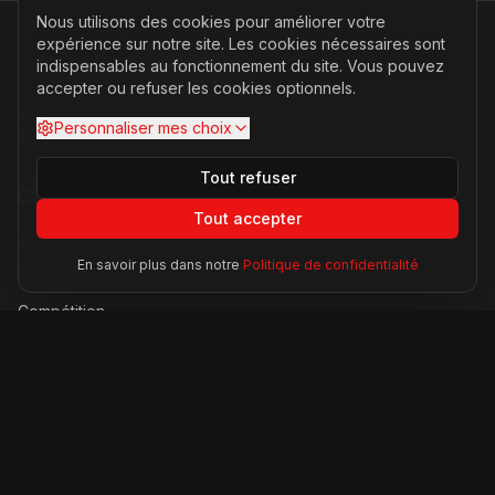
Nous utilisons des cookies pour améliorer votre
expérience sur notre site. Les cookies nécessaires sont
indispensables au fonctionnement du site. Vous pouvez
FERRARI
PASSION
accepter ou refuser les cookies optionnels.
Votre source d'actualités sur l'univers Ferrari. F1, nouveaux
Personnaliser mes choix
modèles, histoire légendaire.
Tout refuser
Catégories
Tout accepter
Actualités
En savoir plus dans notre
Politique de confidentialité
Modèles
Compétition
Technologie
Lifestyle
Informations
À propos