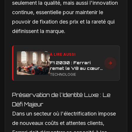
seulement la qualité, mais aussi l'innovation
continue, essentielle pour maintenir le
pouvoir de fixation des prix et la rareté qui
définissent la marque.
À LIRE AUSSI
F1 2030 : Ferrari
remet le V8 au cœur
du débat sur l’avenir
TECHNOLOGIE
des moteurs
Préservation de l'Identité Luxe : Le
Défi Majeur
Dans un secteur où l'électrification impose
de nouveaux coûts et attentes clients,