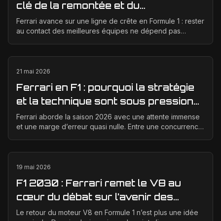
clé de la remontée et du
développement moteur
Ferrari avance sur une ligne de crête en Formule 1 : rester
au contact des meilleures équipes ne dépend pas
seulement d’un bon concept de départ, mais d’un...
21 mai 2026
Ferrari en F1 : pourquoi la stratégie
et la technique sont sous pression
en 2026
Ferrari aborde la saison 2026 avec une attente immense
et une marge d’erreur quasi nulle. Entre une concurrence
qui progresse vite, des règles techniques e...
19 mai 2026
F1 2030 : Ferrari remet le V8 au
cœur du débat sur l’avenir des
moteurs
Le retour du moteur V8 en Formule 1 n’est plus une idée