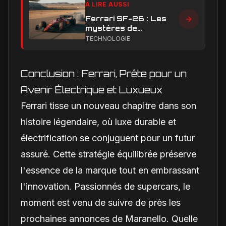
À LIRE AUSSI
Ferrari SF-26 : Les
mystères de
performance en ligne
TECHNOLOGIE
droite qui handicapent
la Scuderia
Conclusion : Ferrari, Prête pour un
Avenir Électrique et Luxueux
Ferrari tisse un nouveau chapitre dans son
histoire légendaire, où luxe durable et
électrification se conjuguent pour un futur
assuré. Cette stratégie équilibrée préserve
l'essence de la marque tout en embrassant
l'innovation. Passionnés de supercars, le
moment est venu de suivre de près les
prochaines annonces de Maranello. Quelle