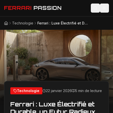
FERRARI
PASSION
Technologie
Ferrari : Luxe Électrifié et Durable, un Futur Radieux pour la Marque Légendaire ?
Accueil
Actualités
Modèles
Compétition
Technologie
Lifestyle
Technologie
22 janvier 2026
5 min de lecture
Ferrari : Luxe Électrifié et
Durable, un Futur Radieux