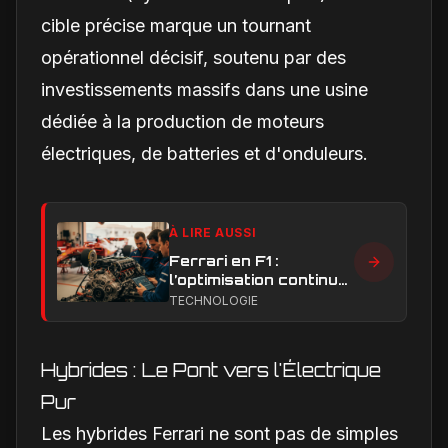
cible précise marque un tournant
opérationnel décisif, soutenu par des
investissements massifs dans une usine
dédiée à la production de moteurs
électriques, de batteries et d'onduleurs.
À LIRE AUSSI
Ferrari en F1 :
l’optimisation continue,
clé de la remontée et
TECHNOLOGIE
du développement
moteur
Hybrides : Le Pont vers l'Électrique
Pur
Les hybrides Ferrari ne sont pas de simples