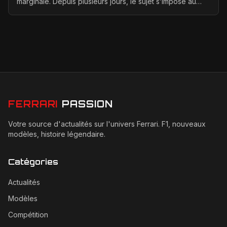
marginale. Depuis plusieurs jours, le sujet s’impose au
centre des discussions entre la FIA, la F1 ...
FERRARI
PASSION
Votre source d'actualités sur l'univers Ferrari. F1, nouveaux
modèles, histoire légendaire.
Catégories
Actualités
Modèles
Compétition