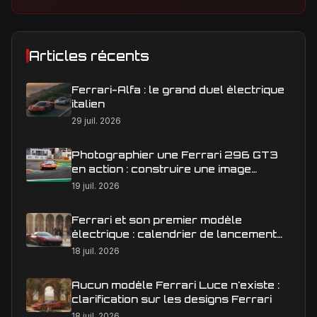
Articles récents
Ferrari-Alfa : le grand duel électrique
italien
29 juil. 2026
Photographier une Ferrari 296 GT3
en action : construire une image
éditoriale qui raconte la course
19 juil. 2026
Ferrari et son premier modèle
électrique : calendrier de lancement
en Europe
18 juil. 2026
Aucun modèle Ferrari Luce n'existe :
clarification sur les designs Ferrari
18 juil. 2026