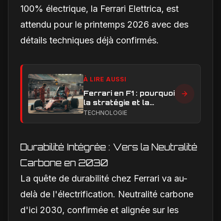
100% électrique, la Ferrari Elettrica, est
attendu pour le printemps 2026 avec des
détails techniques déjà confirmés.
À LIRE AUSSI
Ferrari en F1 : pourquoi
la stratégie et la
technique sont sous
TECHNOLOGIE
pression en 2026
Durabilité Intégrée : Vers la Neutralité
Carbone en 2030
La quête de durabilité chez Ferrari va au-
delà de l'électrification. Neutralité carbone
d'ici 2030, confirmée et alignée sur les