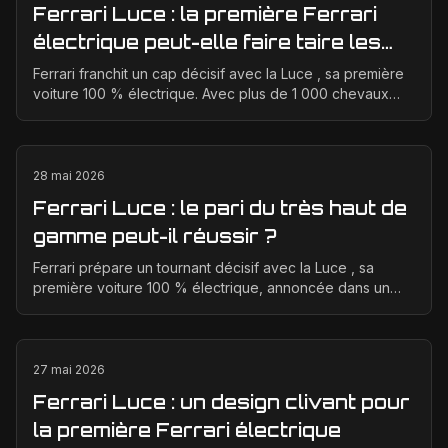
Ferrari Luce : la première Ferrari
électrique peut-elle faire taire les
critiques sur son design ?
Ferrari franchit un cap décisif avec la Luce , sa première
voiture 100 % électrique. Avec plus de 1 000 chevaux
annoncés, une transmission intégrale et des...
28 mai 2026
Ferrari Luce : le pari du très haut de
gamme peut-il réussir ?
Ferrari prépare un tournant décisif avec la Luce , sa
première voiture 100 % électrique, annoncée dans un
positionnement tarifaire très élevé. L’enjeu est ...
27 mai 2026
Ferrari Luce : un design clivant pour
la première Ferrari électrique