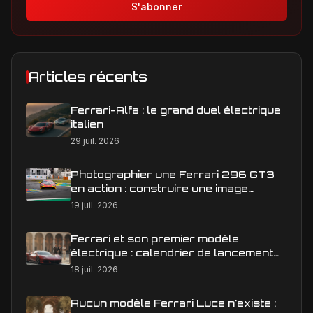
S'abonner
Articles récents
Ferrari-Alfa : le grand duel électrique
italien
29 juil. 2026
Photographier une Ferrari 296 GT3
en action : construire une image
éditoriale qui raconte la course
19 juil. 2026
Ferrari et son premier modèle
électrique : calendrier de lancement
en Europe
18 juil. 2026
Aucun modèle Ferrari Luce n'existe :