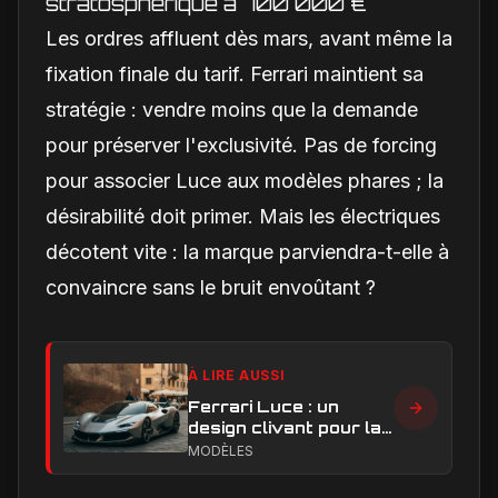
stratosphérique à 700 000 €
Les ordres affluent dès mars, avant même la
fixation finale du tarif. Ferrari maintient sa
stratégie : vendre moins que la demande
pour préserver l'exclusivité. Pas de forcing
pour associer Luce aux modèles phares ; la
désirabilité doit primer. Mais les électriques
décotent vite : la marque parviendra-t-elle à
convaincre sans le bruit envoûtant ?
À LIRE AUSSI
Ferrari Luce : un
design clivant pour la
première Ferrari
MODÈLES
électrique