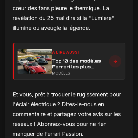
cœur des fans pleure le thermique. La
révélation du 25 mai dira si la "Lumière"
illumine ou aveugle la légende.
À LIRE AUSSI
Top 10 des modèles
Ferrari les plus
emblématiques : les
MODÈLES
voitures qui ont
marqué l’histoire
Et vous, prêt à troquer le rugissement pour
l'éclair électrique ? Dites-le-nous en
commentaire et partagez votre avis sur les
réseaux ! Abonnez-vous pour ne rien
manquer de Ferrari Passion.