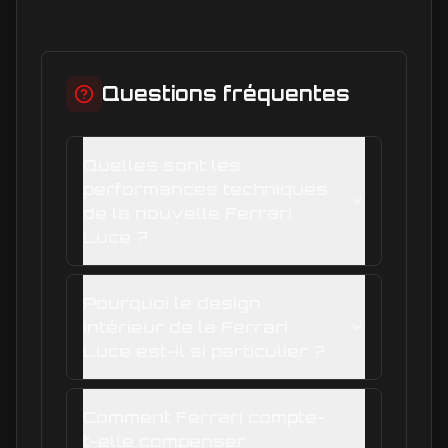
Questions fréquentes
Quelles sont les
performances techniques
de la nouvelle Ferrari
Luce ?
Pourquoi le design
intérieur de la Ferrari
Luce est-il si particulier ?
Comment Ferrari compte-
t-elle compenser