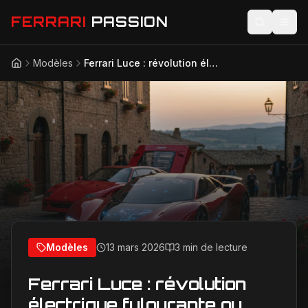
FERRARI
PASSION
Modèles
Ferrari Luce : révolution électrique fulgurante ou trahison du cheval cabré ?
Accueil
Actualités
Modèles
Compétition
Technologie
Lifestyle
Modèles
13 mars 2026
3 min de lecture
Ferrari Luce : révolution
électrique fulgurante ou