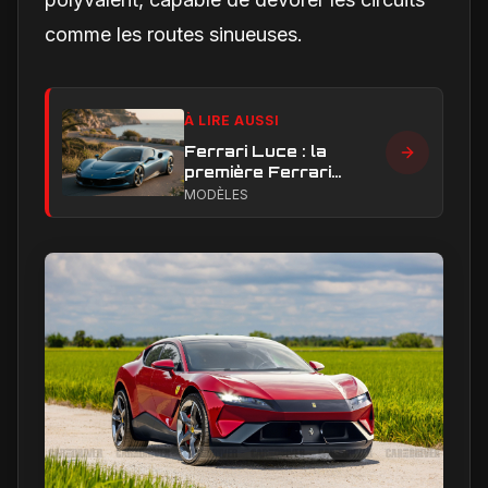
comme les routes sinueuses.
À LIRE AUSSI
Ferrari Luce : la
première Ferrari
électrique peut-elle
MODÈLES
faire taire les critiques
sur son design ?