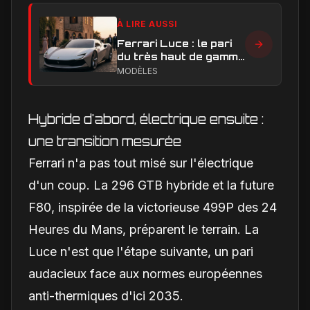
À LIRE AUSSI
Ferrari Luce : le pari
du très haut de gamme
peut-il réussir ?
MODÈLES
Hybride d'abord, électrique ensuite :
une transition mesurée
Ferrari n'a pas tout misé sur l'électrique
d'un coup. La 296 GTB hybride et la future
F80, inspirée de la victorieuse 499P des 24
Heures du Mans, préparent le terrain. La
Luce n'est que l'étape suivante, un pari
audacieux face aux normes européennes
anti-thermiques d'ici 2035.