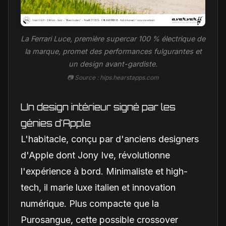
La Ferrari Luce, première supercar 100 % électrique de
la marque, promet des performances fulgurantes et
un design avant-gardiste.
📷 Source : hips.hearstapps.com
Un design intérieur signé par les
génies d'Apple
L'habitacle, conçu par d'anciens designers
d'Apple dont Jony Ive, révolutionne
l'expérience à bord. Minimaliste et high-
tech, il marie luxe italien et innovation
numérique. Plus compacte que la
Purosangue, cette possible crossover