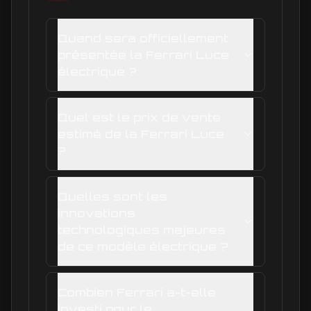
Quand sera officiellement
présentée la Ferrari Luce
électrique ?
Quel est le prix de vente
estimé de la Ferrari Luce
?
Quelles sont les
innovations
technologiques majeures
de ce modèle électrique ?
Combien Ferrari a-t-elle
investi pour le