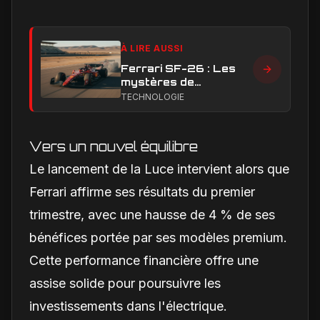
À LIRE AUSSI
Ferrari SF-26 : Les
mystères de
performance en ligne
TECHNOLOGIE
droite qui handicapent
la Scuderia
Vers un nouvel équilibre
Le lancement de la Luce intervient alors que
Ferrari affirme ses résultats du premier
trimestre, avec une hausse de 4 % de ses
bénéfices portée par ses modèles premium.
Cette performance financière offre une
assise solide pour poursuivre les
investissements dans l'électrique.