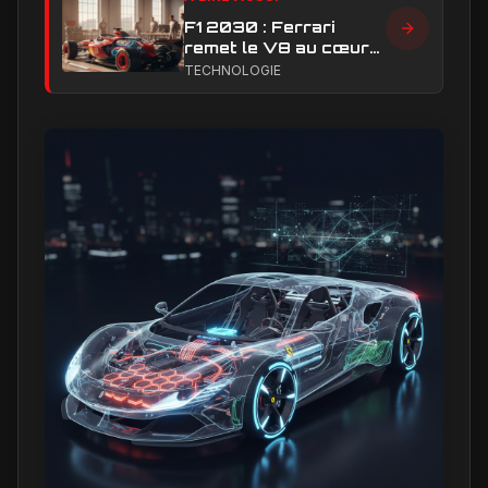
F1 2030 : Ferrari
remet le V8 au cœur
du débat sur l’avenir
TECHNOLOGIE
des moteurs