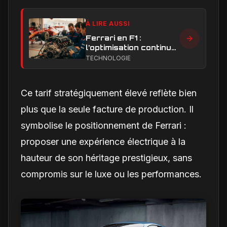
À LIRE AUSSI
Ferrari en F1 :
l’optimisation continue,
clé de la remontée et
TECHNOLOGIE
du développement
moteur
Ce tarif stratégiquement élevé reflète bien
plus que la seule facture de production. Il
symbolise le positionnement de Ferrari :
proposer une expérience électrique à la
hauteur de son héritage prestigieux, sans
compromis sur le luxe ou les performances.