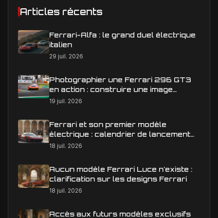
Articles récents
Ferrari-Alfa : le grand duel électrique
italien
29 juil. 2026
Photographier une Ferrari 296 GT3
en action : construire une image
éditoriale qui raconte la course
19 juil. 2026
Ferrari et son premier modèle
électrique : calendrier de lancement
en Europe
18 juil. 2026
Aucun modèle Ferrari Luce n'existe :
clarification sur les designs Ferrari
18 juil. 2026
Accès aux futurs modèles exclusifs