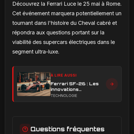
Découvrez la Ferrari Luce le 25 mai à Rome.
Cet événement marquera potentiellement un
tournant dans l'histoire du Cheval cabré et
répondra aux questions portant sur la
viabilité des supercars électriques dans le
segment ultra-luxe.
À LIRE AUSSI
Ferrari SF-26 : Les
innovations
aérodynamiques qui
TECHNOLOGIE
façonnent la saison
2026
Questions fréquentes