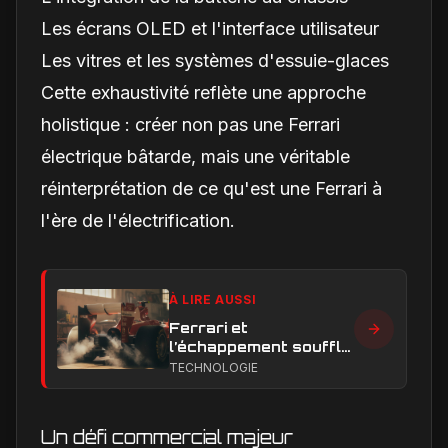
Les écrans OLED et l'interface utilisateur
Les vitres et les systèmes d'essuie-glaces
Cette exhaustivité reflète une approche
holistique : créer non pas une Ferrari
électrique bâtarde, mais une véritable
réinterprétation de ce qu'est une Ferrari à
l'ère de l'électrification.
À LIRE AUSSI
Ferrari et
l’échappement soufflé
en Formule 1 : le
TECHNOLOGIE
secret technique qui
alimente encore les
débats
Un défi commercial majeur