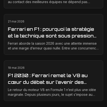
au contact des meilleures équipes ne dépend pas
seulement d’un bon concept de départ, mais d’un...
21 mai 2026
Ferrari en F1 : pourquoi la stratégie
et la technique sont sous pression
en 2026
Ferrari aborde la saison 2026 avec une attente immense
et une marge d’erreur quasi nulle. Entre une concurrence
qui progresse vite, des règles techniques e...
19 mai 2026
F1 2030 : Ferrari remet le V8 au
cœur du débat sur l’avenir des
moteurs
Le retour du moteur V8 en Formule 1 n’est plus une idée
marginale. Depuis plusieurs jours, le sujet s’impose au
centre des discussions entre la FIA, la F1 ...