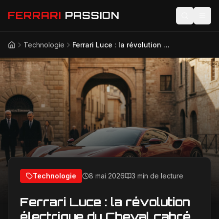
FERRARI
PASSION
Technologie
Ferrari Luce : la révolution électrique du Cheval cabré se concrétise
Accueil
Actualités
Modèles
Compétition
Technologie
Lifestyle
Technologie
8 mai 2026
3 min de lecture
Ferrari Luce : la révolution
électrique du Cheval cabré