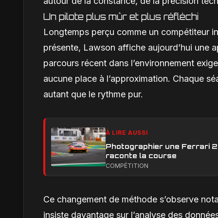
autour de la constance, de la précision tec
Un pilote plus mûr et plus réfléchi
Longtemps perçu comme un compétiteur insti
présente, Lawson affiche aujourd’hui une ap
parcours récent dans l’environnement exigea
aucune place à l’approximation. Chaque sé
autant que le rythme pur.
À LIRE AUSSI
Photographier une Ferrari 29
raconte la course
COMPÉTITION
Ce changement de méthode s’observe nota
insiste davantage sur l’analyse des donné