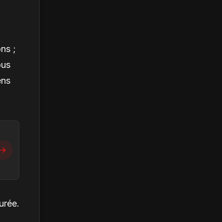
ons ;
ous
ens
urée.