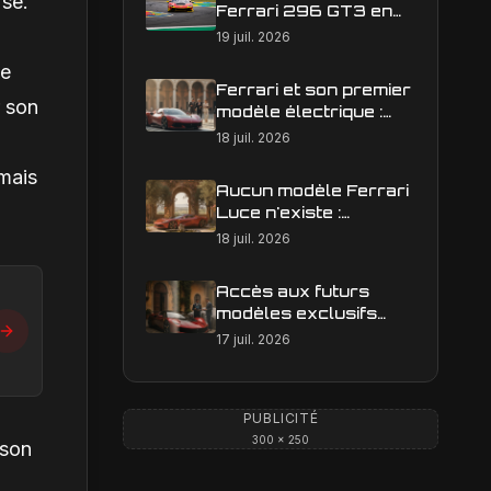
rse.
Ferrari 296 GT3 en
action : construire une
19 juil. 2026
image éditoriale qui
se
raconte la course
Ferrari et son premier
r son
modèle électrique :
calendrier de
18 juil. 2026
lancement en Europe
mais
Aucun modèle Ferrari
Luce n'existe :
clarification sur les
18 juil. 2026
designs Ferrari
Accès aux futurs
modèles exclusifs
Ferrari : l'achat
17 juil. 2026
obligatoire d'une Luce
est-il une réalité ?
PUBLICITÉ
300 × 250
wson