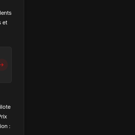
lents
 et
ilote
rix
ion :