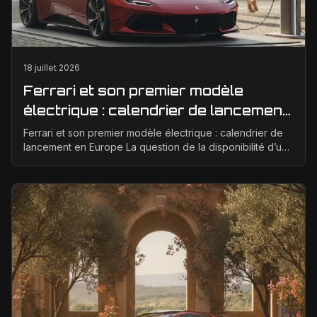
18 juillet 2026
Ferrari et son premier modèle
électrique : calendrier de lancement
en Europe
Ferrari et son premier modèle électrique : calendrier de
lancement en Europe La question de la disponibilité d’une
Ferrari électrique en Europe suscite bea...