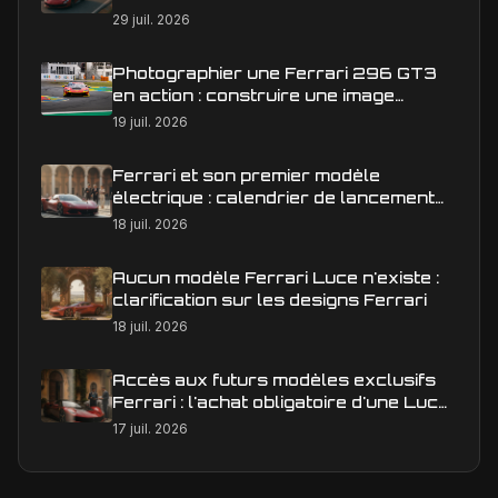
29 juil. 2026
Photographier une Ferrari 296 GT3
en action : construire une image
éditoriale qui raconte la course
19 juil. 2026
Ferrari et son premier modèle
électrique : calendrier de lancement
en Europe
18 juil. 2026
Aucun modèle Ferrari Luce n'existe :
clarification sur les designs Ferrari
18 juil. 2026
Accès aux futurs modèles exclusifs
Ferrari : l'achat obligatoire d'une Luce
est-il une réalité ?
17 juil. 2026