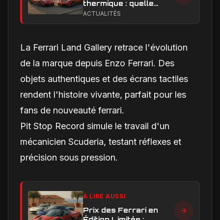
thermique : quelle
performance et quelle
ACTUALITÉS
expérience de
conduite privilégier ?
La Ferrari Land Gallery retrace l'évolution
de la marque depuis Enzo Ferrari. Des
objets authentiques et des écrans tactiles
rendent l'histoire vivante, parfait pour les
fans de nouveauté ferrari.
Pit Stop Record simule le travail d'un
mécanicien Scuderia, testant réflexes et
précision sous pression.
À LIRE AUSSI
Prix des Ferrari en
Édition Limitée :