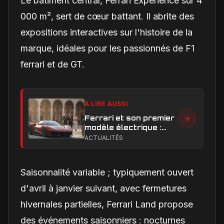
Le bâtiment central, Ferrari Experience sur 4
000 m², sert de cœur battant. Il abrite des
expositions interactives sur l'histoire de la
marque, idéales pour les passionnés de F1
ferrari et de GT.
À LIRE AUSSI
Ferrari et son premier
modèle électrique :
calendrier de
ACTUALITÉS
lancement en Europe
Saisonnalité variable ; typiquement ouvert
d'avril à janvier suivant, avec fermetures
hivernales partielles, Ferrari Land propose
des événements saisonniers : nocturnes