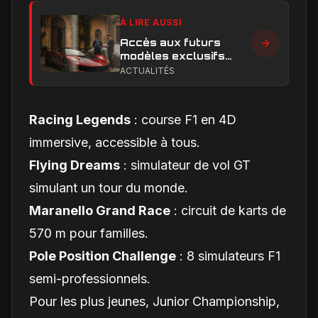
À LIRE AUSSI
Accès aux futurs
modèles exclusifs
Ferrari : l'achat
ACTUALITÉS
obligatoire d'une Luce
est-il une réalité ?
Racing Legends
: course F1 en 4D
immersive, accessible à tous.
Flying Dreams
: simulateur de vol GT
simulant un tour du monde.
Maranello Grand Race
: circuit de karts de
570 m pour familles.
Pole Position Challenge
: 8 simulateurs F1
semi-professionnels.
Pour les plus jeunes, Junior Championship,