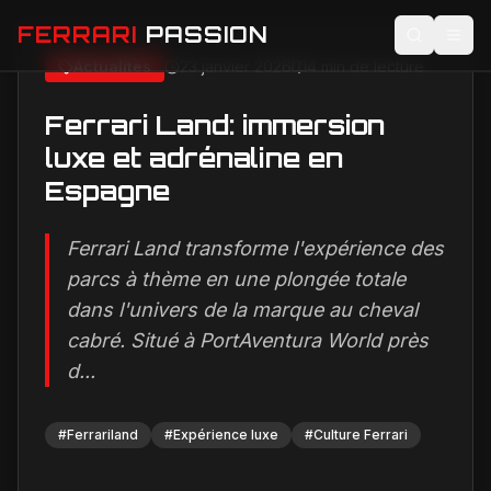
FERRARI
PASSION
Actualités
23 janvier 2026
4 min de lecture
Actualités
Ferrari Land: immersion luxe et adrénaline en Espagne
Accueil
Actualités
Ferrari Land: immersion
Image non disponible
luxe et adrénaline en
Modèles
Espagne
Compétition
Ferrari Land transforme l'expérience des
Technologie
parcs à thème en une plongée totale
Lifestyle
dans l'univers de la marque au cheval
cabré. Situé à PortAventura World près
d...
#
Ferrariland
#
Expérience luxe
#
Culture Ferrari