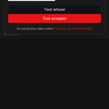
Votre source d'actualités sur l'univers Ferrari. F1, nouveaux
Tout refuser
modèles, histoire légendaire.
Tout accepter
Catégories
En savoir plus dans notre
Politique de confidentialité
Actualités
Modèles
Compétition
Technologie
Lifestyle
Informations
À propos
Contact
Mentions légales