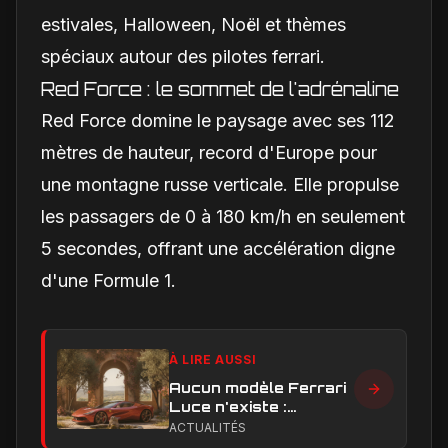
estivales, Halloween, Noël et thèmes
spéciaux autour des pilotes ferrari.
Red Force : le sommet de l'adrénaline
Red Force domine le paysage avec ses 112
mètres de hauteur, record d'Europe pour
une montagne russe verticale. Elle propulse
les passagers de 0 à 180 km/h en seulement
5 secondes, offrant une accélération digne
d'une Formule 1.
À LIRE AUSSI
Aucun modèle Ferrari
Luce n'existe :
clarification sur les
ACTUALITÉS
designs Ferrari