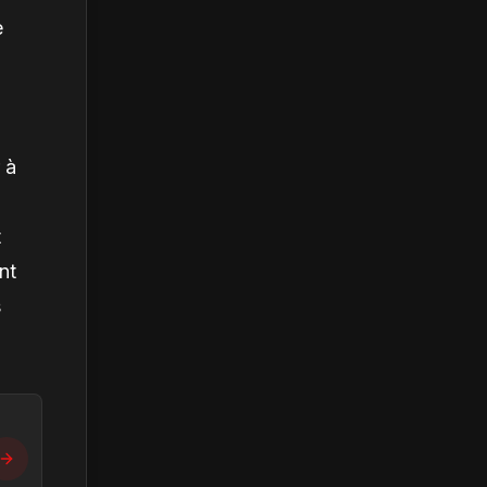
e
n
 à
t
nt
s