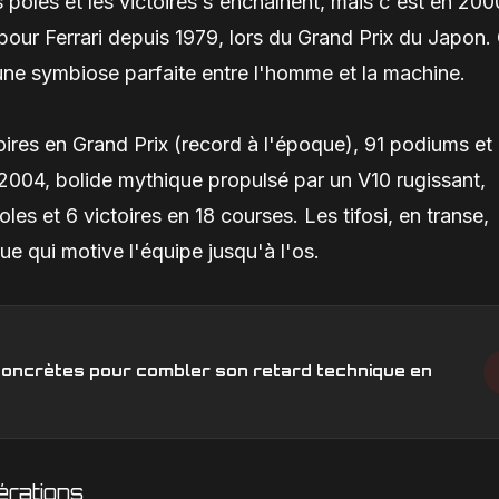
poles et les victoires s'enchaînent, mais c'est en 200
s pour Ferrari depuis 1979, lors du Grand Prix du Japon.
'une symbiose parfaite entre l'homme et la machine.
ires en Grand Prix (record à l'époque), 91 podiums et
 F2004, bolide mythique propulsé par un V10 rugissant,
es et 6 victoires en 18 courses. Les tifosi, en transe,
que qui motive l'équipe jusqu'à l'os.
s concrètes pour combler son retard technique en
érations