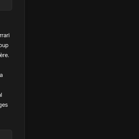
rari
coup
ère.
sa
l
ages