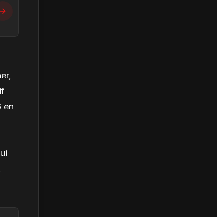
er,
if
6 en
e
ui
,