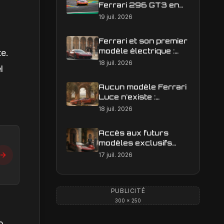
Ferrari 296 GT3 en
action : construire une
19 juil. 2026
image éditoriale qui
raconte la course
Ferrari et son premier
modèle électrique :
te.
calendrier de
18 juil. 2026
l
lancement en Europe
Aucun modèle Ferrari
Luce n'existe :
clarification sur les
18 juil. 2026
designs Ferrari
Accès aux futurs
modèles exclusifs
Ferrari : l'achat
17 juil. 2026
obligatoire d'une Luce
est-il une réalité ?
PUBLICITÉ
300 × 250