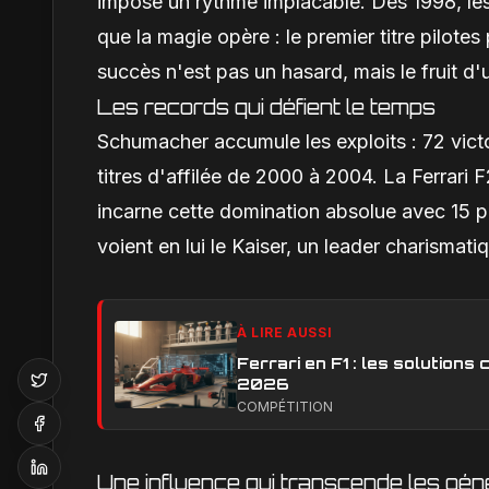
impose un rythme implacable. Dès 1998, les 
que la magie opère : le premier titre pilote
succès n'est pas un hasard, mais le fruit d
Les records qui défient le temps
Schumacher accumule les exploits : 72 victo
titres d'affilée de 2000 à 2004. La Ferrari
incarne cette domination absolue avec 15 pol
voient en lui le Kaiser, un leader charismati
À LIRE AUSSI
Ferrari en F1 : les solution
2026
COMPÉTITION
Une influence qui transcende les gén