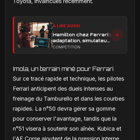
Toyota, invaincues récemment.
À LIRE AUSSI
Hamilton chez Ferrari :
adaptation, simulateur
et critiques, ce qui
COMPÉTITION
change vraiment pour
la Scuderia
Imola, un terrain miné pour Ferrari
Sur ce tracé rapide et technique, les pilotes
Ferrari anticipent des duels intenses au
freinage du Tamburello et dans les courbes
rapides. La n°50 devra gérer sa gomme
pour conserver l'avantage, tandis que la
n°51 visera à soutenir son aînée. Kubica et
l'AF Corse ajoutent de la pression interne,