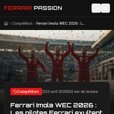
FERRARI
PASSION
Compétition
Ferrari Imola WEC 2026 : Les pilotes Ferrari exultent après la pole position en qualifications
Accueil
Actualités
Modèles
Compétition
Technologie
Lifestyle
Compétition
23 avril 2026
4 min de lecture
Ferrari Imola WEC 2026 :
Les pilotes Ferrari exultent