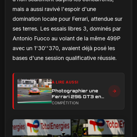
mais a aussi ravivé l'espoir d'une
domination locale pour Ferrari, attendue sur
ses terres. Les essais libres 3, dominés par
Antonio Fuoco au volant de la même 499P
avec un 1'30''370, avaient déjà posé les
bases d'une session qualificative réussie.
À LIRE AUSSI
Photographier une
Ferrari 296 GT3 en
action : construire une
COMPÉTITION
image éditoriale qui
raconte la course