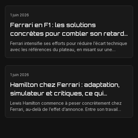
1 juin 2026
Ferrari en F1 : les solutions
concrètes pour combler son retard
technique en 2026
Ferrari intensifie ses efforts pour réduire l’écart technique
avec les références du plateau, en misant sur une
meilleure corrélation entre la soufflerie, ...
1 juin 2026
Hamilton chez Ferrari : adaptation,
simulateur et critiques, ce qui
change vraiment pour la Scuderia
Lewis Hamilton commence à peser concrètement chez
Ferrari, au-delà de l’effet d’annonce. Entre son travail
d’adaptation, ses heures au simulateur et les cr...