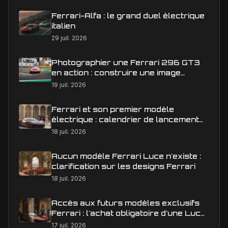
Ferrari-Alfa : le grand duel électrique
italien
29 juil. 2026
Photographier une Ferrari 296 GT3
en action : construire une image
éditoriale qui raconte la course
19 juil. 2026
Ferrari et son premier modèle
électrique : calendrier de lancement
en Europe
18 juil. 2026
Aucun modèle Ferrari Luce n'existe :
clarification sur les designs Ferrari
18 juil. 2026
Accès aux futurs modèles exclusifs
Ferrari : l'achat obligatoire d'une Luce
est-il une réalité ?
17 juil. 2026