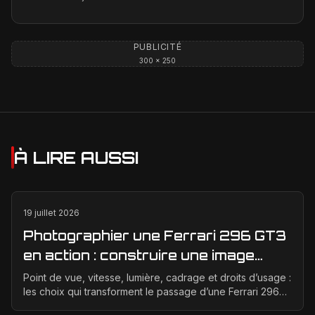
PUBLICITÉ
300 × 250
À LIRE AUSSI
19 juillet 2026
Photographier une Ferrari 296 GT3
en action : construire une image
éditoriale qui raconte la course
Point de vue, vitesse, lumière, cadrage et droits d’usage :
les choix qui transforment le passage d’une Ferrari 296
GT3 en véritable photographie éditoriale.