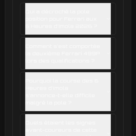
Qui a décroché la pole
position pour Ferrari aux
6 Heures d'Imola 2026 ?
Comment s'est comportée
la deuxième Ferrari 499P
lors des qualifications ?
Pourquoi la course des 6
Heures d'Imola
s'annonce-t-elle difficile
malgré la pole ?
Quels étaient les signes
avant-coureurs de cette