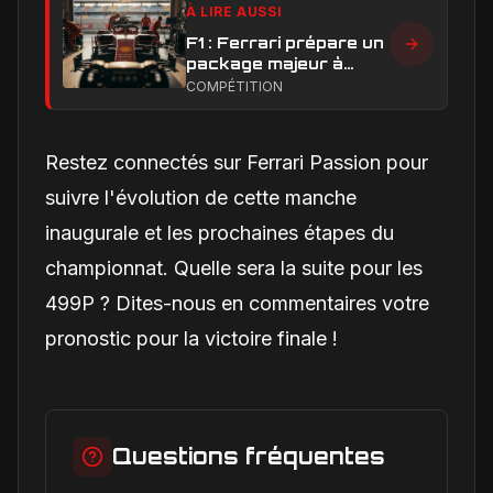
À LIRE AUSSI
F1 : Ferrari prépare un
package majeur à
Barcelone, un test
COMPÉTITION
décisif pour la SF-26
Restez connectés sur Ferrari Passion pour
suivre l'évolution de cette manche
inaugurale et les prochaines étapes du
championnat. Quelle sera la suite pour les
499P ? Dites-nous en commentaires votre
pronostic pour la victoire finale !
Questions fréquentes