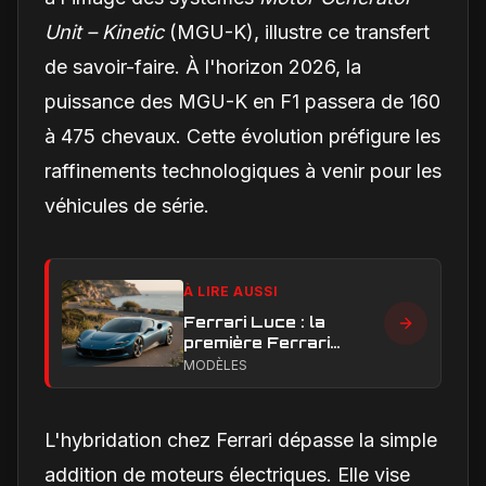
Unit – Kinetic
(MGU-K), illustre ce transfert
de savoir-faire. À l'horizon 2026, la
puissance des MGU-K en F1 passera de 160
à 475 chevaux. Cette évolution préfigure les
raffinements technologiques à venir pour les
véhicules de série.
À LIRE AUSSI
Ferrari Luce : la
première Ferrari
électrique peut-elle
MODÈLES
faire taire les critiques
sur son design ?
L'hybridation chez Ferrari dépasse la simple
addition de moteurs électriques. Elle vise