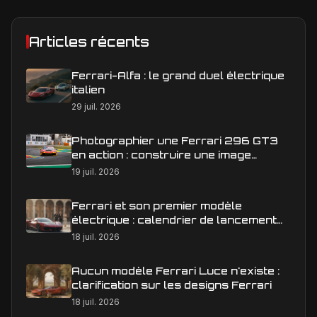
Articles récents
Ferrari-Alfa : le grand duel électrique
italien
29 juil. 2026
Photographier une Ferrari 296 GT3
en action : construire une image
éditoriale qui raconte la course
19 juil. 2026
Ferrari et son premier modèle
électrique : calendrier de lancement
en Europe
18 juil. 2026
Aucun modèle Ferrari Luce n'existe :
clarification sur les designs Ferrari
18 juil. 2026