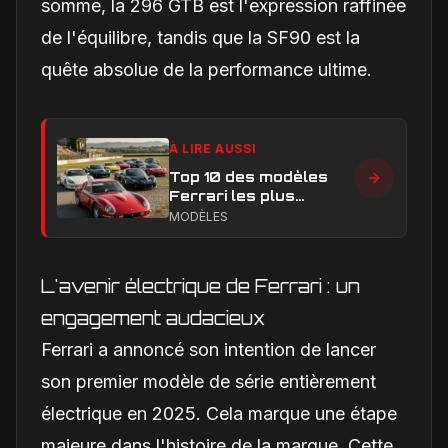
somme, la 296 GTB est l'expression raffinée
de l'équilibre, tandis que la SF90 est la
quête absolue de la performance ultime.
À LIRE AUSSI
Top 10 des modèles
Ferrari les plus
emblématiques : les
MODÈLES
voitures qui ont
marqué l’histoire
L'avenir électrique de Ferrari : un
engagement audacieux
Ferrari a annoncé son intention de lancer
son premier modèle de série entièrement
électrique en 2025. Cela marque une étape
majeure dans l'histoire de la marque. Cette