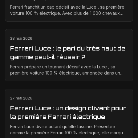
critiques sur son design ?
Ferrari franchit un cap décisif avec la Luce , sa première
voiture 100 % électrique. Avec plus de 1 000 chevaux
annoncés, une transmission intégrale et des...
28 mai 2026
Ferrari Luce : le pari du très haut de
gamme peut-il réussir ?
Ferrari prépare un tournant décisif avec la Luce , sa
première voiture 100 % électrique, annoncée dans un
positionnement tarifaire très élevé. L’enjeu est ...
27 mai 2026
Ferrari Luce : un design clivant pour
la première Ferrari électrique
Ferrari Luce divise autant qu’elle fascine. Présentée
comme la première Ferrari 100 % électrique, elle marque