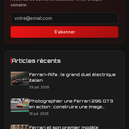
semaine.
Adresse email pour la newsletter
S'abonner
Articles récents
Ferrari-Alfa : le grand duel électrique
italien
29 juil. 2026
Photographier une Ferrari 296 GT3
en action : construire une image
éditoriale qui raconte la course
19 juil. 2026
Ferrari et son premier modèle