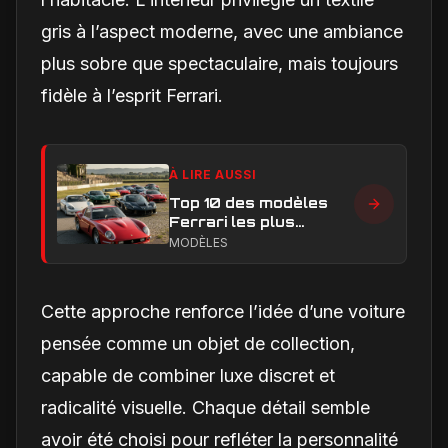
gris à l’aspect moderne, avec une ambiance
plus sobre que spectaculaire, mais toujours
fidèle à l’esprit Ferrari.
À LIRE AUSSI
Top 10 des modèles
Ferrari les plus
emblématiques : les
MODÈLES
voitures qui ont
marqué l’histoire
Cette approche renforce l’idée d’une voiture
pensée comme un objet de collection,
capable de combiner luxe discret et
radicalité visuelle. Chaque détail semble
avoir été choisi pour refléter la personnalité