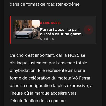
dans ce format de roadster extrême.
À LIRE AUSSI
Ferrari Luce : le pari
du très haut de gamme
peut-il réussir ?
MODÈLES
Ce choix est important, car la HC25 se
distingue justement par l’absence totale
d’hybridation. Elle représente ainsi une
forme de célébration du moteur V8 Ferrari
dans sa configuration la plus expressive, à
l’heure où la marque accélère vers
l’électrification de sa gamme.