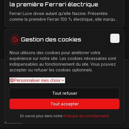
la première Ferrari électrique
Ferrari Luce divise autant qu’elle fascine. Présentée
comme la première Ferrari 100 % électrique, elle marque
un tournant historique pour la marque de Mara...
Gestion des cookies
Nous utilisons des cookies pour améliorer votre
expérience sur notre site. Les cookies nécessaires sont
indispensables au fonctionnement du site. Vous pouvez
accepter ou refuser les cookies optionnels.
FERRARI
PASSION
Personnaliser mes choix
Votre source d'actualités sur l'univers Ferrari. F1, nouveaux
Tout refuser
modèles, histoire légendaire.
Tout accepter
Catégories
En savoir plus dans notre
Politique de confidentialité
Actualités