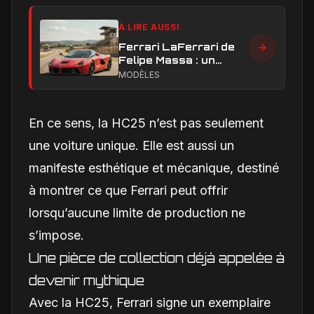
À LIRE AUSSI
Ferrari LaFerrari de
Felipe Massa : un
exemplaire de
MODÈLES
collection prêt à
battre des records ?
En ce sens, la HC25 n’est pas seulement
une voiture unique. Elle est aussi un
manifeste esthétique et mécanique, destiné
à montrer ce que Ferrari peut offrir
lorsqu’aucune limite de production ne
s’impose.
Une pièce de collection déjà appelée à
devenir mythique
Avec la HC25, Ferrari signe un exemplaire