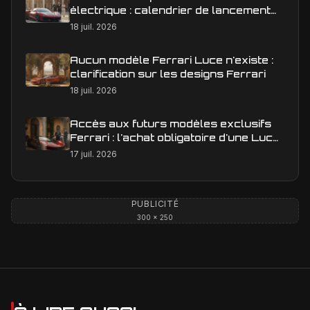
électrique : calendrier de lancement
en Europe
18 juil. 2026
Aucun modèle Ferrari Luce n'existe :
clarification sur les designs Ferrari
18 juil. 2026
Accès aux futurs modèles exclusifs
Ferrari : l'achat obligatoire d'une Luce
est-il une réalité ?
17 juil. 2026
PUBLICITÉ
300 × 250