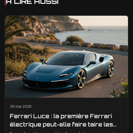
À LIRE AUSSI
30 mai 2026
Ferrari Luce : la première Ferrari
électrique peut-elle faire taire les
critiques sur son design ?