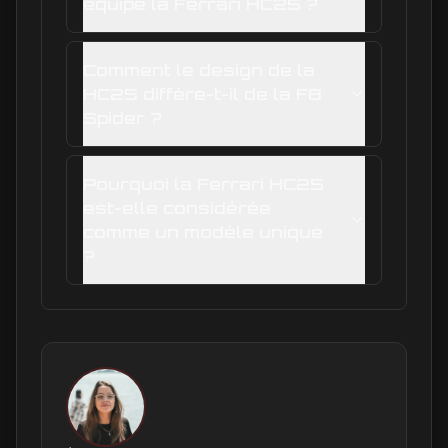
équipe la Ferrari HC25 ?
Comment le design de la
HC25 diffère-t-il de la F8
Spider ?
Pourquoi la Ferrari HC25
est-elle considérée
comme un modèle unique
?