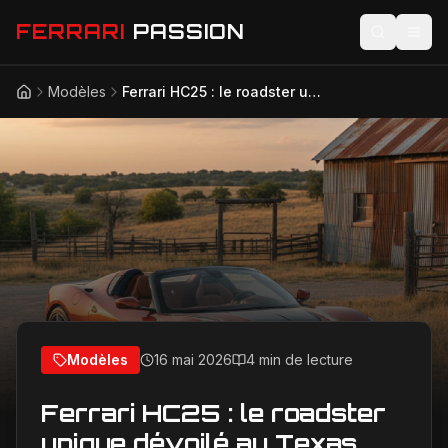
FERRARI
PASSION
Modèles
Ferrari HC25 : le roadster unique dévoilé au Texas, hommage ultime au V8
Accueil
Actualités
Modèles
Compétition
Technologie
Lifestyle
Modèles
16 mai 2026
4 min de lecture
Ferrari HC25 : le roadster
unique dévoilé au Texas,