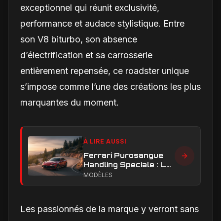
exceptionnel qui réunit exclusivité,
performance et audace stylistique. Entre
son V8 biturbo, son absence
d’électrification et sa carrosserie
entièrement repensée, ce roadster unique
s’impose comme l’une des créations les plus
marquantes du moment.
À LIRE AUSSI
Ferrari Purosangue
Handling Speciale : La
configuration ultime
MODÈLES
pour les sensations
fortes
Les passionnés de la marque y verront sans