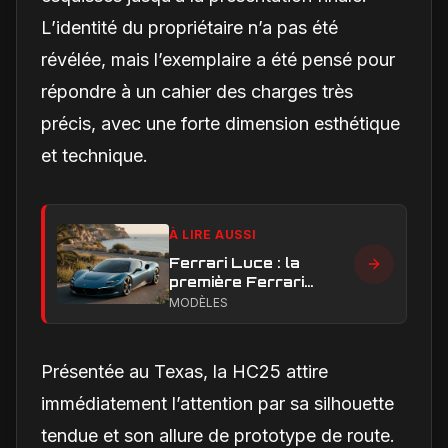
L’identité du propriétaire n’a pas été
révélée, mais l’exemplaire a été pensé pour
répondre à un cahier des charges très
précis, avec une forte dimension esthétique
et technique.
À LIRE AUSSI
Ferrari Luce : la
première Ferrari
électrique peut-elle
MODÈLES
faire taire les critiques
sur son design ?
Présentée au Texas, la HC25 attire
immédiatement l’attention par sa silhouette
tendue et son allure de prototype de route.