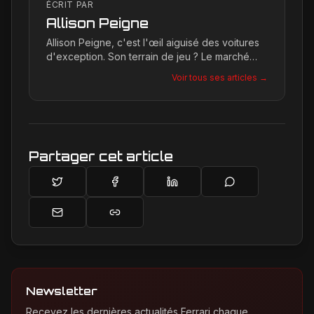
ÉCRIT PAR
Allison Peigne
Allison Peigne, c'est l'œil aiguisé des voitures
d'exception. Son terrain de jeu ? Le marché
international du luxe, où elle décortique avec
Voir tous ses articles →
une passion contagieuse les dernières
créations, notamment chez Ferrari, sa marque
de prédilection.
Partager cet article
Newsletter
Recevez les dernières actualités Ferrari chaque