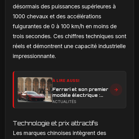
désormais des puissances supérieures à
1000 chevaux et des accélérations
fulgurantes de 0 à 100 km/h en moins de
trois secondes. Ces chiffres techniques sont
réels et démontrent une capacité industrielle
impressionnante.
À LIRE AUSSI
Ferrari et son premier
modèle électrique :
calendrier de
ACTUALITÉS
lancement en Europe
Technologie et prix attractifs
Les marques chinoises intègrent des