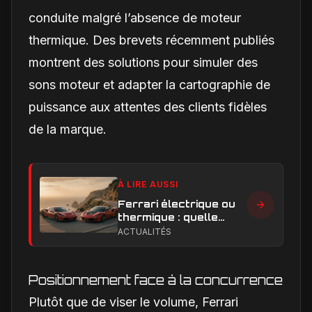
conduite malgré l’absence de moteur
thermique. Des brevets récemment publiés
montrent des solutions pour simuler des
sons moteur et adapter la cartographie de
puissance aux attentes des clients fidèles
de la marque.
À LIRE AUSSI
Ferrari électrique ou
thermique : quelle
performance et quelle
ACTUALITÉS
expérience de
conduite privilégier ?
Positionnement face à la concurrence
Plutôt que de viser le volume, Ferrari