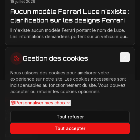
18 juillet 2026
Aucun modèle Ferrari Luce n'existe :
clarification sur les designs Ferrari
Il n'existe aucun modèle Ferrari portant le nom de Luce.
Les informations demandées portent sur un véhicule qui
n'a jamais été conçu, produit ou présenté p...
Gestion des cookies
Nous utilisons des cookies pour améliorer votre
expérience sur notre site. Les cookies nécessaires sont
indispensables au fonctionnement du site. Vous pouvez
accepter ou refuser les cookies optionnels.
FERRARI
PASSION
Personnaliser mes choix
Votre source d'actualités sur l'univers Ferrari. F1, nouveaux
Tout refuser
modèles, histoire légendaire.
Tout accepter
Catégories