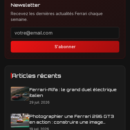
Newsletter
Recevez les dernières actualités Ferrari chaque
semaine.
Adresse email pour la newsletter
S'abonner
Articles récents
Ferrari-Alfa : le grand duel électrique
italien
29 juil. 2026
Photographier une Ferrari 296 GT3
en action : construire une image
éditoriale qui raconte la course
19 juil. 2026