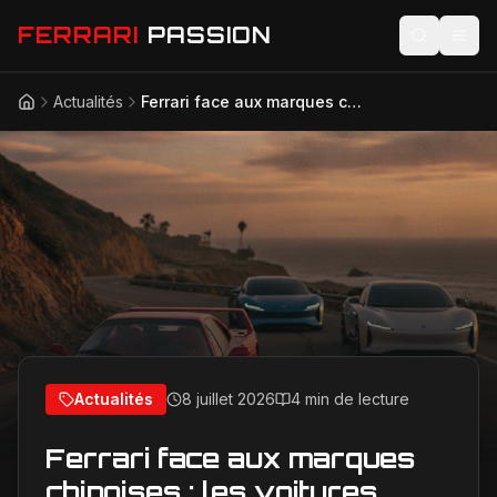
FERRARI
PASSION
Actualités
Ferrari face aux marques chinoises : les voitures chinoises peuvent-elles égaler l’émotion d’une Ferrari ?
Accueil
Actualités
Modèles
Compétition
Technologie
Lifestyle
Actualités
8 juillet 2026
4 min de lecture
Ferrari face aux marques
chinoises : les voitures