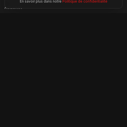
En savoir plus dans notre
Politique de confidentialité
Actualités
Modèles
Compétition
Technologie
Lifestyle
Informations
À propos
Contact
Mentions légales
CGU
Confidentialité
Accessibilité
Plan du site