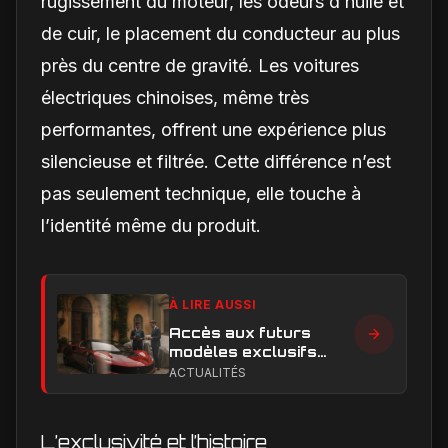
rugissement du moteur, les odeurs d’huile et
de cuir, le placement du conducteur au plus
près du centre de gravité. Les voitures
électriques chinoises, même très
performantes, offrent une expérience plus
silencieuse et filtrée. Cette différence n’est
pas seulement technique, elle touche à
l’identité même du produit.
À LIRE AUSSI
Accès aux futurs
modèles exclusifs
Ferrari : l'achat
ACTUALITÉS
obligatoire d'une Luce
est-il une réalité ?
L’exclusivité et l’histoire