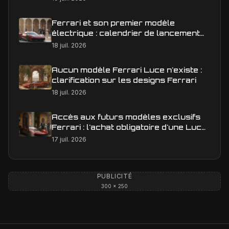
Ferrari et son premier modèle
électrique : calendrier de lancement
en Europe
18 juil. 2026
Aucun modèle Ferrari Luce n'existe :
clarification sur les designs Ferrari
18 juil. 2026
Accès aux futurs modèles exclusifs
Ferrari : l'achat obligatoire d'une Luce
est-il une réalité ?
17 juil. 2026
PUBLICITÉ
300 × 250