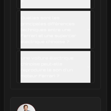
?
Quelles sont les
principales différences
techniques entre une
Ferrari et une supercar
électrique chinoise ?
Une voiture électrique
chinoise peut-elle
reproduire le son d'un
moteur Ferrari ?