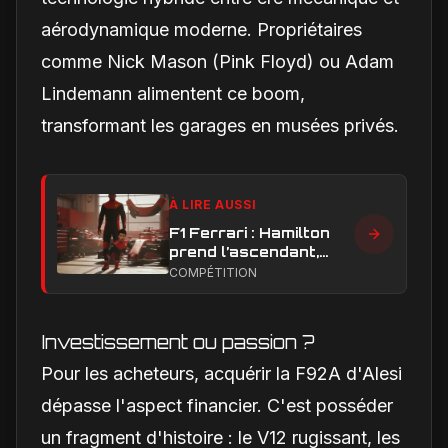
aérodynamique moderne. Propriétaires
comme Nick Mason (Pink Floyd) ou Adam
Lindemann alimentent ce boom,
transformant les garages en musées privés.
À LIRE AUSSI
F1 Ferrari : Hamilton
prend l’ascendant,
Leclerc sous pression
COMPÉTITION
dans la hiérarchie
interne
Investissement ou passion ?
Pour les acheteurs, acquérir la F92A d'Alesi
dépasse l'aspect financier. C'est posséder
un fragment d'histoire : le V12 rugissant, les