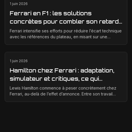
1 juin 2026
Ferrari en F1 : les solutions
concrètes pour combler son retard
technique en 2026
Ferrari intensifie ses efforts pour réduire l’écart technique
avec les références du plateau, en misant sur une
meilleure corrélation entre la soufflerie, ...
1 juin 2026
Hamilton chez Ferrari : adaptation,
simulateur et critiques, ce qui
change vraiment pour la Scuderia
Lewis Hamilton commence à peser concrètement chez
Ferrari, au-delà de l’effet d’annonce. Entre son travail
d’adaptation, ses heures au simulateur et les cr...