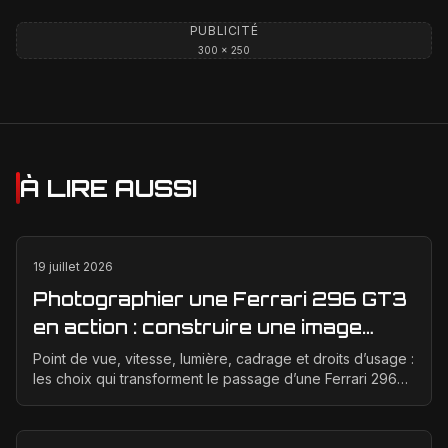
PUBLICITÉ
300 × 250
À LIRE AUSSI
19 juillet 2026
Photographier une Ferrari 296 GT3
en action : construire une image
éditoriale qui raconte la course
Point de vue, vitesse, lumière, cadrage et droits d’usage :
les choix qui transforment le passage d’une Ferrari 296
GT3 en véritable photographie éditoriale.