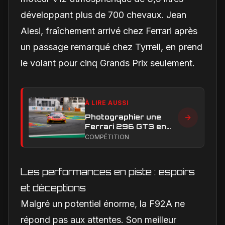
développant plus de 700 chevaux. Jean
Alesi, fraîchement arrivé chez Ferrari après
un passage remarqué chez Tyrrell, en prend
le volant pour cinq Grands Prix seulement.
À LIRE AUSSI
Photographier une
Ferrari 296 GT3 en
action : construire une
COMPÉTITION
image éditoriale qui
raconte la course
Les performances en piste : espoirs
et déceptions
Malgré un potentiel énorme, la F92A ne
répond pas aux attentes. Son meilleur