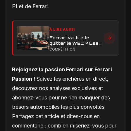
F1 et de Ferrari.
À LIRE AUSSI
Ferrari va-t-elle
quitter le WEC ? Les
vrais enjeux
COMPÉTITION
techniques et
financiers qui
alimentent le débat
Rejoignez la passion Ferrari sur Ferrari
Passion !
Suivez les enchères en direct,
découvrez nos analyses exclusives et
abonnez-vous pour ne rien manquer des
trésors automobiles les plus convoités.
Partagez cet article et dites-nous en
commentaire : combien miseriez-vous pour