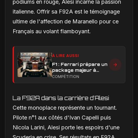
podiums en rouge, Alesi incarne la passion
italienne. Offrir sa F92A est le témoignage
ultime de l'affection de Maranello pour ce
Français au volant flamboyant.
À LIRE AUSSI
F1 : Ferrari prépare un
package majeur à
Barcelone, un test
COMPÉTITION
décisif pour la SF-26
La F92A dans la carrière d'Alesi
Cette monoplace représente un tournant.
Pilote n°1 aux côtés d'Ivan Capelli puis
Nicola Larini, Alesi porte les espoirs d'une
Scuderia en crise. Ses résultats en F92A,