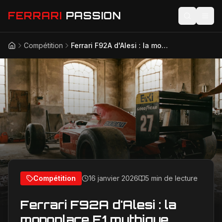
FERRARI
PASSION
Compétition
Ferrari F92A d'Alesi : la monoplace F1 mythique estimée à 5 millions d'euros refait surface
Accueil
Actualités
Modèles
Compétition
Technologie
Lifestyle
Compétition
16 janvier 2026
5 min de lecture
Ferrari F92A d'Alesi : la
monoplace F1 mythique