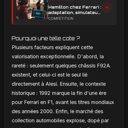
Hamilton chez Ferrari :
adaptation, simulateur
et critiques, ce qui
COMPÉTITION
change vraiment pour
la Scuderia
Pourquoi une telle cote ?
Plusieurs facteurs expliquent cette
valorisation exceptionnelle. D'abord, la
rareté : seulement quelques châssis F92A
existent, et celui-ci est le seul lié
directement à Alesi. Ensuite, le contexte
historique : 1992 marque la fin d'une ère
pour Ferrari en F1, avant les titres mondiaux
des années 2000. Enfin, le marché des
collection automobiles explose, dopé par