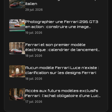
italien
29 juil. 2026
Photographier une Ferrari 296 GT3
en action : construire une image
éditoriale qui raconte la course
19 juil. 2026
Ferrari et son premier modèle
électrique : calendrier de lancement
en Europe
18 juil. 2026
Aucun modèle Ferrari Luce n'existe :
clarification sur les designs Ferrari
18 juil. 2026
Accès aux futurs modèles exclusifs
Ferrari : l'achat obligatoire d'une Luce
est-il une réalité ?
17 juil. 2026